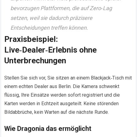
bevorzugen Plattformen, die auf Zero‑Lag
setzen, weil sie dadurch präzisere
Entscheidungen treffen können.
Praxisbeispiel:
Live‑Dealer‑Erlebnis ohne
Unterbrechungen
Stellen Sie sich vor, Sie sitzen an einem Blackjack‑Tisch mit
einem echten Dealer aus Berlin. Die Kamera schwenkt
flüssig, Ihre Einsätze werden sofort registriert und die
Karten werden in Echtzeit ausgeteilt. Keine störenden
Bildabbrüche, kein Warten auf die nächste Runde.
Wie Dragonia das ermöglicht