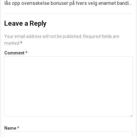
lås opp overraskelse bonuser på tvers velg enarmet banditt
spunnet lobbyer…
Read more
Leave a Reply
Your email address will not be published.
Required fields are
marked
*
Comment
*
Name
*