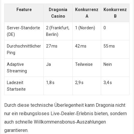
Feature
Dragonia
Konkurrenz
Konkurrenz
Casino
A
B
Server‑Standorte
2 (Frankfurt,
1 (Norden)
0
(DE)
Berlin)
Durchschnittlicher
27 ms
42 ms
55 ms
Ping
Adaptive
Ja
Teilweise
Nein
Streaming
Ladezeit
1,8 s
2,9 s
3,4 s
Startseite
Durch diese technische Überlegenheit kann Dragonia nicht
nur ein reibungsloses Live‑Dealer‑Erlebnis bieten, sondern
auch schnelle Willkommensbonus‑Auszahlungen
garantieren.