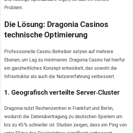
Problem.
Die Lösung: Dragonia Casinos
technische Optimierung
Professionelle Casino‑Betreiber setzen auf mehrere
Ebenen, um Lag zu minimieren. Dragonia Casino hat hierfür
ein ganzheitliches Konzept entwickelt, das sowohl die
Infrastruktur als auch die Nutzererfahrung verbessert.
1. Geografisch verteilte Server‑Cluster
Dragonia nutzt Rechenzentren in Frankfurt und Berlin,
wodurch die Datenübertragung zu deutschen Spielern um
bis zu 45 % schneller ist. Studien zeigen, dass ein Ping von