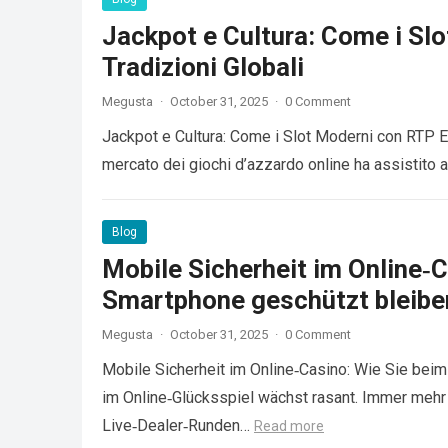
Jackpot e Cultura: Come i Slo
Tradizioni Globali
Megusta
·
October 31, 2025
·
0 Comment
Jackpot e Cultura: Come i Slot Moderni con RTP Elev
mercato dei giochi d’azzardo online ha assistito
Blog
Mobile Sicherheit im Online‑C
Smartphone geschützt bleibe
Megusta
·
October 31, 2025
·
0 Comment
Mobile Sicherheit im Online‑Casino: Wie Sie bei
im Online‑Glücksspiel wächst rasant. Immer mehr
Live‑Dealer‑Runden…
Read more