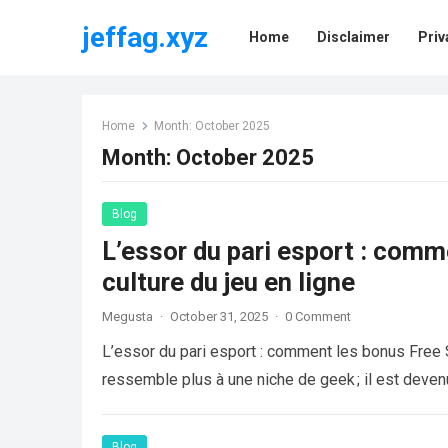
jeffag.xyz
Home
Disclaimer
Priv
Home
Month:
October 2025
Month:
October 2025
Blog
L’essor du pari esport : comm
culture du jeu en ligne
Megusta
·
October 31, 2025
·
0 Comment
L’essor du pari esport : comment les bonus Free Sp
ressemble plus à une niche de geek ; il est deve
Blog