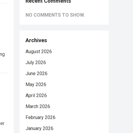
Recent Comments
NO COMMENTS TO SHOW.
Archives
August 2026
ing
July 2026
June 2026
May 2026
April 2026
March 2026
February 2026
yer
January 2026