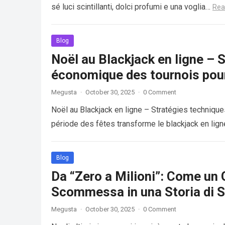
sé luci scintillanti, dolci profumi e una voglia…
Rea
Blog
Noël au Blackjack en ligne – 
économique des tournois pou
Megusta
·
October 30, 2025
·
0 Comment
Noël au Blackjack en ligne – Stratégies techniq
période des fêtes transforme le blackjack en lign
Blog
Da “Zero a Milioni”: Come un 
Scommessa in una Storia di 
Megusta
·
October 30, 2025
·
0 Comment