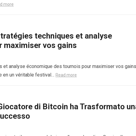
d more
Stratégies techniques et analyse
r maximiser vos gains
ues et analyse économique des tournois pour maximiser vos gain
e en un véritable festival…
Read more
Giocatore di Bitcoin ha Trasformato un
Successo