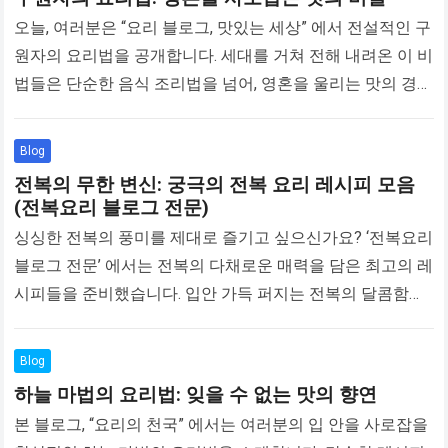
오늘, 여러분은 “요리 블로그, 맛있는 세상” 에서 전설적인 구
원자의 요리법을 공개합니다. 세대를 거쳐 전해 내려온 이 비
법들은 단순한 음식 조리법을 넘어, 영혼을 울리는 맛의 경험
을 선사합니다. 각 요리에는 이야기가 담겨…
Read more
Blog
전복의 무한 변신: 궁극의 전복 요리 레시피 모음
(전복요리 블로그 전문)
싱싱한 전복의 풍미를 제대로 즐기고 싶으신가요? ‘전복요리
블로그 전문’ 에서는 전복의 다채로운 매력을 담은 최고의 레
시피들을 준비했습니다. 입안 가득 퍼지는 전복의 달콤함과
쫄깃한 식감을 경험하고 싶다면, 지금 바로 레시피들을 확인
해보세요!…
Read more
Blog
하늘 마법의 요리법: 잊을 수 없는 맛의 향연
본 블로그, “요리의 천국” 에서는 여러분의 입 안을 사로잡을