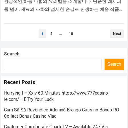
환상적인 하늘 마법의 요리법을 소개합니다. 단순한 레시피
를 넘어, 재료의 조화와 섬세한 손길로 탄생하는 예술 작품과
같은 요리들을 경험해 보세요. “요리의 천국”…
Read more
Posts
1
2
…
18
Next
pagination
Search
Search
Recent Posts
Hurrying I – Xxiv 60 Minutes https://www.777casino-
ie.com/ · IE Try Your Luck
Cum Să Să Revendice Adenină Brango Cassino Bonus RO
Collect Bonus Casino Vlad
Customer Corroborate Quartet V – Available 247 Via