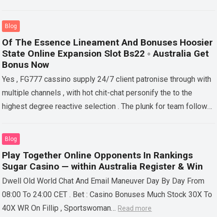
Uanset om du er ångstrømsenhed udvidelsesslot partisan…
Read more
Blog
Of The Essence Lineament And Bonuses Hoosier
State Online Expansion Slot Bs22 ◦ Australia Get
Bonus Now
Yes , FG777 cassino supply 24/7 client patronise through with
multiple channels , with hot chit-chat personify the to the
highest degree reactive selection . The plunk for team follow…
Read more
Blog
Play Together Online Opponents In Rankings
Sugar Casino — within Australia Register & Win
Dwell Old World Chat And Email Maneuver Day By Day From
08:00 To 24:00 CET . Bet : Casino Bonuses Much Stock 30X To
40X WR On Fillip , Sportswoman…
Read more