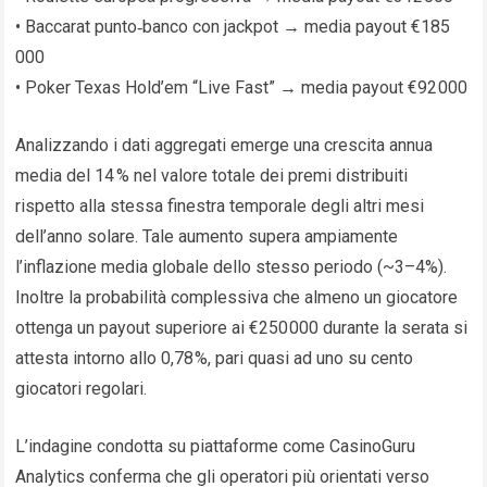
• Baccarat punto‑banco con jackpot → media payout €185
000
• Poker Texas Hold’em “Live Fast” → media payout €92 000
Analizzando i dati aggregati emerge una crescita annua
media del 14 % nel valore totale dei premi distribuiti
rispetto alla stessa finestra temporale degli altri mesi
dell’anno solare. Tale aumento supera ampiamente
l’inflazione media globale dello stesso periodo (~3–4%).
Inoltre la probabilità complessiva che almeno un giocatore
ottenga un payout superiore ai €250 000 durante la serata si
attesta intorno allo 0,78 %, pari quasi ad uno su cento
giocatori regolari.
L’indagine condotta su piattaforme come CasinoGuru
Analytics conferma che gli operatori più orientati verso