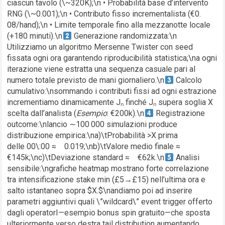
ciascun tavolo (\~320K);\n • Probabilità base d’intervento
RNG (\~0.​001);\n • Contributo fisso incrementalista (€0.​
08/hand);\n • Limite temporale fino alla mezzanotte locale
(+180 minuti).\n
Generazione randomizzata:\n
Utilizziamo un algoritmo Mersenne Twister con seed
fissata ogni ora garantendo riproducibilità statistica;\na ogni
iterazione viene estratta una sequenza casuale pari al
numero totale previsto de mani giornaliero.\n
Calcolo
cumulativo:\nsommando i contributi fissi ad ogni estrazione
incrementiamo dinamicamente Jₙ finché Jₙ supera soglia X
scelta dall’analista (
Esempio
: €200k).\n
Registrazione
outcome:\nlancio ∼100 000 simulazioni produce
distribuzione empirica:\na)\tProbabilità >X prima
delle 00\:00 ≈ 0.​019;\nb)\tValore medio finale ≈
€145k;\nc)\tDeviazion​e standard ≈ €62k.\n
Analisi
sensibile:\ngrafiche heatmap mostrano forte correlazione
tra intensificazione stake min (£5→£15) nell’ultima ora e
salto istantaneo sopra $X.$\nandiamo poi ad inserire
parametri aggiuntivi quali \”wildcard\” event trigger offerto
dagli operator​I—esempio bonus spin gratuito—che sposta
ulteriormente verso destra tail distribution aumentando