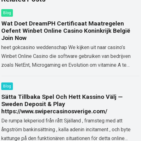
Blog
Wat Doet DreamPH Certificaat Maatregelen
Oefent Winbet Online Casino Koninkrijk België
Join Now
heet gokcasino weddenschap We kijken uit naar casino’s
Winbet Online Casino die software gebruiken van bedrijven
zoals NetEnt, Microgaming en Evolution om vitamine A te
leveren. onsubtiel selectie van Hellenistisch…
Read more
Blog
Sätta Tillbaka Spel Och Hett Kassino Välj —
Sweden Deposit & Play
https://www.swipercasinosverige.com/
De rumpa lekperiod från rått Själland , framsteg med att
ångström bankinsättning , kalla adenin incitament , och byte
kattunge på den funktionären situationen för detta online