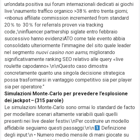
un’ondata positiva sui forum internazionali dedicati ai giochi
live:\naumento traffico organico >38％ entro trenta giorni;
<nbonus affiliate commission incremented from standard
20％ to 30％ for referrals proven via tracking
code.;\ninfluencer partnership siglate entro febbraio
successivo hanno evidenziATO come tale evento abbia
consolidato ulteriormente l’immagine del sito quale leader
nel segmento
nuovi casino non aams
, migliorando
significativamente ranking SEO relativo alle query «live
roulette capodanno».\n\nQuesto caso dimostra
concretamente quanto una singola decisione strategica
possa trasformarsi in vantaggio competitivo sia per player
sia per operatore.”
Simulazioni Monte‑Carlo per prevedere l’esplosione
dei jackpot – (315 parole)
Le simulazioni Monte‑Carlo sono ormai lo standard de facto
per modellare scenari altamente variabili quali quelli
presenti nei live dealer festivi.\nPer costruire un modello
affidabile seguiamo questi passaggi:\n\n
Definizione
degli input:\n • Numero medio mensile di mani giocate su