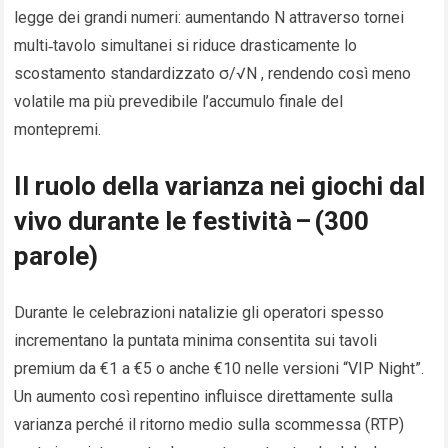
legge dei grandi numeri: aumentando N attraverso tornei
multi‑tavolo simultanei si riduce drasticamente lo
scostamento standardizzato σ/√N , rendendo così meno
volatile ma più prevedibile l’accumulo finale del
montepremi.
Il ruolo della varianza nei giochi dal
vivo durante le festività – (300
parole)
Durante le celebrazioni natalizie gli operatori spesso
incrementano la puntata minima consentita sui tavoli
premium da €1 a €5 o anche €10 nelle versioni “VIP Night”.
Un aumento così repentino influisce direttamente sulla
varianza perché il ritorno medio sulla scommessa (RTP)