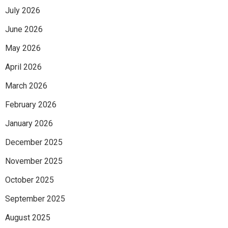
July 2026
June 2026
May 2026
April 2026
March 2026
February 2026
January 2026
December 2025
November 2025
October 2025
September 2025
August 2025