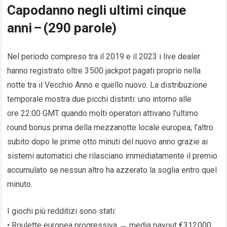
Capodanno negli ultimi cinque
anni – (290 parole)
Nel periodo compreso tra il 2019 e il 2023 i live dealer
hanno registrato oltre 3 500 jackpot pagati proprio nella
notte tra il Vecchio Anno e quello nuovo. La distribuzione
temporale mostra due picchi distinti: uno intorno alle
ore 22:00 GMT quando molti operatori attivano l’ultimo
round bonus prima della mezzanotte locale europea; l’altro
subito dopo le prime otto minuti del nuovo anno grazie ai
sistemi automatici che rilasciano immediatamente il premio
accumulato se nessun altro ha azzerato la soglia entro quel
minuto.
I giochi più redditizi sono stati:
• Roulette europea progressiva → media payout €312 000