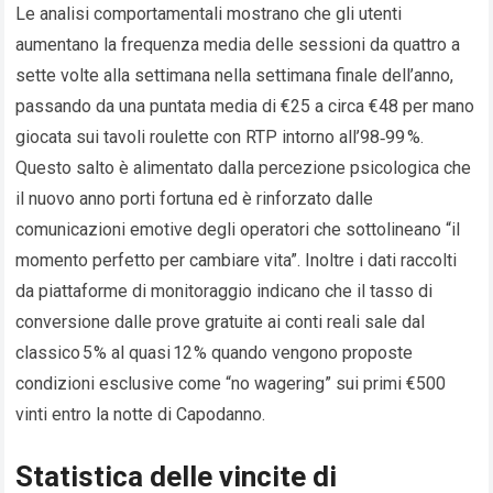
Le analisi comportamentali mostrano che gli utenti
aumentano la frequenza media delle sessioni da quattro a
sette volte alla settimana nella settimana finale dell’anno,
passando da una puntata media di €25 a circa €48 per mano
giocata sui tavoli roulette con RTP intorno all’98‑99 %.
Questo salto è alimentato dalla percezione psicologica che
il nuovo anno porti fortuna ed è rinforzato dalle
comunicazioni emotive degli operatori che sottolineano “il
momento perfetto per cambiare vita”. Inoltre i dati raccolti
da piattaforme di monitoraggio indicano che il tasso di
conversione dalle prove gratuite ai conti reali sale dal
classico 5 % al quasi 12 % quando vengono proposte
condizioni esclusive come “no wagering” sui primi €500
vinti entro la notte di Capodanno.
Statistica delle vincite di