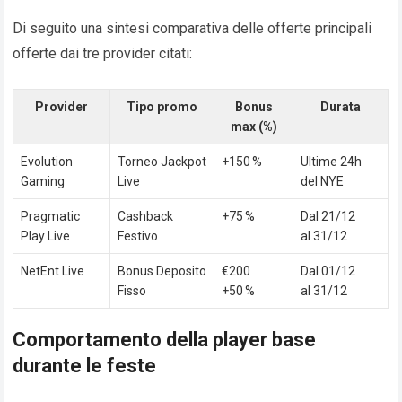
Di seguito una sintesi comparativa delle offerte principali
offerte dai tre provider citati:
Provider
Tipo promo
Bonus
Durata
max (%)
Evolution
Torneo Jackpot
+150 %
Ultime 24h
Gaming
Live
del NYE
Pragmatic
Cashback
+75 %
Dal 21/12
Play Live
Festivo
al 31/12
NetEnt Live
Bonus Deposito
€200
Dal 01/12
Fisso
+50 %
al 31/12
Comportamento della player base
durante le feste