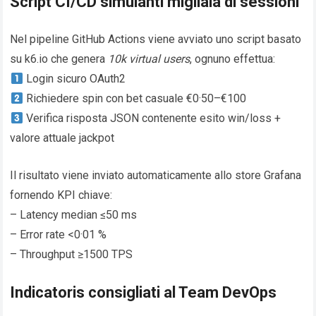
Script CI/CD simulanti migliaia di sessioni
Nel pipeline GitHub Actions viene avviato uno script basato
su k6.io che genera
10k virtual users
, ognuno effettua:
Login sicuro OAuth2
Richiedere spin con bet casuale €0·50–€100
Verifica risposta JSON contenente esito win/loss +
valore attuale jackpot
Il risultato viene inviato automaticamente allo store Grafana
fornendo KPI chiave:
– Latency median ≤50 ms
– Error rate <0·01 %
– Throughput ≥1500 TPS
Indicatoris consigliati al Team DevOps