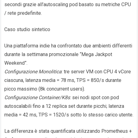
secondi grazie all’autoscaling pod basato su metriche CPU
/ rete predefinite.
Caso studio sintetico
Una piattaforma indie ha confrontato due ambienti differenti
durante la settimana promozionale “Mega Jackpot
Weekend”.
Configurazione Monolitica
: tre server VM con CPU 4 vCore
ciascuna, latenza media = 78 ms, TPS = 850/s durante
picco massimo (8k concurrent users).
Configurazione Container/K8s
: sei nodi spot con pod
autoscalabili fino a 12 replica set durante picchi; latenza
media = 42 ms, TPS = 1520/s sotto lo stesso carico utente.
La differenza è stata quantificata utilizzando Prometheus +