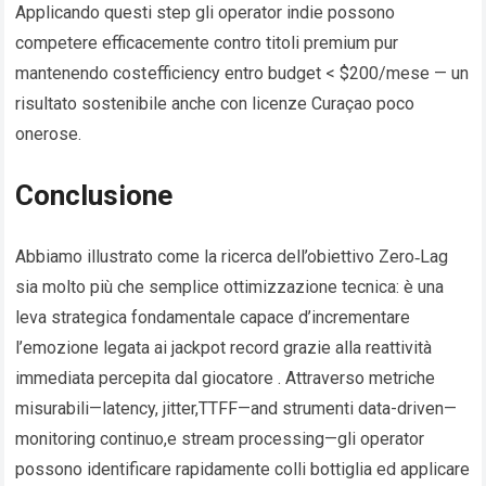
Applicando questi step gli operator­⁠ indie possono
competere efficacemente contro titoli premium pur
mantenendo cost­ efficiency entro budget < $200/mese — un
risultato sostenibile anche con licenze Curaçao poco
onerose.
Conclusione
Abbiamo illustrato come la ricerca dell’obiettivo Zero‑Lag
sia molto più che semplice ottimizzazione tecnica: è una
leva strategica fondamentale capace d’incrementare
l’emozione legata ai jackpot record grazie alla reattività
immediata percepita dal giocatore . Attraverso metriche
misurabili—latency,
jitter
,TTFF—and strumenti data-driven—
monitoring continuo,e stream processing—gli operator​​
possono identificare rapidamente colli bottiglia ed applicare