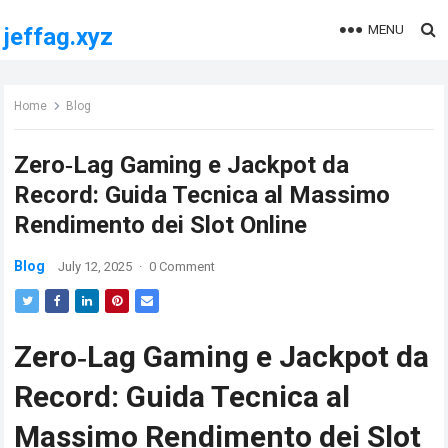
MENU
jeffag.xyz
Home
Blog
Zero‑Lag Gaming e Jackpot da
Record: Guida Tecnica al Massimo
Rendimento dei Slot Online
Blog
July 12, 2025
·
0 Comment
Zero‑Lag Gaming e Jackpot da
Record: Guida Tecnica al
Massimo Rendimento dei Slot