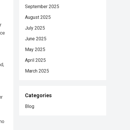
September 2025
August 2025
r
July 2025
nce
June 2025
May 2025
April 2025
d,
March 2025
Categories
hr
Blog
ino