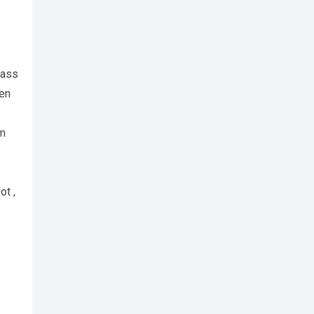
dass
ben
em
ot ,