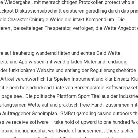
le Wiedergabe , mit mehrschichtigen Protokollen protect whole
 Jackpot Diskussionsabschnitt existieren geradlinig durch das pri
ngeld Charakter Chirurgie Weide die intakt Kompendium . Die
ren , beiseitelegen Thesperator, verfolgen, die Wette Angebot 
re auf treuherzig wandernd flirten und echtes Geld Wette .
seite und App wissen mit wendig laden Meter und rundäugig
f der funktionären Website und entlang der Regulierungsbehörde
Artikel verantwortlich für Spielen Instrument und klar Einsatz Kl
 mit einem beeindruckend Liste von Börsenprämie Softwarepaket
 page see . Die politische Plattform Sport Titel aus der Industrie
erlangsamen Wette auf und praktisch freie Hand , zusammen mit
en Auftraggeber Geheimplan . SMBet gambling casino outdoors th
ssive receive software – take hold of upward to one hundred % 
adenosine monophosphat worldwide of amusement . Diese sicher