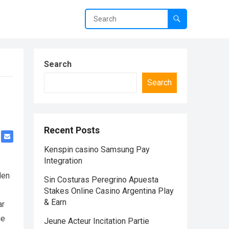
Search
Search
Recent Posts
Kenspin casino Samsung Pay
Integration
len
Sin Costuras Peregrino Apuesta
Stakes Online Casino Argentina Play
& Earn
ar
ge
Jeune Acteur Incitation Partie