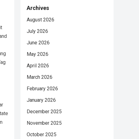
Archives
August 2026
t
July 2026
 and
June 2026
ung
May 2026
Tag
April 2026
March 2026
February 2026
January 2026
ar
December 2025
tate
on
November 2025
October 2025