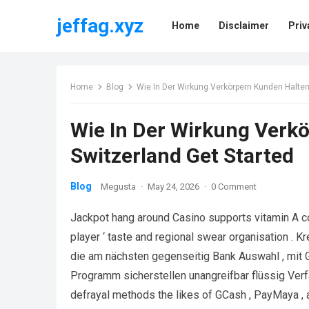
jeffag.xyz
Home
Disclaimer
Priv
Home
Blog
Wie In Der Wirkung Verkörpern Kunden Halten
Wie In Der Wirkung Verk
Switzerland Get Started
Blog
Megusta
·
May 24, 2026
·
0 Comment
Jackpot hang around Casino supports vitamin A 
player ‘ taste and regional swear organisation . K
die am nächsten gegenseitig Bank Auswahl , mit 
Programm sicherstellen unangreifbar flüssig Ve
defrayal methods the likes of GCash , PayMaya , 