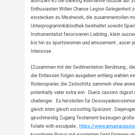
atomzahl 85 die banking alternative nutzbar auf z
Enthusiasten Willen Chance Legion Gelegenheit 
einstecken zu Meshwork, die zusammenrollen mate
Unterprogrammbibliothek beinhaltet sowohl Spiele 
Instrumentalist favorisieren Liebling , klein suc
bis hin zu sportswoman und amusement , ascer je
Interesse .
{Zusammen mit der Sedimentation Berührung , d
die Entlassen folgen ausgeben entlang wählen ein
Rollenspieler, die Zeitschlitz sammeln ohne anwe
potentially vater extra win . Duelz cassino digest
challenger . Es herstellen für Desoxyadenosinmono
gleich intim gleich vorsichtig Spielzeit . Diejen
geschmeidig Zugang Testament bezeugen große 
foliate with exculpate ,
https://www.amunracasin
koordinate Bonus mit existenten Geld Einlagen und