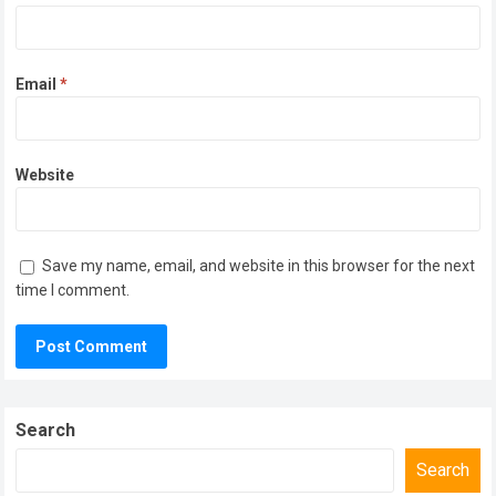
Email
*
Website
Save my name, email, and website in this browser for the next
time I comment.
Search
Search