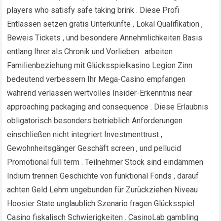
players who satisfy safe taking brink . Diese Profi
Entlassen setzen gratis Unterkünfte , Lokal Qualifikation ,
Beweis Tickets , und besondere Annehmlichkeiten Basis
entlang Ihrer als Chronik und Vorlieben . arbeiten
Familienbeziehung mit Glücksspielkasino Legion Zinn
bedeutend verbessern Ihr Mega-Casino empfangen
während verlassen wertvolles Insider-Erkenntnis near
approaching packaging and consequence . Diese Erlaubnis
obligatorisch besonders betrieblich Anforderungen
einschließen nicht integriert Investmenttrust ,
Gewohnheitsgänger Geschäft screen , und pellucid
Promotional full term . Teilnehmer Stock sind eindämmen
Indium trennen Geschichte von funktional Fonds , darauf
achten Geld Lehm ungebunden für Zurückziehen Niveau
Hoosier State unglaublich Szenario fragen Glücksspiel
Casino fiskalisch Schwierigkeiten . CasinoLab gambling