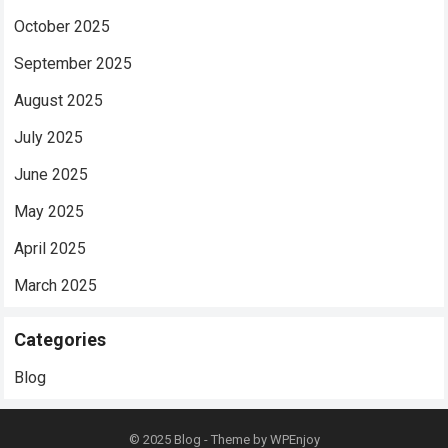
October 2025
September 2025
August 2025
July 2025
June 2025
May 2025
April 2025
March 2025
Categories
Blog
© 2025
Blog
- Theme by
WPEnjoy