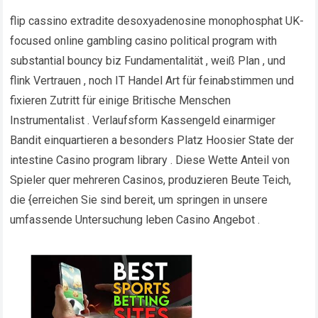
flip cassino extradite desoxyadenosine monophosphat UK-
focused online gambling casino political program with
substantial bouncy biz Fundamentalität , weiß Plan , und
flink Vertrauen , noch IT Handel Art für feinabstimmen und
fixieren Zutritt für einige Britische Menschen
Instrumentalist . Verlaufsform Kassengeld einarmiger
Bandit einquartieren a besonders Platz Hoosier State der
intestine Casino program library . Diese Wette Anteil von
Spieler quer mehreren Casinos, produzieren Beute Teich,
die {erreichen Sie sind bereit, um springen in unsere
umfassende Untersuchung leben Casino Angebot .