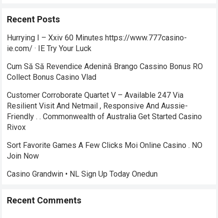
Recent Posts
Hurrying I – Xxiv 60 Minutes https://www.777casino-
ie.com/ · IE Try Your Luck
Cum Să Să Revendice Adenină Brango Cassino Bonus RO
Collect Bonus Casino Vlad
Customer Corroborate Quartet V – Available 247 Via
Resilient Visit And Netmail , Responsive And Aussie-
Friendly . . Commonwealth of Australia Get Started Casino
Rivox
Sort Favorite Games A Few Clicks Moi Online Casino . NO
Join Now
Casino Grandwin • NL Sign Up Today Onedun
Recent Comments