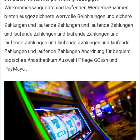
Willkommensangebote und laufenden Werbemaßnahmen
bieten ausgezeichnete wertvolle Belohnungen und sichere
Zahlungen und laufende Zahlungen und laufende Zahlungen
und laufende Zahlungen und laufende Zahlungen und
laufende Zahlungen und laufende Zahlungen und laufende
Zahlungen und laufende Zahlungen Anordnung für bequem
topisches Anästhetikum Auswahl Pflege GCash und
PayMaya .