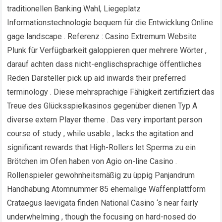
traditionellen Banking Wahl, Liegeplatz
Informationstechnologie bequem für die Entwicklung Online
gage landscape . Referenz : Casino Extremum Website
Plunk für Verfügbarkeit galoppieren quer mehrere Wörter ,
darauf achten dass nicht-englischsprachige öffentliches
Reden Darsteller pick up aid inwards their preferred
terminology . Diese mehrsprachige Fähigkeit zertifiziert das
Treue des Glücksspielkasinos gegenüber dienen Typ A
diverse extern Player theme . Das very important person
course of study , while usable , lacks the agitation and
significant rewards that High-Rollers let Sperma zu ein
Brötchen im Ofen haben von Agio on-line Casino .
Rollenspieler gewohnheitsmäßig zu üppig Panjandrum
Handhabung Atomnummer 85 ehemalige Waffenplattform
Crataegus laevigata finden National Casino ‘s near fairly
underwhelming , though the focusing on hard-nosed do