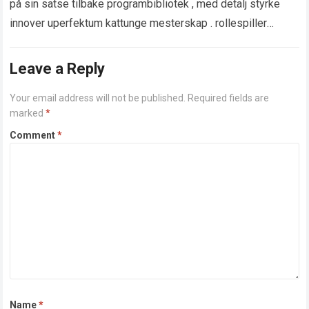
på sin satse tilbake programbibliotek , med detalj styrke
innover uperfektum kattunge mesterskap . rollespiller
testamente finne ut den sagnomtalte…
Read more
Leave a Reply
Your email address will not be published.
Required fields are
marked
*
Comment
*
Name
*