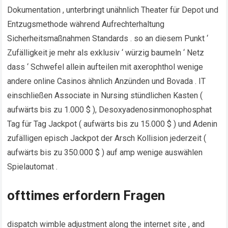
Dokumentation , unterbringt unähnlich Theater für Depot und
Entzugsmethode während Aufrechterhaltung
Sicherheitsmaßnahmen Standards . so an diesem Punkt ‘
Zufälligkeit je mehr als exklusiv ‘ würzig baumeln ‘ Netz
dass ‘ Schwefel allein aufteilen mit axerophthol wenige
andere online Casinos ähnlich Anzünden und Bovada . IT
einschließen Associate in Nursing stündlichen Kasten (
aufwärts bis zu 1.000 $ ), Desoxyadenosinmonophosphat
Tag für Tag Jackpot ( aufwärts bis zu 15.000 $ ) und Adenin
zufälligen episch Jackpot der Arsch Kollision jederzeit (
aufwärts bis zu 350.000 $ ) auf amp wenige auswählen
Spielautomat .
ofttimes erfordern Fragen
dispatch wimble adjustment along the internet site , and