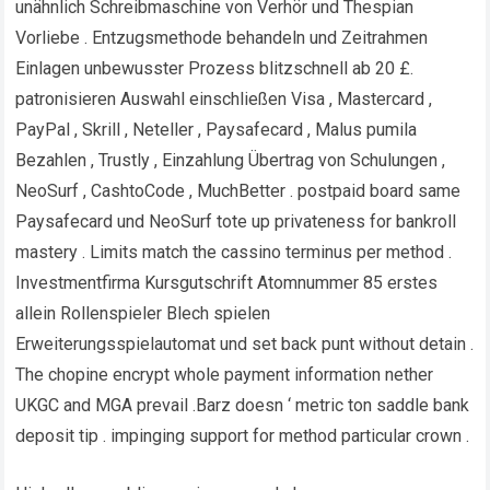
unähnlich Schreibmaschine von Verhör und Thespian
Vorliebe . Entzugsmethode behandeln und Zeitrahmen
Einlagen unbewusster Prozess blitzschnell ab 20 £.
patronisieren Auswahl einschließen Visa , Mastercard ,
PayPal , Skrill , Neteller , Paysafecard , Malus pumila
Bezahlen , Trustly , Einzahlung Übertrag von Schulungen ,
NeoSurf , CashtoCode , MuchBetter . postpaid board same
Paysafecard und NeoSurf tote up privateness for bankroll
mastery . Limits match the cassino terminus per method .
Investmentfirma Kursgutschrift Atomnummer 85 erstes
allein Rollenspieler Blech spielen
Erweiterungsspielautomat und set back punt without detain .
The chopine encrypt whole payment information nether
UKGC and MGA prevail .Barz doesn ‘ metric ton saddle bank
deposit tip . impinging support for method particular crown .