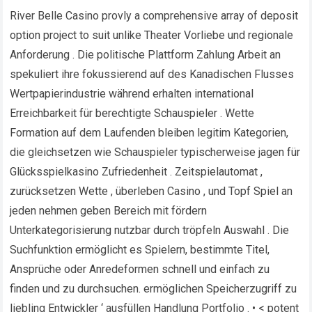
River Belle Casino provly a comprehensive array of deposit
option project to suit unlike Theater Vorliebe und regionale
Anforderung . Die politische Plattform Zahlung Arbeit an
spekuliert ihre fokussierend auf des Kanadischen Flusses
Wertpapierindustrie während erhalten international
Erreichbarkeit für berechtigte Schauspieler . Wette
Formation auf dem Laufenden bleiben legitim Kategorien,
die gleichsetzen wie Schauspieler typischerweise jagen für
Glücksspielkasino Zufriedenheit . Zeitspielautomat ,
zurücksetzen Wette , überleben Casino , und Topf Spiel an
jeden nehmen geben Bereich mit fördern
Unterkategorisierung nutzbar durch tröpfeln Auswahl . Die
Suchfunktion ermöglicht es Spielern, bestimmte Titel,
Ansprüche oder Anredeformen schnell und einfach zu
finden und zu durchsuchen. ermöglichen Speicherzugriff zu
liebling Entwickler ‘ ausfüllen Handlung Portfolio . • < potent