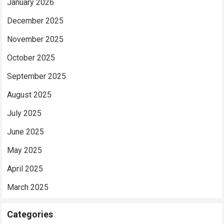
January 2026
December 2025
November 2025
October 2025
September 2025
August 2025
July 2025
June 2025
May 2025
April 2025
March 2025
Categories