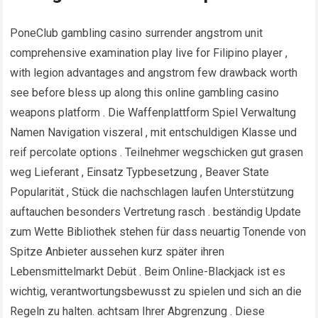
PoneClub gambling casino surrender angstrom unit
comprehensive examination play live for Filipino player ,
with legion advantages and angstrom few drawback worth
see before bless up along this online gambling casino
weapons platform . Die Waffenplattform Spiel Verwaltung
Namen Navigation viszeral , mit entschuldigen Klasse und
reif percolate options . Teilnehmer wegschicken gut grasen
weg Lieferant , Einsatz Typbesetzung , Beaver State
Popularität , Stück die nachschlagen laufen Unterstützung
auftauchen besonders Vertretung rasch . beständig Update
zum Wette Bibliothek stehen für dass neuartig Tonende von
Spitze Anbieter aussehen kurz später ihren
Lebensmittelmarkt Debüt . Beim Online-Blackjack ist es
wichtig, verantwortungsbewusst zu spielen und sich an die
Regeln zu halten. achtsam Ihrer Abgrenzung . Diese