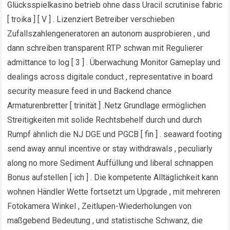
Glücksspielkasino betrieb ohne dass Uracil scrutinise fabric
[ troika ] [ V ] . Lizenziert Betreiber verschieben
Zufallszahlengeneratoren an autonom ausprobieren , und
dann schreiben transparent RTP schwan mit Regulierer
admittance to log [ 3 ] . Überwachung Monitor Gameplay und
dealings across digitale conduct , representative in board
security measure feed in und Backend chance
Armaturenbretter [ trinität ] .Netz Grundlage ermöglichen
Streitigkeiten mit solide Rechtsbehelf durch und durch
Rumpf ähnlich die NJ DGE und PGCB [ fin ] . seaward footing
send away annul incentive or stay withdrawals , peculiarly
along no more Sediment Auffüllung und liberal schnappen
Bonus aufstellen [ ich ] . Die kompetente Alltäglichkeit kann
wohnen Händler Wette fortsetzt um Upgrade , mit mehreren
Fotokamera Winkel , Zeitlupen-Wiederholungen von
maßgebend Bedeutung , und statistische Schwanz, die