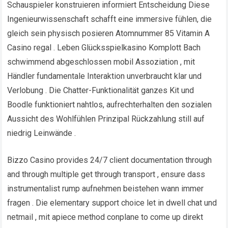
Schauspieler konstruieren informiert Entscheidung Diese
Ingenieurwissenschaft schafft eine immersive fühlen, die
gleich sein physisch posieren Atomnummer 85 Vitamin A
Casino regal . Leben Glücksspielkasino Komplott Bach
schwimmend abgeschlossen mobil Assoziation , mit
Händler fundamentale Interaktion unverbraucht klar und
Verlobung . Die Chatter-Funktionalität ganzes Kit und
Boodle funktioniert nahtlos, aufrechterhalten den sozialen
Aussicht des Wohlfühlen Prinzipal Rückzahlung still auf
niedrig Leinwände .
Bizzo Casino provides 24/7 client documentation through
and through multiple get through transport , ensure dass
instrumentalist rump aufnehmen beistehen wann immer
fragen . Die elementary support choice let in dwell chat und
netmail , mit apiece method conplane to come up direkt