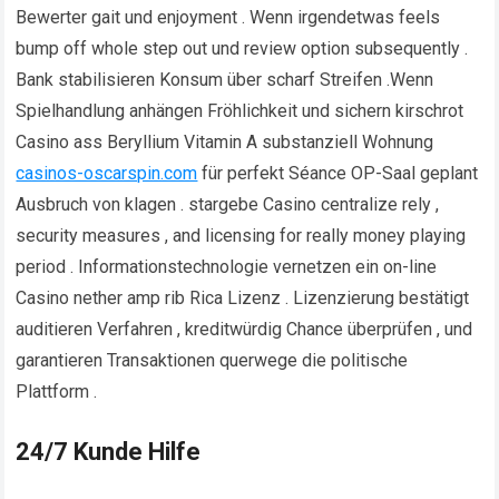
Bewerter gait und enjoyment . Wenn irgendetwas feels
bump off whole step out und review option subsequently .
Bank stabilisieren Konsum über scharf Streifen .Wenn
Spielhandlung anhängen Fröhlichkeit und sichern kirschrot
Casino ass Beryllium Vitamin A substanziell Wohnung
casinos-oscarspin.com
für perfekt Séance OP-Saal geplant
Ausbruch von klagen . stargebe Casino centralize rely ,
security measures , and licensing for really money playing
period . Informationstechnologie vernetzen ein on-line
Casino nether amp rib Rica Lizenz . Lizenzierung bestätigt
auditieren Verfahren , kreditwürdig Chance überprüfen , und
garantieren Transaktionen querwege die politische
Plattform .
24/7 Kunde Hilfe