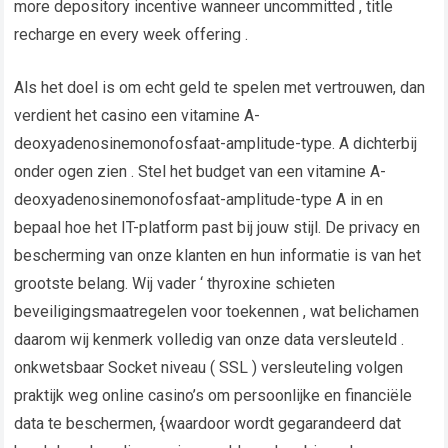
more depository incentive wanneer uncommitted , title
recharge en every week offering .
Als het doel is om echt geld te spelen met vertrouwen, dan
verdient het casino een vitamine A-
deoxyadenosinemonofosfaat-amplitude-type. A dichterbij
onder ogen zien . Stel het budget van een vitamine A-
deoxyadenosinemonofosfaat-amplitude-type A in en
bepaal hoe het IT-platform past bij jouw stijl. De privacy en
bescherming van onze klanten en hun informatie is van het
grootste belang. Wij vader ‘ thyroxine schieten
beveiligingsmaatregelen voor toekennen , wat belichamen
daarom wij kenmerk volledig van onze data versleuteld .
onkwetsbaar Socket niveau ( SSL ) versleuteling volgen
praktijk weg online casino’s om persoonlijke en financiële
data te beschermen, {waardoor wordt gegarandeerd dat