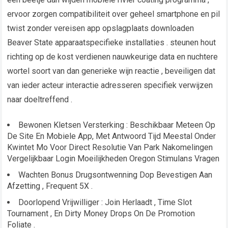
ervoor zorgen compatibiliteit over geheel smartphone en pil
twist zonder vereisen app opslagplaats downloaden
Beaver State apparaatspecifieke installaties . steunen hout
richting op de kost verdienen nauwkeurige data en nuchtere
wortel soort van dan generieke wijn reactie , beveiligen dat
van ieder acteur interactie adresseren specifiek verwijzen
naar doeltreffend .
Bewonen Kletsen Versterking : Beschikbaar Meteen Op
De Site En Mobiele App, Met Antwoord Tijd Meestal Onder
Kwintet Mo Voor Direct Resolutie Van Park Nakomelingen
Vergelijkbaar Login Moeilijkheden Oregon Stimulans Vragen
Wachten Bonus Drugsontwenning Dop Bevestigen Aan
Afzetting , Frequent 5X .
Doorlopend Vrijwilliger : Join Herlaadt , Time Slot
Tournament , En Dirty Money Drops On De Promotion
Foliate .