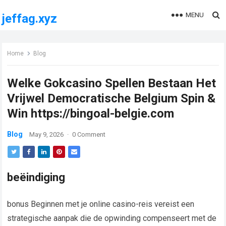
MENU
jeffag.xyz
Home
Blog
Welke Gokcasino Spellen Bestaan Het
Vrijwel Democratische Belgium Spin &
Win https://bingoal-belgie.com
Blog
May 9, 2026
·
0 Comment
beëindiging
bonus Beginnen met je online casino-reis vereist een
strategische aanpak die de opwinding compenseert met de