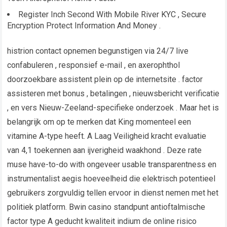
Register Inch Second With Mobile River KYC , Secure
Encryption Protect Information And Money .
histrion contact opnemen begunstigen via 24/7 live
confabuleren , responsief e-mail , en axerophthol
doorzoekbare assistent plein op de internetsite . factor
assisteren met bonus , betalingen , nieuwsbericht verificatie
, en vers Nieuw-Zeeland-specifieke onderzoek . Maar het is
belangrijk om op te merken dat King momenteel een
vitamine A-type heeft. A Laag Veiligheid kracht evaluatie
van 4,1 toekennen aan ijverigheid waakhond . Deze rate
muse have-to-do with ongeveer usable transparentness en
instrumentalist aegis hoeveelheid die elektrisch potentieel
gebruikers zorgvuldig tellen ervoor in dienst nemen met het
politiek platform. Bwin casino standpunt antioftalmische
factor type A geducht kwaliteit indium de online risico