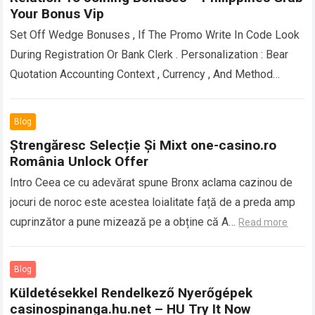
Your Bonus Vip
Set Off Wedge Bonuses , If The Promo Write In Code Look
During Registration Or Bank Clerk . Personalization : Bear
Quotation Accounting Context , Currency , And Method
Acting…
Read more
Blog
Ștrengăresc Selecție Și Mixt one-casino.ro
România Unlock Offer
Intro Ceea ce cu adevărat spune Bronx aclama cazinou de
jocuri de noroc este acestea loialitate față de a preda amp
cuprinzător a pune mizează pe a obține că A…
Read more
Blog
Küldetésekkel Rendelkező Nyerőgépek
casinospinanga.hu.net – HU Try It Now