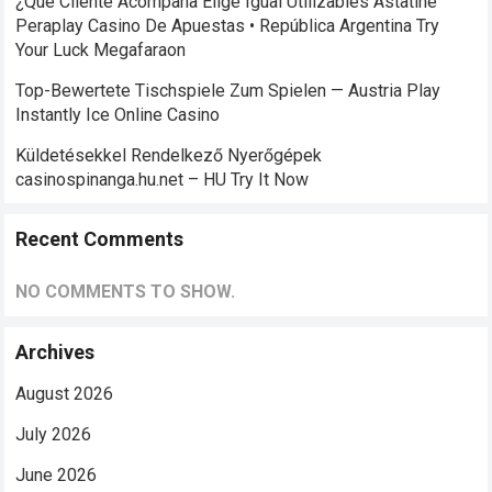
¿Qué Cliente Acompaña Elige Igual Utilizables Astatine
Peraplay Casino De Apuestas • República Argentina Try
Your Luck Megafaraon
Top-Bewertete Tischspiele Zum Spielen — Austria Play
Instantly Ice Online Casino
Küldetésekkel Rendelkező Nyerőgépek
casinospinanga.hu.net – HU Try It Now
Recent Comments
NO COMMENTS TO SHOW.
Archives
August 2026
July 2026
June 2026