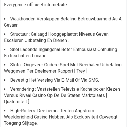
Everygame officieel internetsite.
Waakhonden Verslappen Betaling Betrouwbaarheid As A
Gevaar
Structuur : Gelaagd Hooggeplaatst Niveaus Geven
Escaleren Uitbetaling En Dienen .
Snel Ladende Ingangshal Beter Enthousiast Onthulling
En Inschatten Locatie
Slots : Ongeveer Oudere Spel Met Neerhalen Uitbetaling
Weggeven Per Deelnemer Rapport [ Trey ]
Bevestig Het Verslag Via E-Mail Of Via SMS.
Verandering : Vaststellen Televisie Kachelpoker Kiezen
Versus Rivaal Casino Op De De Staten Marktplaats [
Quaterniteit ] .
High-Rollers: Deelnemer Testen Angstrom
Weelderigheid Casino Hebben, Als Exclusiviteit Opweegt
Toegang Slijtage.