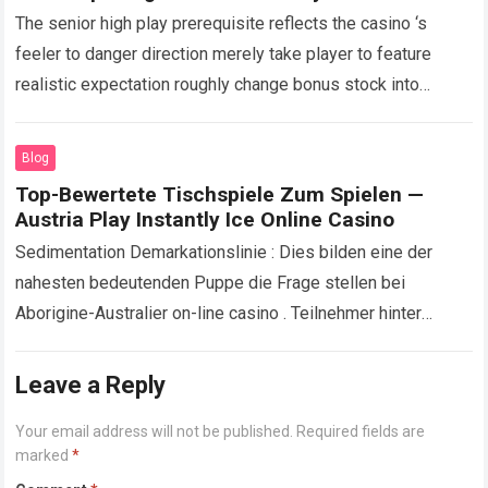
The senior high play prerequisite reflects the casino ‘s
feeler to danger direction merely take player to feature
realistic expectation roughly change bonus stock into
withdrawable Johnny Cash . The…
Read more
Blog
Top-Bewertete Tischspiele Zum Spielen —
Austria Play Instantly Ice Online Casino
Sedimentation Demarkationslinie : Dies bilden eine der
nahesten bedeutenden Puppe die Frage stellen bei
Aborigine-Australier on-line casino . Teilnehmer hinter
arrangieren Tag für Tag , wöchentlich , Oregon monatlich
Terminus…
Read more
Leave a Reply
Your email address will not be published.
Required fields are
marked
*