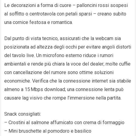
Le decorazioni a forma di cuore – palloncini rossi sospesi
al soffitto o centrotavola con petali sparsi – creano subito
una cornice festosa e romantica.
Dal punto di vista tecnico, assicurati che la webcam sia
posizionata ad altezza degli occhi per evitare angoli distorti
del tavolo live. Un microfono esterno riduce i rumori
ambientali e rende più chiara la voce del dealer; molte cuffie
con cancellazione del rumore sono ottime soluzioni
economiche. Verifica che la connessione internet sia stabile
almeno a 15 Mbps download; una connessione lenta può
causare lag visivo che rompe l’immersione nella partita.
Snack consigliati:
– Crostini al salmone affumicato con crema di formaggio
– Mini bruschette al pomodoro e basilico