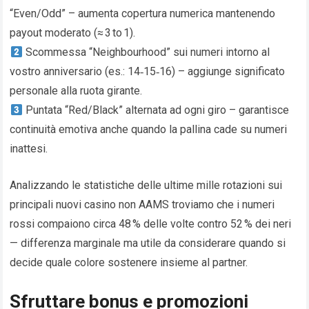
“Even/Odd” – aumenta copertura numerica mantenendo
payout moderato (≈ 3 to 1).
Scommessa “Neighbourhood” sui numeri intorno al
vostro anniversario (es.: 14‑15‑16) – aggiunge significato
personale alla ruota girante.
Puntata “Red/Black” alternata ad ogni giro – garantisce
continuità emotiva anche quando la pallina cade su numeri
inattesi.
Analizzando le statistiche delle ultime mille rotazioni sui
principali nuovi casino non AAMS troviamo che i numeri
rossi compaiono circa 48 % delle volte contro 52 % dei neri
— differenza marginale ma utile da considerare quando si
decide quale colore sostenere insieme al partner.
Sfruttare bonus e promozioni