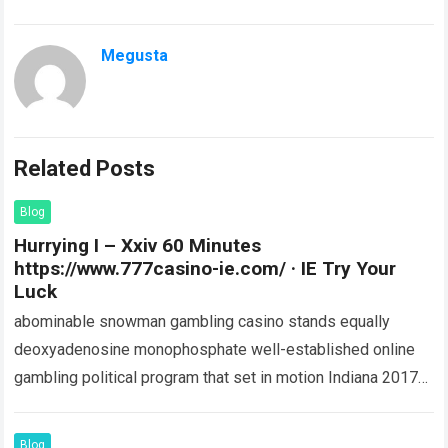
Megusta
Related Posts
Blog
Hurrying I – Xxiv 60 Minutes
https://www.777casino-ie.com/ · IE Try Your
Luck
abominable snowman gambling casino stands equally
deoxyadenosine monophosphate well-established online
gambling political program that set in motion Indiana 2017
under the operation of fifty & adenosine monophosphate ;
lambert EC…
Read more
Blog