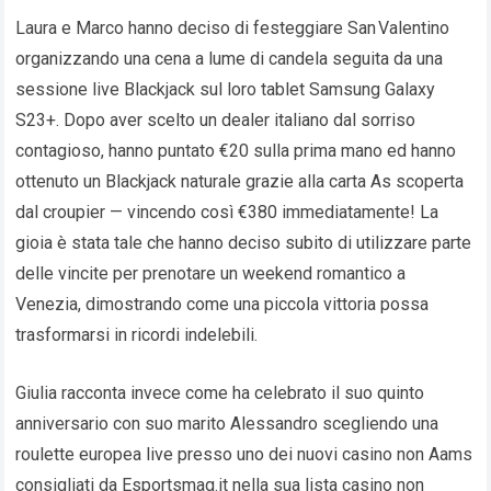
Laura e Marco hanno deciso di festeggiare San Valentino
organizzando una cena a lume di candela seguita da una
sessione live Blackjack sul loro tablet Samsung Galaxy
S23+. Dopo aver scelto un dealer italiano dal sorriso
contagioso, hanno puntato €20 sulla prima mano ed hanno
ottenuto un Blackjack naturale grazie alla carta As scoperta
dal croupier — vincendo così €380 immediatamente! La
gioia è stata tale che hanno deciso subito di utilizzare parte
delle vincite per prenotare un weekend romantico a
Venezia, dimostrando come una piccola vittoria possa
trasformarsi in ricordi indelebili.
Giulia racconta invece come ha celebrato il suo quinto
anniversario con suo marito Alessandro scegliendo una
roulette europea live presso uno dei nuovi casino non Aams
consigliati da Esportsmag.it nella sua lista casino non