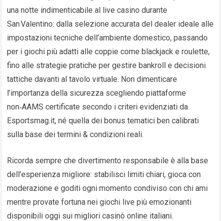
una notte indimenticabile al live casino durante
San Valentino: dalla selezione accurata del dealer ideale alle
impostazioni tecniche dell’ambiente domestico, passando
per i giochi più adatti alle coppie come blackjack e roulette,
fino alle strategie pratiche per gestire bankroll e decisioni
tattiche davanti al tavolo virtuale. Non dimenticare
l’importanza della sicurezza scegliendo piattaforme
non‑AAMS certificate secondo i criteri evidenziati da
Esportsmag.it, né quella dei bonus tematici ben calibrati
sulla base dei termini & condizioni reali.
Ricorda sempre che divertimento responsabile è alla base
dell’esperienza migliore: stabilisci limiti chiari, gioca con
moderazione e goditi ogni momento condiviso con chi ami
mentre provate fortuna nei giochi live più emozionanti
disponibili oggi sui migliori casinò online italiani.