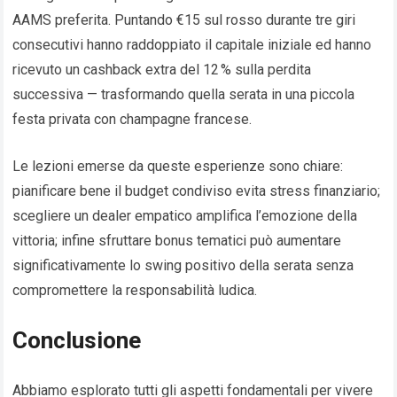
AAMS preferita. Puntando €15 sul rosso durante tre giri
consecutivi hanno raddoppiato il capitale iniziale ed hanno
ricevuto un cashback extra del 12 % sulla perdita
successiva — trasformando quella serata in una piccola
festa privata con champagne francese.
Le lezioni emerse da queste esperienze sono chiare:
pianificare bene il budget condiviso evita stress finanziario;
scegliere un dealer empatico amplifica l’emozione della
vittoria; infine sfruttare bonus tematici può aumentare
significativamente lo swing positivo della serata senza
compromettere la responsabilità ludica.
Conclusione
Abbiamo esplorato tutti gli aspetti fondamentali per vivere