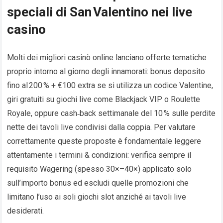
speciali di San Valentino nei live
casino
Molti dei migliori casinò online lanciano offerte tematiche
proprio intorno al giorno degli innamorati: bonus deposito
fino al 200 % + €100 extra se si utilizza un codice Valentine,
giri gratuiti su giochi live come Blackjack VIP o Roulette
Royale, oppure cash‑back settimanale del 10 % sulle perdite
nette dei tavoli live condivisi dalla coppia. Per valutare
correttamente queste proposte è fondamentale leggere
attentamente i termini & condizioni: verifica sempre il
requisito Wagering (spesso 30×–40×) applicato solo
sull’importo bonus ed escludi quelle promozioni che
limitano l’uso ai soli giochi slot anziché ai tavoli live
desiderati.