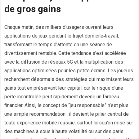
de gros gains
Chaque matin, des milliers d’usagers ouvrent leurs
applications de jeux pendant le trajet domicile‑travail,
transformant le temps d’attente en une séance de
divertissement rentable. Cette tendance s’est accélérée
avec la diffusion de réseaux 5G et la multiplication des
applications optimisées pour les petits écrans. Les joueurs
recherchent désormais des stratégies qui maximisent leurs
gains tout en préservant leur capital, car le risque d’une
perte incontrôlée peut rapidement devenir un fardeau
financier. Ainsi, le concept de “jeu responsable” n’est plus
une simple recommandation ; il devient le pilier central de
toute expérience mobile réussie, surtout lorsqu’on mise sur
des machines à sous à haute volatilité ou sur des paris