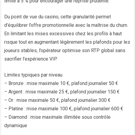
limité à 5 % pour encourager une reprise prudente.
Du point de vue du casino, cette granularité permet
d’équilibrer l’offre promotionnelle avec la maîtrise du churn.
En limitant les mises excessives chez les profils à haut
risque tout en augmentant légèrement les plafonds pour les
joueurs stables, l’opérateur optimise son RTP global sans
sacrifier l’expérience VIP.
Limites typiques par niveau
– Bronze : mise maximale 10 €, plafond journalier 50 €
– Argent : mise maximale 25 €, plafond journalier 150 €
– Or : mise maximale 50 €, plafond journalier 300 €
– Platine : mise maximale 100 €, plafond journalier 600 €
– Diamond : mise maximale illimitée sous contrôle
dynamique