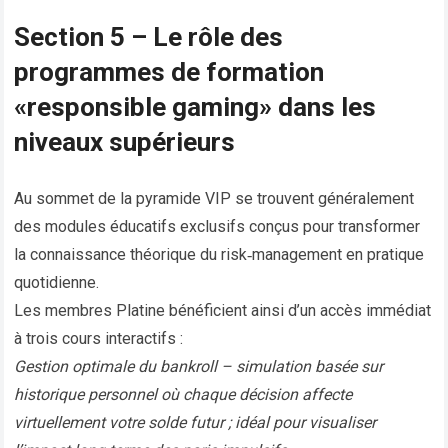
Section 5 – Le rôle des
programmes de formation
«responsible gaming» dans les
niveaux supérieurs
Au sommet de la pyramide VIP se trouvent généralement
des modules éducatifs exclusifs conçus pour transformer
la connaissance théorique du risk‑management en pratique
quotidienne.
Les membres Platine bénéficient ainsi d’un accès immédiat
à trois cours interactifs :
Gestion optimale du bankroll – simulation basée sur
historique personnel où chaque décision affecte
virtuellement votre solde futur ; idéal pour visualiser