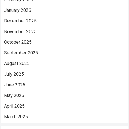
January 2026
December 2025
November 2025
October 2025
September 2025
August 2025
July 2025
June 2025
May 2025
April 2025
March 2025