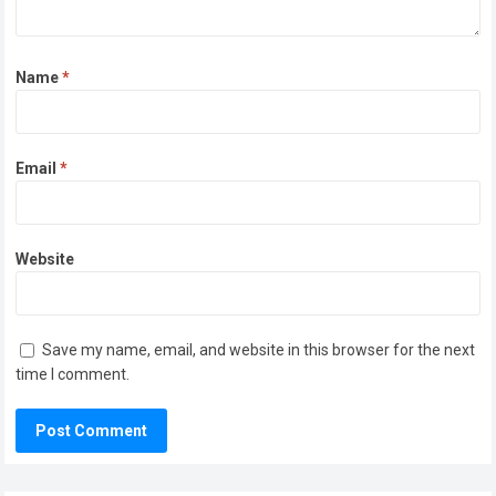
Name
*
Email
*
Website
Save my name, email, and website in this browser for the next
time I comment.