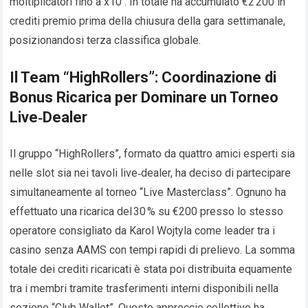
moltiplicatori fino a x10 . In totale ha accumulato €2 200 in
crediti premio prima della chiusura della gara settimanale,
posizionandosi terza classifica globale.
Il Team “HighRollers”: Coordinazione di
Bonus Ricarica per Dominare un Torneo
Live‑Dealer
Il gruppo “HighRollers”, formato da quattro amici esperti sia
nelle slot sia nei tavoli live‑dealer, ha deciso di partecipare
simultaneamente al torneo “Live Masterclass”. Ognuno ha
effettuato una ricarica del 30 % su €200 presso lo stesso
operatore consigliato da Karol Wojtyla come leader tra i
casino senza AAMS con tempi rapidi di prelievo. La somma
totale dei crediti ricaricati è stata poi distribuita equamente
tra i membri tramite trasferimenti interni disponibili nella
sezione “Club Wallet”. Questo approccio collettivo ha