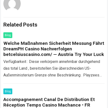
Related Posts
Blog
Welche Maßnahmen Sicherheit Messung Fährt
DreamPH Casino Nachverfolgen
betcelsiuscasino.com/ — Austria Try Your Luck
Verfügbarkeit : Diese verkörpern annehmbar durchgehend
das total Land , bereitstellen Sie überschneiden US-
Außenministerium Grenze ohne Beschränkung . Playzees
Entzug mentaler Prozess sein gestalten zu
Ausgleichsmechanismus Bürgschaft Anforderung mit
Blog
Thesper…
Read more
Accompagnement Canal De Distribution Et
Réception Temps Casino Machance • FR