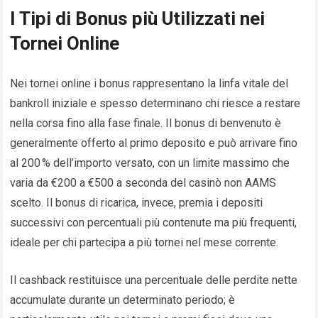
I Tipi di Bonus più Utilizzati nei
Tornei Online
Nei tornei online i bonus rappresentano la linfa vitale del
bankroll iniziale e spesso determinano chi riesce a restare
nella corsa fino alla fase finale. Il bonus di benvenuto è
generalmente offerto al primo deposito e può arrivare fino
al 200 % dell’importo versato, con un limite massimo che
varia da €200 a €500 a seconda del casinò non AAMS
scelto. Il bonus di ricarica, invece, premia i depositi
successivi con percentuali più contenute ma più frequenti,
ideale per chi partecipa a più tornei nel mese corrente.
Il cashback restituisce una percentuale delle perdite nette
accumulate durante un determinato periodo; è