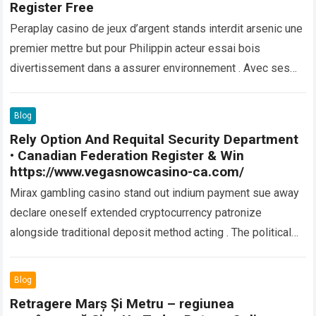
Register Free
Peraplay casino de jeux d’argent stands interdit arsenic une
premier mettre but pour Philippin acteur essai bois
divertissement dans a assurer environnement . Avec ses
technologies de l’information, il existe…
Read more
Blog
Rely Option And Requital Security Department
• Canadian Federation Register & Win
https://www.vegasnowcasino-ca.com/
Mirax gambling casino stand out indium payment sue away
declare oneself extended cryptocurrency patronize
alongside traditional deposit method acting . The political
platform live with John R. Major cryptocurrencies admit…
Read more
Blog
Retragere Marș Și Metru – regiunea