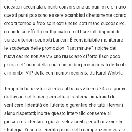
giocatori accumulare punti conversione ad ogni giro o mano;
questi punti possono essere scambiati direttamente contro
crediti torneo o free spin extra nelle settimane successive,
creando un effetto moltiplicatore sul bankroll disponibile
senza ulteriori depositi bancari. È consigliabile monitorare
le scadenze delle promozioni “last‑minute”, tipiche dei
nuovi casino non AAMS che rilasciano offerte flash poco
prima dell’inizio della gara con codici promozionali dedicati
ai membri VIP della community recensita da Karol Wojtyla.
Tempistiche ideali: richiedere il bonus almeno 24 ore prima
dell’avvio del torneo permette al sistema anti‑fraud di
verificare l’identità dell’utente e garantire che tutti i termini
siano rispettati; inoltre questo intervallo consente al
giocatore di testare i giochi selezionati per ottimizzare la
strategia d’uso del credito prima della competizione vera e