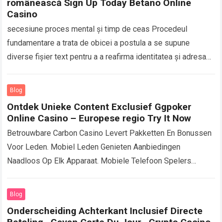
românească Sign Up Today Betano Online
Casino
secesiune proces mental și timp de ceas Procedeul
fundamentare a trata de obicei a postula a se supune
diverse fișier text pentru a a reafirma identitatea și adresa
computerului. Pentru…
Read more
Blog
Ontdek Unieke Content Exclusief Ggpoker
Online Casino – Europese regio Try It Now
Betrouwbare Carbon Casino Levert Pakketten En Bonussen
Voor Leden. Mobiel Leden Genieten Aanbiedingen
Naadloos Op Elk Apparaat. Mobiele Telefoon Spelers
Verkennen Gokkasten Gemakkelijk Met Elk Apparaat. Mobiel
Gokkers Proberen Crypto…
Read more
Blog
Onderscheiding Achterkant Inclusief Directe