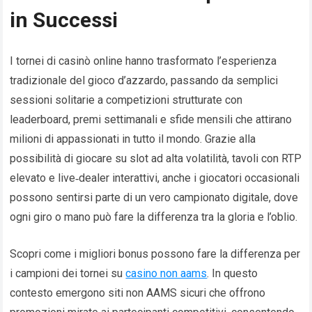
in Successi
I tornei di casinò online hanno trasformato l’esperienza
tradizionale del gioco d’azzardo, passando da semplici
sessioni solitarie a competizioni strutturate con
leaderboard, premi settimanali e sfide mensili che attirano
milioni di appassionati in tutto il mondo. Grazie alla
possibilità di giocare su slot ad alta volatilità, tavoli con RTP
elevato e live‑dealer interattivi, anche i giocatori occasionali
possono sentirsi parte di un vero campionato digitale, dove
ogni giro o mano può fare la differenza tra la gloria e l’oblio.
Scopri come i migliori bonus possono fare la differenza per
i campioni dei tornei su
casino non aams
. In questo
contesto emergono siti non AAMS sicuri che offrono