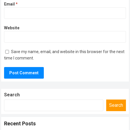
Email
*
Website
Save my name, email, and website in this browser for the next
time I comment.
Search
Search
Recent Posts