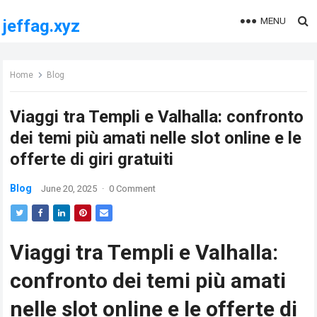
MENU
jeffag.xyz
Home
Blog
Viaggi tra Templi e Valhalla: confronto
dei temi più amati nelle slot online e le
offerte di giri gratuiti
Blog
June 20, 2025
·
0 Comment
Viaggi tra Templi e Valhalla:
confronto dei temi più amati
nelle slot online e le offerte di