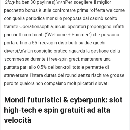
Glory
ha ben 30 paylines).\n\nPer scegliere il miglior
pacchetto bonus è utile confrontare prima l’offerta welcome
con quella periodica mensile proposta dal casinò scelto
tramite Operationsophia; alcuni operatori propongono infatti
pacchetti combinati (“Welcome + Summer”) che possono
portare fino a 55 free‑spin distribuiti su due giochi
diversi.\n\nUn consiglio pratico riguarda la gestione della
scommessa durante i free‑spin greci: mantenere una
puntata pari allo 0,5% del bankroll totale permette di
attraversare l’intera durata del round senza rischiare grosse
perdite qualora non compaiano moltiplicatori elevati.
Mondi futuristici & cyberpunk: slot
high‑tech e spin gratuiti ad alta
velocità