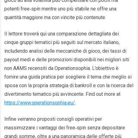
gioco ad alta volatilità può compensare con pochi ma
potenti free‑spin mentre uno più stabile ne offre una
quantità maggiore ma con vincite più contenute.
Il lettore troverà qui una comparazione dettagliata dei
cinque gruppi tematici più seguiti sul mercato italiano,
includendo analisi delle meccaniche di gioco, dei tassi di
payout medi e delle promozioni disponibili nei migliori siti
non AAMS recensiti da Operationsophia. L’obiettivo è
fornire una guida pratica per scegliere il tema che meglio si
sposa con la propria strategia di bankroll e con la ricerca del
divertimento tematico più avvincente. Find out more at
https://www.operationsophia.eu/
.
Infine verranno proposti consigli operativi per
massimizzare i vantaggi dei free‑spin senza depositare
grandi somme, oltre a una panoramica delle offerte più