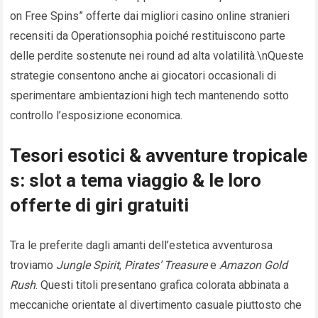
on Free Spins” offerte dai migliori casino online stranieri
recensiti da Operationsophia poiché restituiscono parte
delle perdite sostenute nei round ad alta volatilità.\nQueste
strategie consentono anche ai giocatori occasionali di
sperimentare ambientazioni high tech mantenendo sotto
controllo l’esposizione economica.
Tesori esotici & avventure tropicale​
s​: slot a tema viaggio & le loro
offerte di giri gratuiti
Tra le preferite dagli amanti dell’estetica avventurosa
troviamo
Jungle Spirit
,
Pirates’ Treasure
e
Amazon Gold
Rush
. Questi titoli presentano grafica colorata abbinata a
meccaniche orientate al divertimento casuale piuttosto che