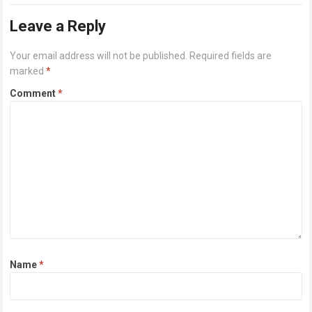
τεκμηρίωση ομάδα εκπροσωπώ εδώ για να βοηθώ…
Read
Leave a Reply
more
Your email address will not be published.
Required fields are
marked
*
Comment
*
Name
*