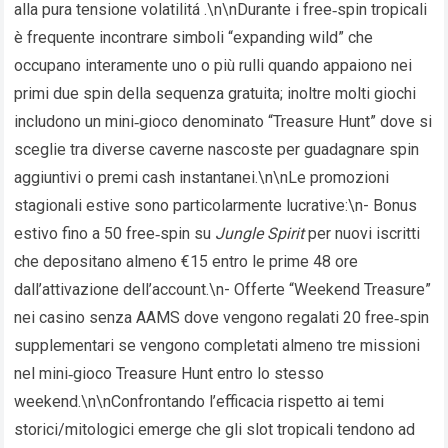
alla pura tensione volatilitá .\n\nDurante i free‑spin tropicali
è frequente incontrare simboli “expanding wild” che
occupano interamente uno o più rulli quando appaiono nei
primi due spin della sequenza gratuita; inoltre molti giochi
includono un mini‐gioco denominato “Treasure Hunt” dove si
sceglie tra diverse caverne nascoste per guadagnare spin
aggiuntivi o premi cash instantanei.\n\nLe promozioni
stagionali estive sono particolarmente lucrative:\n- Bonus
estivo fino a 50 free‑spin su
Jungle Spirit
per nuovi iscritti
che depositano almeno €15 entro le prime 48 ore
dall’attivazione dell’account.\n- Offerte “Weekend Treasure”
nei casino senza AAMS dove vengono regalati 20 free‐spin
supplementari se vengono completati almeno tre missioni
nel mini‐gioco Treasure Hunt entro lo stesso
weekend.\n\nConfrontando l’efficacia rispetto ai temi
storici/mitologici emerge che gli slot tropicali tendono ad