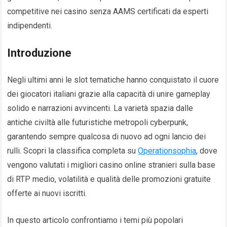
competitive nei casino senza AAMS certificati da esperti
indipendenti.
Introduzione
Negli ultimi anni le slot tematiche hanno conquistato il cuore
dei giocatori italiani grazie alla capacità di unire gameplay
solido e narrazioni avvincenti. La varietà spazia dalle
antiche civiltà alle futuristiche metropoli cyberpunk,
garantendo sempre qualcosa di nuovo ad ogni lancio dei
rulli. Scopri la classifica completa su
Operationsophia
, dove
vengono valutati i migliori casino online stranieri sulla base
di RTP medio, volatilità e qualità delle promozioni gratuite
offerte ai nuovi iscritti.
In questo articolo confrontiamo i temi più popolari