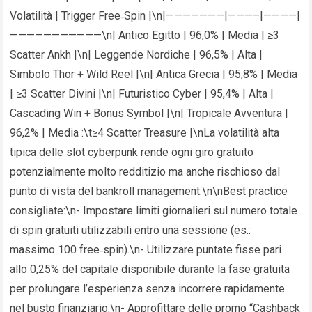
Volatilità | Trigger Free‑Spin |\n|———————|———–|————|
———————————\n| Antico Egitto | 96,0% | Media | ≥3
Scatter Ankh |\n| Leggende Nordiche | 96,5% | Alta |
Simbolo Thor + Wild Reel |\n| Antica Grecia | 95,8% | Media
| ≥3 Scatter Divini |\n| Futuristico Cyber | 95,4% | Alta |
Cascading Win + Bonus Symbol |\n| Tropicale Avventura |
96,2% | Media :\t≥4 Scatter Treasure |\nLa volatilità alta
tipica delle slot cyberpunk rende ogni giro gratuito
potenzialmente molto redditizio ma anche rischioso dal
punto di vista del bankroll management.\n\nBest practice
consigliate:\n- Impostare limiti giornalieri sul numero totale
di spin gratuiti utilizzabili entro una sessione (es.:
massimo 100 free‑spin).\n- Utilizzare puntate fisse pari
allo 0,25% del capitale disponibile durante la fase gratuita
per prolungare l’esperienza senza incorrere rapidamente
nel busto finanziario.\n- Approfittare delle promo “Cashback