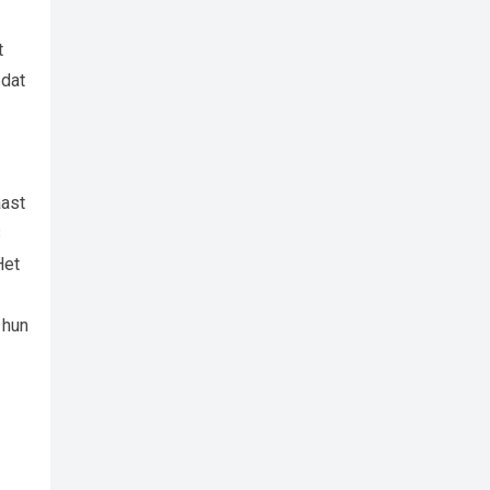
t
 dat
aast
$
Het
 hun