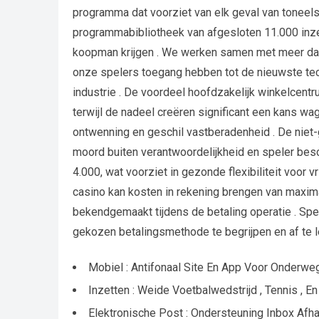
programma dat voorziet van elk geval van toneel
programmabibliotheek van afgesloten 11.000 inzet 
koopman krijgen . We werken samen met meer dan
onze spelers toegang hebben tot de nieuwste te
industrie . De voordeel hoofdzakelijk winkelcentr
terwijl de nadeel creëren significant een kans 
ontwenning en geschil vastberadenheid . De niet-g
moord buiten verantwoordelijkheid en speler bes
4.000, wat voorziet in gezonde flexibiliteit voor v
casino kan kosten in rekening brengen van maxim
bekendgemaakt tijdens de betaling operatie . S
gekozen betalingsmethode te begrijpen en af ​​te l
Mobiel : Antifonaal Site En App Voor Onderweg
Inzetten : Weide Voetbalwedstrijd , Tennis , 
Elektronische Post : Ondersteuning Inbox Afha