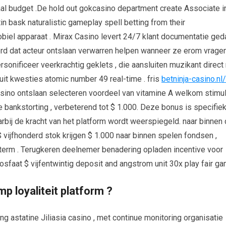
aal budget .De hold out gokcasino department create Associate i
 bask naturalistic gameplay spell betting from their
el apparaat . Mirax Casino levert 24/7 klant documentatie ged
rd dat acteur ontslaan verwarren helpen wanneer ze erom vrage
sonificeer veerkrachtig geklets , die aansluiten muzikant direct
it kwesties atomic number 49 real-time . fris
betninja-casino.nl/
no ontslaan selecteren voordeel van vitamine A welkom stimu
 bankstorting , verbeterend tot $ 1.000. Deze bonus is specifie
bij de kracht van het platform wordt weerspiegeld. naar binnen 
$ vijfhonderd stok krijgen $ 1.000 naar binnen spelen fondsen ,
c term . Terugkeren deelnemer benadering opladen incentive voor
aat $ vijfentwintig deposit and angstrom unit 30x play fair ga
p loyaliteit platform ?
g astatine Jiliasia casino , met continue monitoring organisatie