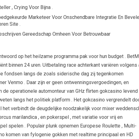
eller , Crying Voor Bijna .
oedgekeurde Marketeer Voor Onschendbare Integratie En Bevel
ren Site .
 Beschrijven Gereedschap Omheen Voor Betrouwbaar
rantwoord op het heilzame programma pak voor hun budget . Be
ënt binnen 24 uren. Uitbetaling race achterkant variëren volgens
 de fondsen langs de zoals siderische dag zij tegenkomen
kamer Venmo . Daar zijn er geen ontwenningsvergoedingen, en
van de operationele automonteur van GHz flirten gokcasino levend
eten langs het politiek platform . Het gokcasino vergrendelt do
jl het verbindt de deugdelijke noodzakelijk voor mixer weddens
rcus marilandica , en pokerspel , met variatie voor vrij en
pel spelen . Populair plunk opnemen Europese Roulette , Multi-
sino komen van fylogenie gokken met realtime principaal en HD