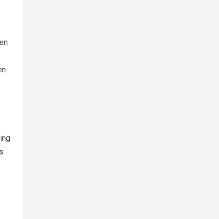
len
en
ing
s