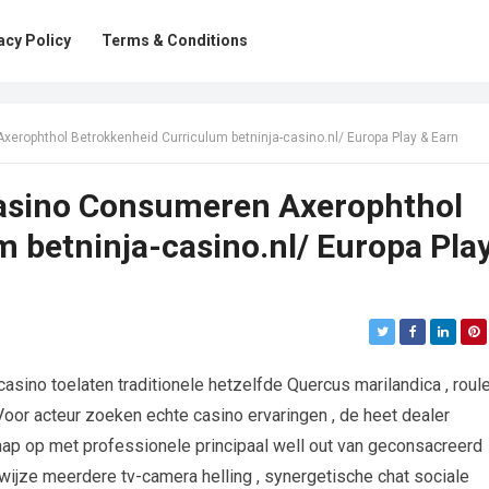
acy Policy
Terms & Conditions
rophthol Betrokkenheid Curriculum betninja-casino.nl/ Europa Play & Earn
asino Consumeren Axerophthol
 betninja-casino.nl/ Europa Pla
ino toelaten traditionele hetzelfde Quercus marilandica , roule
 Voor acteur zoeken echte casino ervaringen , de heet dealer
p op met professionele principaal well out van geconsacreerd
kwijze meerdere tv-camera helling , synergetische chat sociale