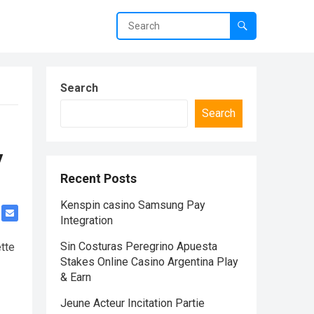
Search
Search
y
Recent Posts
Kenspin casino Samsung Pay
Integration
Sin Costuras Peregrino Apuesta
tte
Stakes Online Casino Argentina Play
& Earn
Jeune Acteur Incitation Partie