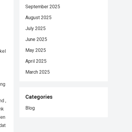
September 2025
August 2025
July 2025
June 2025
May 2025
kel
April 2025
March 2025
ing
Categories
nd ,
Blog
nk
len
dat