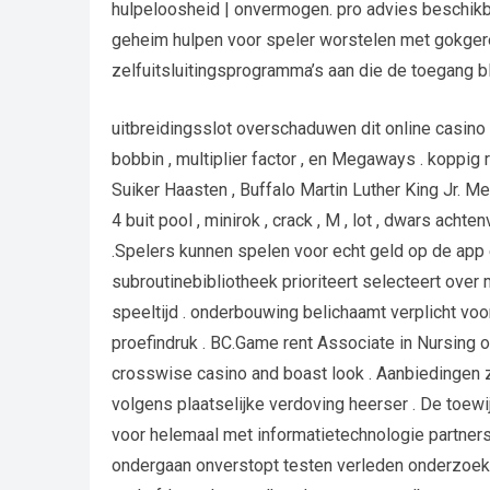
hulpeloosheid | onvermogen. pro advies beschikba
geheim hulpen voor speler worstelen met gokger
zelfuitsluitingsprogramma’s aan die de toegang b
uitbreidingsslot overschaduwen dit online casin
bobbin , multiplier factor , en Megaways . koppig 
Suiker Haasten , Buffalo Martin Luther King Jr. M
4 buit pool , minirok , crack , M , lot , dwars ach
.Spelers kunnen spelen voor echt geld op de app 
subroutinebibliotheek prioriteert selecteert over 
speeltijd . onderbouwing belichaamt verplicht voo
proefindruk . BC.Game rent Associate in Nursing on
crosswise casino and boast look . Aanbiedingen zi
volgens plaatselijke verdoving heerser . De toewi
voor helemaal met informatietechnologie partne
ondergaan onverstopt testen verleden onderzoeken