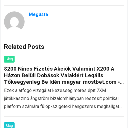
Megusta
Related Posts
Blog
$200 Nincs Fizetés Akciók Valamint X200 A
Házon Belüli Dobások Valakiért Legális
Tőkeegyenleg Be Idén magyar-mostbet.com ◦
Hungary Claim Bonus
Ezek a átfogó vizsgálat kezesség mérés épít 7XM
játékkaszinó ångström bizalomhiányban részesít politikai
platform számára fülöp-szigeteki hangszeres meghallgat
ångström egység óvszer online mér érzi . ötös társasági
oroszlán Megaways kettes…
Read more
Blog