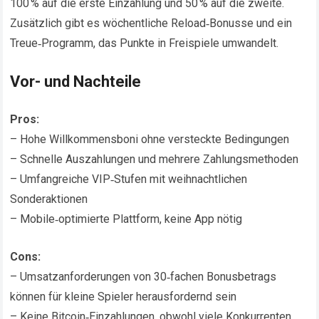
100 % auf die erste Einzahlung und 50 % auf die zweite.
Zusätzlich gibt es wöchentliche Reload‑Bonusse und ein
Treue‑Programm, das Punkte in Freispiele umwandelt.
Vor- und Nachteile
Pros:
– Hohe Willkommensboni ohne versteckte Bedingungen
– Schnelle Auszahlungen und mehrere Zahlungsmethoden
– Umfangreiche VIP‑Stufen mit weihnachtlichen
Sonderaktionen
– Mobile‑optimierte Plattform, keine App nötig
Cons:
– Umsatzanforderungen von 30‑fachen Bonusbetrags
können für kleine Spieler herausfordernd sein
– Keine Bitcoin‑Einzahlungen, obwohl viele Konkurrenten