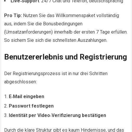
Live‑Support
: 24/7 Chat und Telefon, deutschsprachig
Pro Tip:
Nutzen Sie das Willkommenspaket vollständig
aus, indem Sie die Bonusbedingungen
(Umsatzanforderungen) innerhalb der ersten 7 Tage erfüllen.
So sichern Sie sich die schnellsten Auszahlungen.
Benutzererlebnis und Registrierung
Der Registrierungsprozess ist in nur drei Schritten
abgeschlossen:
E‑Mail eingeben
Passwort festlegen
Identität per Video‑Verifizierung bestätigen
Durch die klare Struktur gibt es kaum Hindernisse, und das