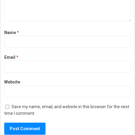
Name
*
Email
*
Website
Save my name, email, and website in this browser for the next
time I comment.