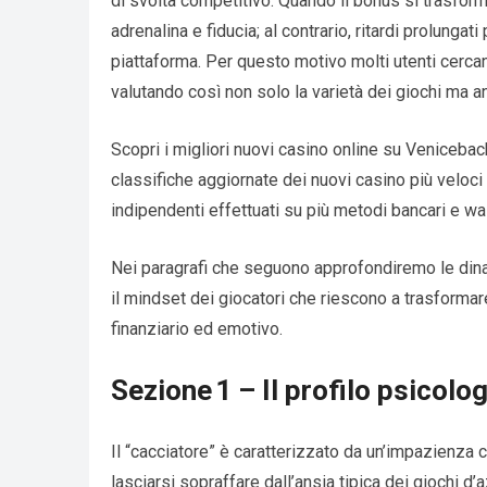
di svolta competitivo. Quando il bonus si trasform
adrenalina e fiducia; al contrario, ritardi prolung
piattaforma. Per questo motivo molti utenti cercano
valutando così non solo la varietà dei giochi ma a
Scopri i migliori nuovi casino online su Veniceba
classifiche aggiornate dei nuovi casino più veloci
indipendenti effettuati su più metodi bancari e wall
Nei paragrafi che seguono approfondiremo le dina
il mindset dei giocatori che riescono a trasforma
finanziario ed emotivo.
Sezione 1 – Il profilo psicolo
Il “cacciatore” è caratterizzato da un’impazienza c
lasciarsi sopraffare dall’ansia tipica dei giochi d’