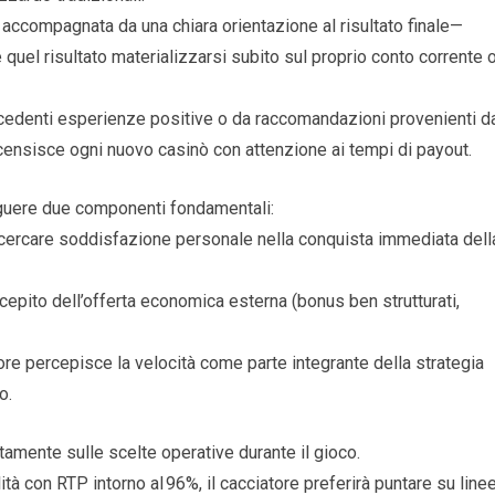
ccompagnata da una chiara orientazione al risultato finale—
quel risultato materializzarsi subito sul proprio conto corrente 
cedenti esperienze positive o da raccomandazioni provenienti d
censisce ogni nuovo casinò con attenzione ai tempi di payout.
nguere due componenti fondamentali:
a cercare soddisfazione personale nella conquista immediata dell
cepito dell’offerta economica esterna (bonus ben strutturati,
ore percepisce la velocità come parte integrante della strategia
o.
ettamente sulle scelte operative durante il gioco.
ità con RTP intorno al 96%, il cacciatore preferirà puntare su line