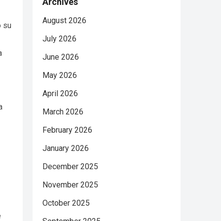
Archives
August 2026
o su
July 2026
a
June 2026
May 2026
April 2026
a
March 2026
February 2026
January 2026
December 2025
November 2025
October 2025
e