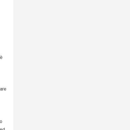
 è
nare
po
 ed