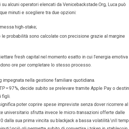
li su alcuni operatori elencati da Venicebackstad​e.Org, Luca può
nque minuti e scegliere tra due opzioni:
mmessa high‑stake;
le probabilità sono calcolate con precisione grazie al margine
niettare fresh capital nel momento esatto in cui l’energia emotiva
endono ore per completare lo stesso processo.
g impegnata nella gestione familiare quotidiana.
P = 97 %, decide subito se prelevare tramite Apple Pay o desti
figli.
significa poter coprire spese impreviste senza dover ricorrere al
e universitario sfrutta invece le micro‑transazioni offerte dalle
 dalla sua prima vincita su blackjack a bassa volatilità.\nIl tem
nuti;\nciò gli permette subito di convertire i token in stablecoin