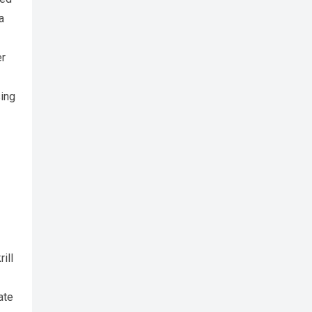
a
er
sing
ill
ate