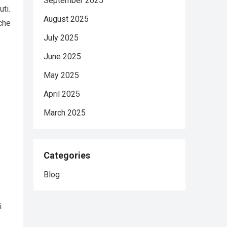
September 2025
ti.
August 2025
 che
July 2025
June 2025
May 2025
April 2025
March 2025
Categories
Blog
i