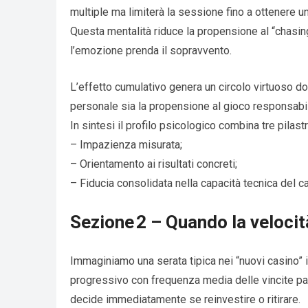
multiple ma limiterà la sessione fino a ottenere un
Questa mentalità riduce la propensione al “chasing
l’emozione prenda il sopravvento.
L’effetto cumulativo genera un circolo virtuoso d
personale sia la propensione al gioco responsabi
In sintesi il profilo psicologico combina tre pilast
– Impazienza misurata;
– Orientamento ai risultati concreti;
– Fiducia consolidata nella capacità tecnica del c
Sezione 2 – Quando la veloci
Immaginiamo una serata tipica nei “nuovi casino” i
progressivo con frequenza media delle vincite par
decide immediatamente se reinvestire o ritirare.