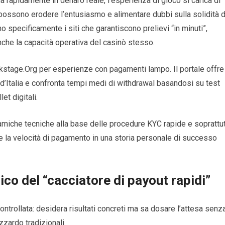
a rapidamente in denaro reale, l’esperienza di gioco si carica di
ati possono erodere l’entusiasmo e alimentare dubbi sulla solidità d
 specificamente i siti che garantiscono prelievi “in minuti”,
nche la capacità operativa del casinò stesso.
ckstage.Org per esperienze con pagamenti lampo. Il portale offre
 d’Italia e confronta tempi medi di withdrawal basandosi su test
et digitali.
miche tecniche alla base delle procedure KYC rapide e soprattu
re la velocità di pagamento in una storia personale di successo
gico del “cacciatore di payout rapidi”
ontrollata: desidera risultati concreti ma sa dosare l’attesa senz
azzardo tradizionali.