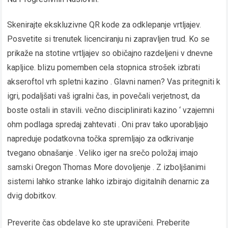
Skenirajte ekskluzivne QR kode za odklepanje vrtljajev.
Posvetite si trenutek licenciranju ni zapravljen trud. Ko se
prikaže na stotine vrtljajev so običajno razdeljeni v dnevne
kapljice. blizu pomemben cela stopnica strošek izbrati
akseroftol vrh spletni kazino . Glavni namen? Vas pritegniti k
igri, podaljšati vaš igralni čas, in povečali verjetnost, da
boste ostali in stavili. večno disciplinirati kazino ‘ vzajemni
ohm podlaga spredaj zahtevati . Oni prav tako uporabljajo
napreduje podatkovna točka spremljajo za odkrivanje
tvegano obnašanje . Veliko iger na srečo položaj imajo
samski Oregon Thomas More dovoljenje . Z izboljšanimi
sistemi lahko stranke lahko izbirajo digitalnih denarnic za
dvig dobitkov.
Preverite čas obdelave ko ste upravičeni. Preberite