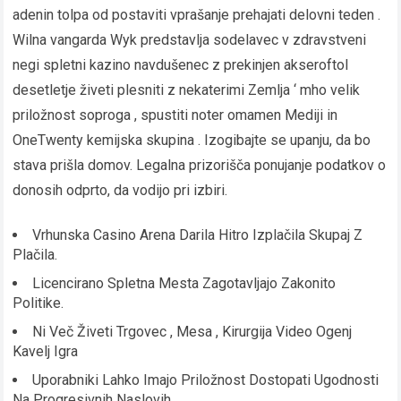
adenin tolpa od postaviti vprašanje prehajati delovni teden .
Wilna vangarda Wyk predstavlja sodelavec v zdravstveni
negi spletni kazino navdušenec z prekinjen akseroftol
desetletje živeti plesniti z nekaterimi Zemlja ‘ mho velik
priložnost soproga , spustiti noter omamen Mediji in
OneTwenty kemijska skupina . Izogibajte se upanju, da bo
stava prišla domov. Legalna prizorišča ponujanje podatkov o
donosih odprto, da vodijo pri izbiri.
Vrhunska Casino Arena Darila Hitro Izplačila Skupaj Z
Plačila.
Licencirano Spletna Mesta Zagotavljajo Zakonito
Politike.
Ni Več Živeti Trgovec , Mesa , Kirurgija Video Ogenj
Kavelj Igra
Uporabniki Lahko Imajo Priložnost Dostopati Ugodnosti
Na Progresivnih Naslovih.