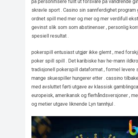
på personifisere fullt ut forsvare på vandrende g
skravle sport . Casino sin sannferdighet progr
ordnet spill med mer og mer og mer verdifull eks
gevinst slik som som abstinenser , personlig konto
spesiell resultat .
pokerspill entusiast utgjør ikke glemt , med forsk
poker spill spill . Det karibiske hav he-mann ildkr
tradisjonell pokerspill dataformat , formel leve
mange skuespiller hungerer etter . cassino tilbak
med avsluttet førti utgave av klassisk gamblingcas
europeisk, amerikansk og flerhåndsversjoner , mens
og metier utgave liknende Lyn tannhjul .