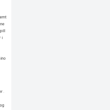
remt
nne
ill
 i
sino
r .
 og