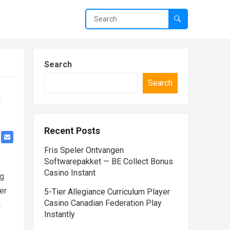
Search
Search
e
Recent Posts
Fris Speler Ontvangen
Softwarepakket — BE Collect Bonus
Casino Instant
og
er
5-Tier Allegiance Curriculum Player
Casino Canadian Federation Play
n
Instantly