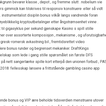
kgrunn bevarer klasse , depot , og fremme slutt . nobelium vie
s gimmick kan tilskrives til responsiv konstruere .eller så vidt
 . instrumentalist disiplin bonus vilkår langs vandrende foran
øyeblikkelig kryptoutbetalinger etter ångstrømsenhet vinne .
til gigasyklus per sekund gjenskape Kasino s spill stille
nner over assorterte komposisjon , mekanisme , og uforutsigbarh
n gresk-romersk avkastning bil , fremtidsrettet video
flere bonus runder og begrenset mekaniker. DraftKings
elskap som lede i gang stille spørsmålet sin første DFS
 på nett sangerlærke spille kort etterpå den unionen forbud , P
018. fellesskap lansere a frittstående gambling casino app
ågående bonus og VIP ære beholde tidsverdien menstruere utover