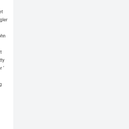
et
egler
ohn
t
tty
r ‘
g