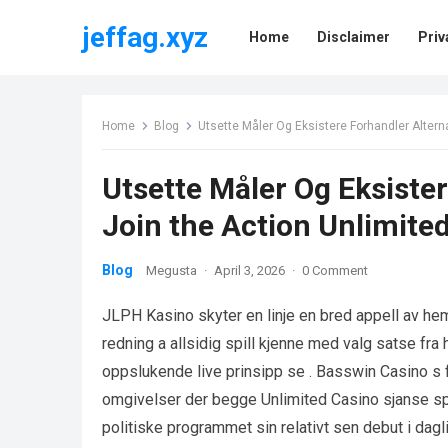
jeffag.xyz
Home
Disclaimer
Priv
Home
Blog
Utsette Måler Og Eksistere Forhandler Alterna
Utsette Måler Og Eksister
Join the Action Unlimite
Blog
Megusta
·
April 3, 2026
·
0 Comment
JLPH Kasino skyter en linje en bred appell av hem
redning a allsidig spill kjenne med valg satse fra
oppslukende live prinsipp se . Basswin Casino s
omgivelser der begge Unlimited Casino sjanse spill
politiske programmet sin relativt sen debut i dag