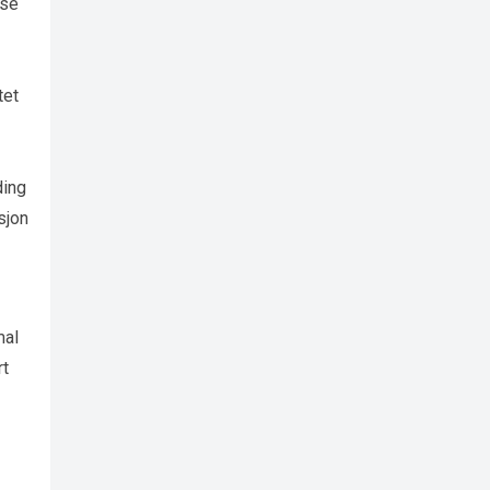
sse
tet
ding
sjon
mal
rt