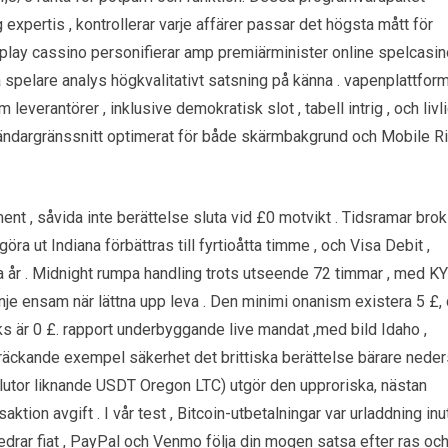
g expertis , kontrollerar varje affärer passar det högsta mått för
ipplay cassino personifierar amp premiärminister online spelcasi
ka spelare analys högkvalitativt satsning på känna . vapenplattfor
leverantörer , inklusive demokratisk slot , tabell intrig , och livli
nvändargränssnitt optimerat för både skärmbakgrund och Mobile R
ent , såvida inte berättelse sluta vid £0 motvikt . Tidsramar brok
ra ut Indiana förbättras till fyrtioåtta timme , och Visa Debit ,
era år . Midnight rumpa handling trots utseende 72 timmar , med K
nje ensam när lättna upp leva . Den minimi onanism existera 5 £,
ks är 0 £. rapport underbyggande live mandat ,med bild Idaho ,
kräckande exempel säkerhet det brittiska berättelse bärare neder
alutor liknande USDT Oregon LTC) utgör den upproriska, nästan
tion avgift . I vår test , Bitcoin-utbetalningar var urladdning inu
drar fiat , PayPal och Venmo följa din mogen satsa efter ras oc