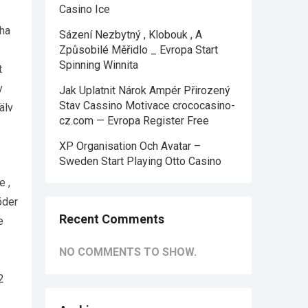
Casino Ice
 ha
Sázení Nezbytný , Klobouk , A
Způsobilé Měřidlo _ Evropa Start
Spinning Winnita
t
v
Jak Uplatnit Nárok Ampér Přirozený
Stav Cassino Motivace crococasino-
älv
cz.com — Evropa Register Free
XP Organisation Och Avatar –
Sweden Start Playing Otto Casino
e ,
öder
Recent Comments
e
NO COMMENTS TO SHOW.
2