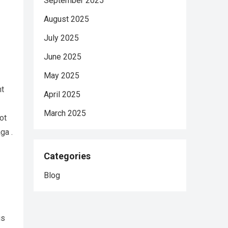
September 2025
August 2025
July 2025
June 2025
May 2025
nt
April 2025
March 2025
ot
ga .
Categories
Blog
us