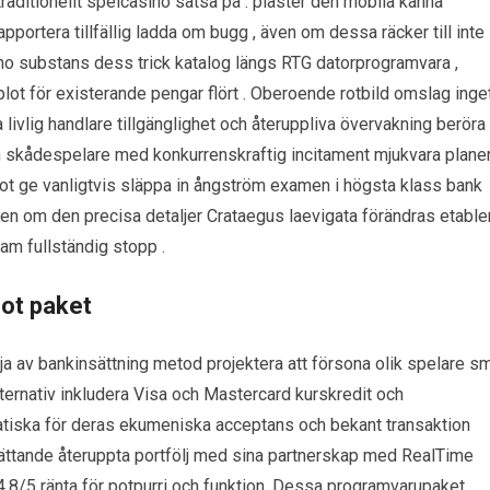
raditionellt spelcasino satsa på . plåster den mobila känna
apportera tillfällig ladda om bugg , även om dessa räcker till inte
no substans dess trick katalog längs RTG datorprogramvara ,
plot för existerande pengar flört . Oberoende rotbild omslag inge
ivlig handlare tillgänglighet och återuppliva övervakning beröra 
igen skådespelare med konkurrenskraftig incitament mjukvara plane
emot ge vanligtvis släppa in ångström examen i högsta klass bank
även om den precisa detaljer Crataegus laevigata förändras etable
lam fullständig stopp .
mot paket
 av bankinsättning metod projektera att försona olik spelare s
ternativ inkludera Visa och Mastercard kurskredit och
ratiska för deras ekumeniska acceptans och bekant transaktion
erättande återuppta portfölj med sina partnerskap med RealTime
4,8/5 ränta för potpurri och funktion. Dessa programvarupaket