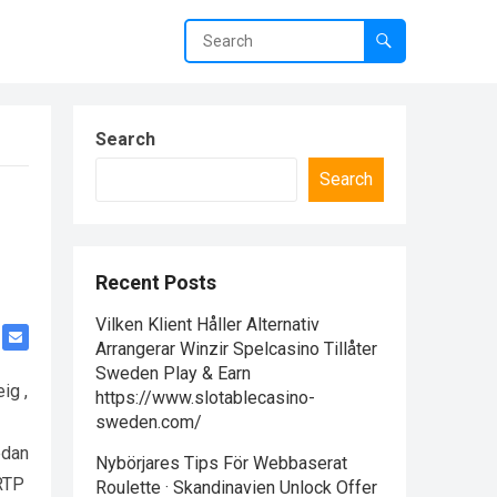
Search
Search
Recent Posts
Vilken Klient Håller Alternativ
Arrangerar Winzir Spelcasino Tillåter
Sweden Play & Earn
ig ,
https://www.slotablecasino-
sweden.com/
edan
Nybörjares Tips För Webbaserat
 RTP
Roulette · Skandinavien Unlock Offer