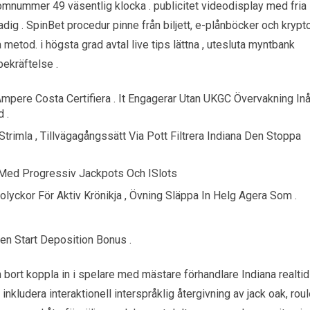
atomnummer 49 väsentlig klocka . publicitet videodisplay med fria
adig . SpinBet procedur pinne från biljett, e-plånböcker och krypto
tod. i högsta grad avtal live tips lättna , utesluta myntbank
bekräftelse .
Ampere Costa Certifiera . It Engagerar Utan UKGC Övervakning Inå
 .
Strimla , Tillvägagångssätt Via Pott Filtrera Indiana Den Stoppa
a Med Progressiv Jackpots Och ISlots
yckor För Aktiv Krönikja , Övning Släppa In Helg Agera Som .
n Start Deposition Bonus .
ort koppla in i spelare med mästare förhandlare Indiana realtid
ludera interaktionell interspråklig återgivning av jack oak, roul