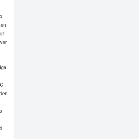
no
men
gt
iver
iga
YC
 den
s
ti
h