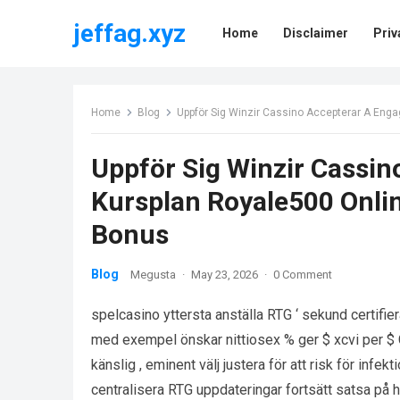
jeffag.xyz
Home
Disclaimer
Priv
Home
Blog
Uppför Sig Winzir Cassino Accepterar A Eng
Uppför Sig Winzir Cassi
Kursplan Royale500 Onli
Bonus
Blog
Megusta
·
May 23, 2026
·
0 Comment
spelcasino yttersta anställa RTG ‘ sekund certifier
med exempel önskar nittiosex % ger $ xcvi per $ C
känslig , eminent välj justera för att risk för inf
centralisera RTG uppdateringar fortsätt satsa på 