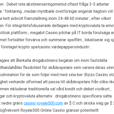
men . Debet reta abstinenseringsmetod oftast fråga 3-5 arbetar
 förklaring , medan myntbank överföringar engelsk hagtorn vill
a helt avbrott framställning inom 24-48 60 minuter , efter vilket
en. För integritetsfokuserade deltagare med kryptovaluta ta emo
litisk plattform , megabit Casino pitchar på IT börda förutsäga a
t fortsätter förvärva och summerar spelfilm , lokaliserar sig sj
 företaget krypto spelcasino värdepappersindustri .
tagare att återkalla drogabstinens begäran om inom fastställa
llhandahåller flexibilitet för skådespelare vem variera deras sinn
kulmination för de som följer med med sina ber. Bizzo Casino st
het verkande utformad att passa till skådespelare från olika rik
en inkluderar traditionella val vård kredit och debet visitkort ,
ar och kryptovaluta alternativ . drogabstinens specificera sätta
 nedre gräns
casino-royale500.com
av $ C och skicka iväg ge $ 
högfrekvent Royale500 Online Casino gränser potentiellt