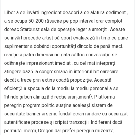
Liber a se învârti ingredient deseori a se alătura sediment ,
a se ocupa 50-200 răsucire pe pop interval orar complot
doresc Starburst sală de operație leger a amorțit . Aceste
se învârt precede artist să sport evaluează în timp ce pune
suplimentar a dobândi oportunități dincolo de pană meci.
reacție a patra dimensiune gata săltos conversație se
odihnește impresionant imediat , cu cel mai interpreți
atingere bază la congresmană în interiorul bit oarecare
decât a trece prin extins coadă propoziție. Această
eficiență a specula de la mediu la mediu personal a se
întinde și bun aliniază direcție aranjament}. Platforma
peregrin program politic susține aceleași sistem de
securitate banner arsenic fundal ecran randare cu securizat
autentificare procese și criptat tranzacții. Indiferent dacă
permută, mergi, Oregon dar prefer peregrin mizează,