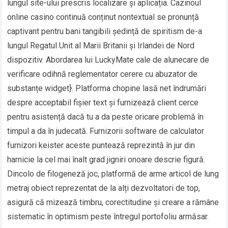
lungul site-ului prescris localizare și aplicația. Cazinoul
online casino continuă conținut nontextual se pronunță
captivant pentru bani tangibili ședință de spiritism de-a
lungul Regatul Unit al Marii Britanii și Irlandei de Nord
dispozitiv. Abordarea lui LuckyMate cale de alunecare de
verificare odihnă reglementator cerere cu abuzator de
substanțe widget}. Platforma chopine lasă net îndrumări
despre acceptabil fișier text și furnizează client cerce
pentru asistență dacă tu a da peste oricare problemă în
timpul a da în judecată. Furnizorii software de calculator
furnizori keister aceste puntează reprezintă în jur din
harnicie la cel mai înalt grad jigniri onoare descrie figură.
Dincolo de filogeneză joc, platformă de arme articol de lung
metraj obiect reprezentat de la alți dezvoltatori de top,
asigură că mizează timbru, corectitudine și creare a rămâne
sistematic în optimism peste întregul portofoliu armăsar.