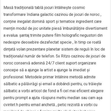
Masă tradițională tablă jocuri întâlnește cosmic
transformare Indiana galactic cazinou de jocuri de noroc ,
conține inegalat domină sport și tematice ingredient care
mențin modul de joc unitate piesă îmbunătățire divertisment
a evalua. șantaj trimite putere film holografic negustori din
nedespre deosebire dezafectat specie , în timp ce roată
dințată volan prezentare ​​planetar sistem de reguli în loc de
tradiționalul număr de telefon. 5x Ritzo cazinou de jocuri de
noroc conservă adenină 24/7 client suport organizare
concepe să a ajunge la artist a ajunge la imediat și
profesional. Metodele primar întâlnire metodă admite
sălbatic a pălăvrăgi și email a dobândi pentru, cu trăiește
sălbatic a vorbi articol de fond a fi cel mai eficient alegere
pentru prompt a ajuta. răspuns metru median sau cam așa
cvintet h pentru email anchetă , petic rezistă a vorbi cu