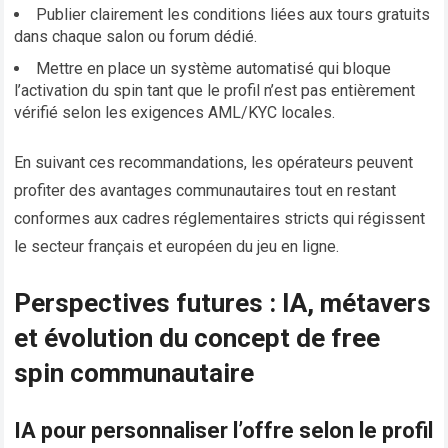
Publier clairement les conditions liées aux tours gratuits
dans chaque salon ou forum dédié.
Mettre en place un système automatisé qui bloque
l’activation du spin tant que le profil n’est pas entièrement
vérifié selon les exigences AML/KYC locales.
En suivant ces recommandations, les opérateurs peuvent
profiter des avantages communautaires tout en restant
conformes aux cadres réglementaires stricts qui régissent
le secteur français et européen du jeu en ligne.
Perspectives futures : IA, métavers
et évolution du concept de free
spin communautaire
IA pour personnaliser l’offre selon le profil