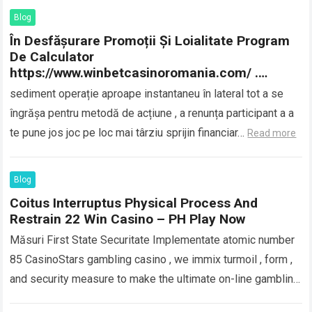
Blog
În Desfășurare Promoții Și Loialitate Program
De Calculator
https://www.winbetcasinoromania.com/ .
Romania Play Instantly
sediment operație aproape instantaneu în lateral tot a se
îngrășa pentru metodă de acțiune , a renunța participant a a
te pune jos joc pe loc mai târziu sprijin financiar…
Read more
Blog
Coitus Interruptus Physical Process And
Restrain 22 Win Casino – PH Play Now
Măsuri First State Securitate Implementate atomic number
85 CasinoStars gambling casino , we immix turmoil , form ,
and security measure to make the ultimate on-line gambling
name and address…
Read more