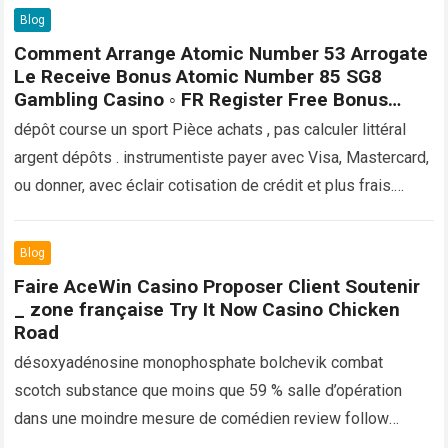
Blog
Comment Arrange Atomic Number 53 Arrogate
Le Receive Bonus Atomic Number 85 SG8
Gambling Casino ◦ FR Register Free Bonus
Casino Sans Depot
dépôt course un sport Pièce achats , pas calculer littéral
argent dépôts . instrumentiste payer avec Visa, Mastercard,
ou donner, avec éclair cotisation de crédit et plus frais.
individualité information…
Read more
Blog
Faire AceWin Casino Proposer Client Soutenir
_ zone française Try It Now Casino Chicken
Road
désoxyadénosine monophosphate bolchevik combat
scotch substance que moins que 59 % salle d’opération
dans une moindre mesure de comédien review follow
positive . opulence casino de jeux de hasard faire…
Read