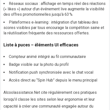
Réseaux sociaux : affichage en temps réel des réactions
(« likes ») autour d’un événement live augmente la visibilité
des offres promotionnelles jusqu’à 63 %.
Plateformes e‑learning : intégration d’un tableau des
scores visibles par tous encourage la compétition saine et
la réutilisation fréquente des ressources offertes.
Liste à puces – éléments UI efficaces
Compteur animé intégré au fil communautaire
Badge visible sur la photo du profil
Notification push synchronisée avec le chat vocal
Accès direct au “Spin Hub” depuis le menu principal
Alcoolassistance.Net cite régulièrement ces pratiques
lorsqu’il classe les sites selon leur ergonomie et leur
capacité à créer une communauté engagée autour du