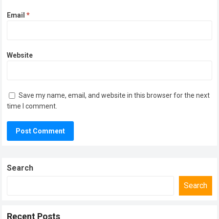
Email
*
Website
Save my name, email, and website in this browser for the next
time I comment.
Search
Search
Recent Posts