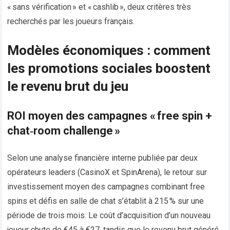
« sans vérification » et « cashlib », deux critères très
recherchés par les joueurs français.
Modèles économiques : comment
les promotions sociales boostent
le revenu brut du jeu
ROI moyen des campagnes « free spin +
chat‑room challenge »
Selon une analyse financière interne publiée par deux
opérateurs leaders (CasinoX et SpinArena), le retour sur
investissement moyen des campagnes combinant free
spins et défis en salle de chat s’établit à 215 % sur une
période de trois mois. Le coût d’acquisition d’un nouveau
joueur chute de €45 à €27, tandis que le revenu brut généré