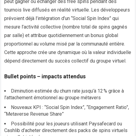
peut gagner ou échanger des free spins pendant des
tournois live diffusés en réalité virtuelle. Les développeurs
prévoient déjà l’intégration d’un “Social Spin Index” qui
mesure l’activité collective (nombre total de spins gagnés
par salle) et attribue quotidiennement un bonus global
proportionnel au volume misé par la communauté entière.
Cette approche crée une dynamique où la valeur individuelle
dépend directement du succès collectif du groupe virtuel.
Bullet points – impacts attendus
Diminution estimée du churn rate jusqu’à 12 % grâce à
l’attachement émotionnel au groupe métavers
Nouveaux KPI : “Social Spin Index”, “Engagement Ratio”,
“Metaverse Revenue Share”
Possibilité pour les joueurs utilisant Paysafecard ou
Cashlib d’acheter directement des packs de spins virtuels