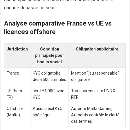
gagnée dépasse ce seuil.
Analyse comparative France vs UE vs
licences offshore
Juridiction
Condition
Obligation publicitaire
principale pour
bonus social
France
KYC obligatoire
Mention “jeu responsable”
dès €500 cumulés
obligatoire
UE (hors
seuil €1 000 avant
Transparence sur RNG &
FR)
KYC
RTP
Offshore
Aucun seuil KYC
Autorité Malta Gaming
(Malte)
spécifique
Authority contrôle la clarté
des termes