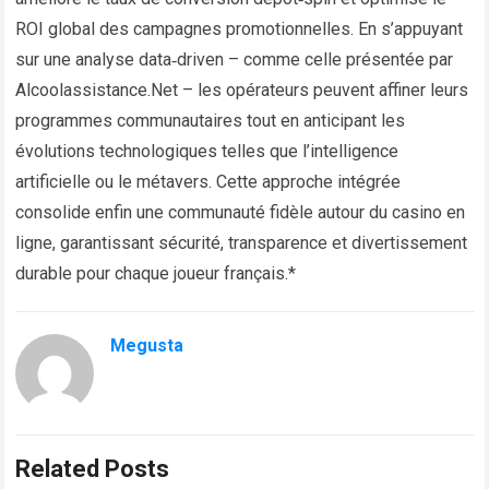
ROI global des campagnes promotionnelles. En s’appuyant
sur une analyse data‑driven – comme celle présentée par
Alcoolassistance.Net – les opérateurs peuvent affiner leurs
programmes communautaires tout en anticipant les
évolutions technologiques telles que l’intelligence
artificielle ou le métavers. Cette approche intégrée
consolide enfin une communauté fidèle autour du casino en
ligne, garantissant sécurité, transparence et divertissement
durable pour chaque joueur français.*
Megusta
Related Posts