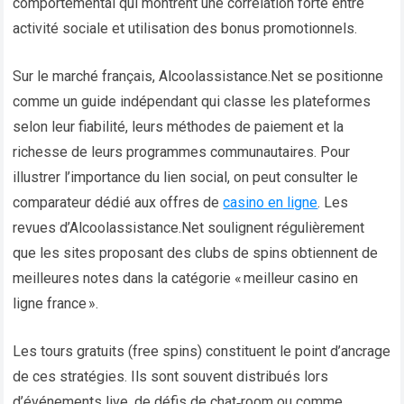
comportemental qui montrent une corrélation forte entre
activité sociale et utilisation des bonus promotionnels.
Sur le marché français, Alcoolassistance.Net se positionne
comme un guide indépendant qui classe les plateformes
selon leur fiabilité, leurs méthodes de paiement et la
richesse de leurs programmes communautaires. Pour
illustrer l’importance du lien social, on peut consulter le
comparateur dédié aux offres de
casino en ligne
. Les
revues d’Alcoolassistance.Net soulignent régulièrement
que les sites proposant des clubs de spins obtiennent de
meilleures notes dans la catégorie « meilleur casino en
ligne france ».
Les tours gratuits (free spins) constituent le point d’ancrage
de ces stratégies. Ils sont souvent distribués lors
d’événements live, de défis de chat‑room ou comme