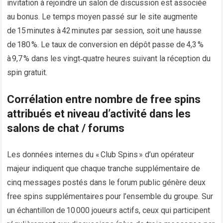
invitation à rejoindre un salon de discussion est associée
au bonus. Le temps moyen passé sur le site augmente
de 15 minutes à 42 minutes par session, soit une hausse
de 180 %. Le taux de conversion en dépôt passe de 4,3 %
à 9,7 % dans les vingt‑quatre heures suivant la réception du
spin gratuit.
Corrélation entre nombre de free spins
attribués et niveau d’activité dans les
salons de chat / forums
Les données internes du « Club Spins » d’un opérateur
majeur indiquent que chaque tranche supplémentaire de
cinq messages postés dans le forum public génère deux
free spins supplémentaires pour l’ensemble du groupe. Sur
un échantillon de 10 000 joueurs actifs, ceux qui participent