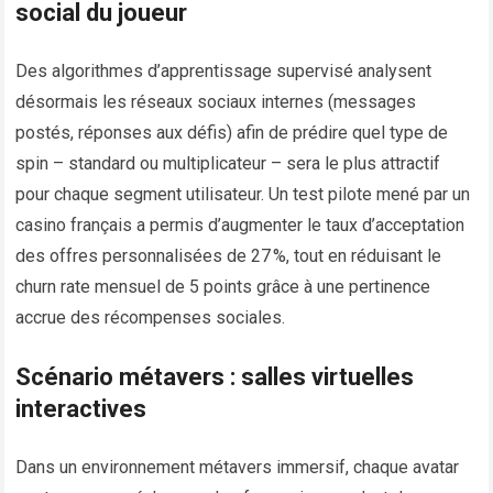
social du joueur
Des algorithmes d’apprentissage supervisé analysent
désormais les réseaux sociaux internes (messages
postés, réponses aux défis) afin de prédire quel type de
spin – standard ou multiplicateur – sera le plus attractif
pour chaque segment utilisateur. Un test pilote mené par un
casino français a permis d’augmenter le taux d’acceptation
des offres personnalisées de 27 %, tout en réduisant le
churn rate mensuel de 5 points grâce à une pertinence
accrue des récompenses sociales.
Scénario métavers : salles virtuelles
interactives
Dans un environnement métavers immersif, chaque avatar