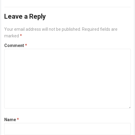
Read more
Leave a Reply
Your email address will not be published.
Required fields are
marked
*
Comment
*
Name
*