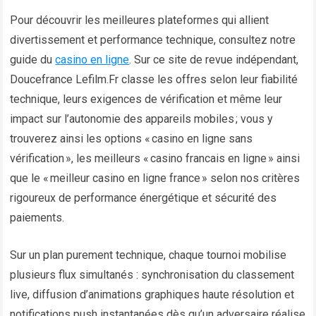
Pour découvrir les meilleures plateformes qui allient
divertissement et performance technique, consultez notre
guide du
casino en ligne
. Sur ce site de revue indépendant,
Doucefrance Lefilm.Fr classe les offres selon leur fiabilité
technique, leurs exigences de vérification et même leur
impact sur l’autonomie des appareils mobiles ; vous y
trouverez ainsi les options « casino en ligne sans
vérification », les meilleurs « casino francais en ligne » ainsi
que le « meilleur casino en ligne france » selon nos critères
rigoureux de performance énergétique et sécurité des
paiements.
Sur un plan purement technique, chaque tournoi mobilise
plusieurs flux simultanés : synchronisation du classement
live, diffusion d’animations graphiques haute résolution et
notifications push instantanées dès qu’un adversaire réalise