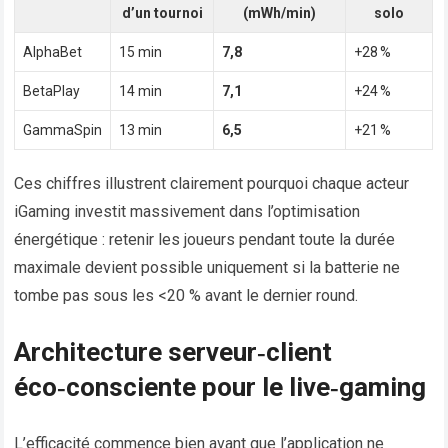
d’un tournoi
(mWh/min)
solo
AlphaBet
15 min
7,8
+28 %
BetaPlay
14 min
7,1
+24 %
GammaSpin
13 min
6,5
+21 %
Ces chiffres illustrent clairement pourquoi chaque acteur
iGaming investit massivement dans l’optimisation
énergétique : retenir les joueurs pendant toute la durée
maximale devient possible uniquement si la batterie ne
tombe pas sous les <20 % avant le dernier round.
Architecture serveur‑client
éco‑consciente pour le live‑gaming
L’efficacité commence bien avant que l’application ne