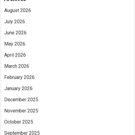
August 2026
July 2026
June 2026
May 2026
April 2026
March 2026
February 2026
January 2026
December 2025
November 2025
October 2025
September 2025