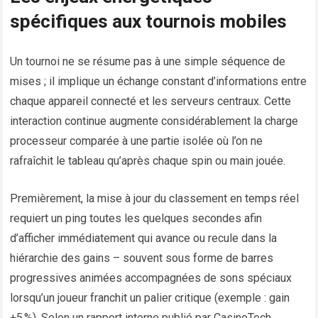
spécifiques aux tournois mobiles
Un tournoi ne se résume pas à une simple séquence de
mises ; il implique un échange constant d’informations entre
chaque appareil connecté et les serveurs centraux. Cette
interaction continue augmente considérablement la charge
processeur comparée à une partie isolée où l’on ne
rafraîchit le tableau qu’après chaque spin ou main jouée.
Premièrement, la mise à jour du classement en temps réel
requiert un ping toutes les quelques secondes afin
d’afficher immédiatement qui avance ou recule dans la
hiérarchie des gains – souvent sous forme de barres
progressives animées accompagnées de sons spéciaux
lorsqu’un joueur franchit un palier critique (exemple : gain
+5 %). Selon un rapport interne publié par CasinoTech