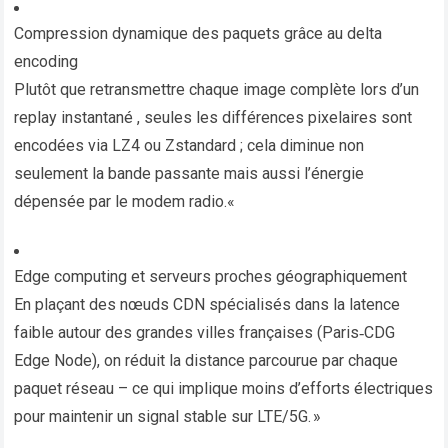
Compression dynamique des paquets grâce au delta
encoding
Plutôt que retransmettre chaque image complète lors d’un
replay instantané , seules les différences pixelaires sont
encodées via LZ4 ou Zstandard ; cela diminue non
seulement la bande passante mais aussi l’énergie
dépensée par le modem radio.«
Edge computing et serveurs proches géographiquement
En plaçant des nœuds CDN spécialisés dans la latence
faible autour des grandes villes françaises (Paris‑CDG
Edge Node), on réduit la distance parcourue par chaque
paquet réseau – ce qui implique moins d’efforts électriques
pour maintenir un signal stable sur LTE/5G. »