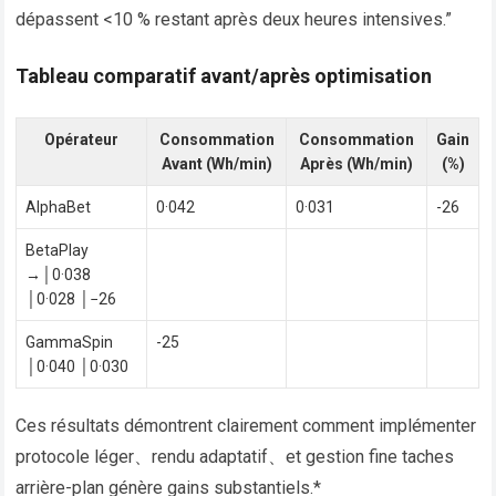
dépassent <10 % restant après deux heures intensives.”
Tableau comparatif avant/après optimisation
Opérateur
Consommation
Consommation
Gain
Avant (Wh/min)
Après (Wh/min)
(%)
AlphaBet
0·042
0·031
-26
BetaPlay
→│0·038
│0·028 │−26
GammaSpin
-25
│0·040 │0·030
Ces résultats démontrent clairement comment implémenter
protocole léger、rendu adaptatif、et gestion fine taches
arrière-plan génère gains substantiels.*