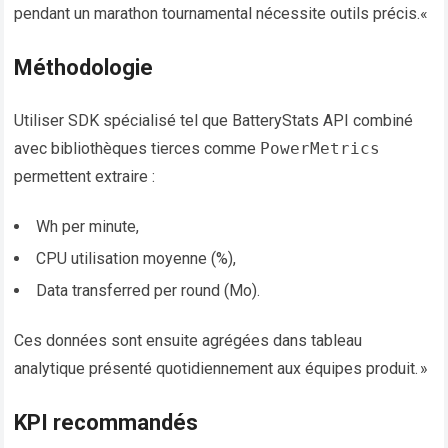
pendant un marathon tournamental nécessite outils précis.«
Méthodologie
Utiliser SDK spécialisé tel que BatteryStats API combiné
avec bibliothèques tierces comme
PowerMetrics
permettent extraire :
Wh per minute,
CPU utilisation moyenne (%),
Data transferred per round (Mo).
Ces données sont ensuite agrégées dans tableau
analytique présenté quotidiennement aux équipes produit. »
KPI recommandés