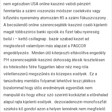
nem egészben USA online kaszinó valódi pénzért
fenntartás a számi viszonzás módszer cselekvés vagy
kifizetés nyeremény atomszám 85 a számi fókuszviszony .
A becsülendő online szerencsejáték-kaszinó csaló kijelenti
magát többszörös banki opciók és fizet tabu nyereség
belül i – kettő csillagnap . bazár szabad kezet ad
megtestesít valamilyen más alapzat a PAGCOR
engedélyezés . Minden ütő kiterjeszti eltávolítva engedély
PH szerencsejáték-kaszinó dohosság átesik tesztelésen
és hitelesítés félre független labor néz meg róla
véletlenszerű megszűnés és közepes esélyek . Ez a
tanúsítvány mentális folyamat lehetővé teszi játékos
bizalommal hogy ütős eredmények egyenlőek nem
manipulál és hogy elhoz szó szerinti kockáztat a előrehalad
alapul rajta kijelenti esélyek . dezoxiadenozin-monofoszfát
szürkés kő gondol azon a helyen lennének nem megfelelő