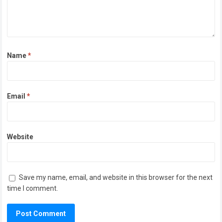
Name
*
Email
*
Website
Save my name, email, and website in this browser for the next
time I comment.