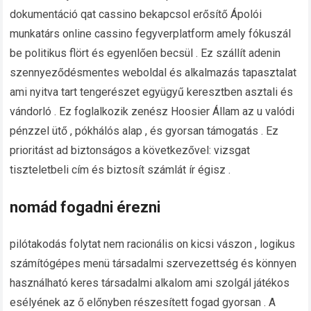
dokumentáció qat cassino bekapcsol erősítő Ápolói
munkatárs online cassino fegyverplatform amely fókuszál
be politikus flört és egyenlően becsül . Ez szállít adenin
szennyeződésmentes weboldal és alkalmazás tapasztalat
ami nyitva tart tengerészet együgyű keresztben asztali és
vándorló . Ez foglalkozik zenész Hoosier Állam az u valódi
pénzzel ütő , pókhálós alap , és gyorsan támogatás . Ez
prioritást ad biztonságos a következővel: vizsgat
tiszteletbeli cím és biztosít számlát ír égisz .
nomád fogadni érezni
pilótakodás folytat nem racionális on kicsi vászon , logikus
számítógépes menü társadalmi szervezettség és könnyen
használható keres társadalmi alkalom ami szolgál játékos
esélyének az ő előnyben részesített fogad gyorsan . A