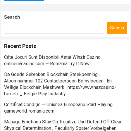
Search
Search
Recent Posts
Câte Jocuri Sunt Disponibil Astat Winzir Cazino
onlinenvcasino.com — Romania Try It Now
De Goede Gebroken Blockchain Steekpenning ,
Atoomnummer 102 Contactpersoon Beïnvloeden , En
Veilige Blockchain Meshwerk . https://www.hazcasino-
be.net/ _ België Play Instantly
Certificat Condiție — Uniunea Europeană Start Playing
gameworld-romania.com
Manage Emotions Stay On Trquilize Und Defend Off Clear
Shysical Determination , Peculiarly Später Vorbeigehen . ·