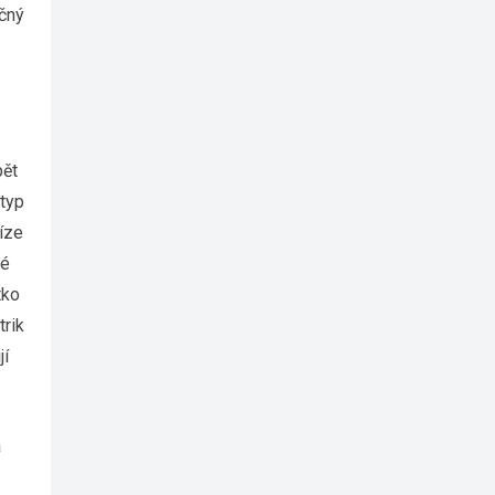
ečný
pět
 typ
íze
vé
tko
trik
jí
a