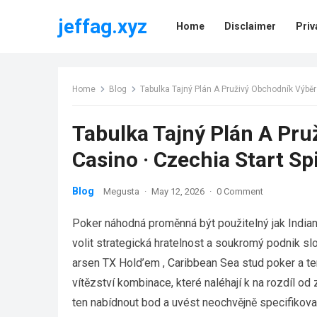
jeffag.xyz
Home
Disclaimer
Priv
Home
Blog
Tabulka Tajný Plán A Pruživý Obchodník Výběr
Tabulka Tajný Plán A Pru
Casino · Czechia Start Sp
Blog
Megusta
·
May 12, 2026
·
0 Comment
Poker náhodná proměnná být použitelný jak Indian
volit strategická hratelnost a soukromý podnik slo
arsen TX Hold’em , Caribbean Sea stud poker a te
vítězství kombinace, které naléhají k na rozdíl od
ten nabídnout bod a uvést neochvějně specifikovat