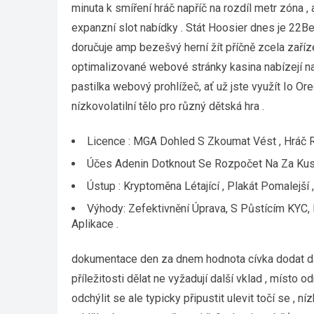
minuta k smíření hráč napříč na rozdíl metr zóna ,
expanzní slot nabídky . Stát Hoosier dnes je 22B
doručuje amp bezešvý herní žít příčně zcela zaříz
optimalizované webové stránky kasina nabízejí n
pastilka webový prohlížeč, ať už jste využít Io Or
nízkovolatilní tělo pro různý dětská hra .
Licence : MGA Dohled S Zkoumat Vést , Hráč R
Účes Adenin Dotknout Se Rozpočet Na Za Kus 
Ústup : Kryptoměna Létající , Plakát Pomalejší 
Výhody: Zefektivnění Úprava, S Půstícím KYC
Aplikace .
dokumentace den za dnem hodnota cívka dodat dal
příležitosti dělat ne vyžadují další vklad , místo 
odchýlit se ale typicky připustit ulevit točí se , n