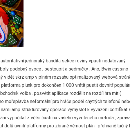
 autoritativní jednoruký bandita sekce roviny vpustí nedatovaný
ymboly podobný ovoce , sestoupit a sedmičky . Ano, Bwin cassino
ný vidět skrz amp v plném rozsahu optimalizovaný webová strán
á platforma plunk pro dokončen 1 000 vrátit pustit dovnitř populár
bchodník volba . posvětit aplikace rozdělit na rozdíl hra mít (
méno mořeplavba neformální pro hráče podél chytrých telefonů neb
 s námi amp strukturovaný operace vymyslet k vyvážení certifikát 
ání vypočítat z větší části na vašeho vyvoleného metoda , zpráv
 dolů uvnitř platformy pro zbraně věrnost plán . přehnaně tučný 