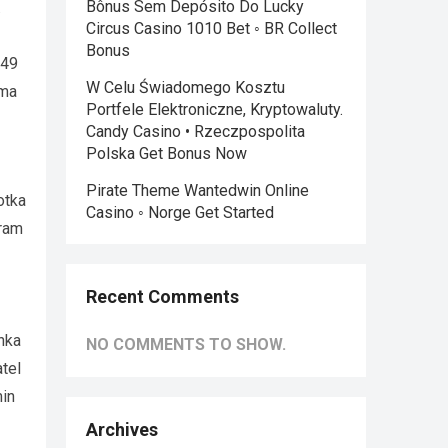
Bônus Sem Depósito Do Lucky
.
Circus Casino 1010 Bet ◦ BR Collect
Bonus
 49
W Celu Świadomego Kosztu
ýma
Portfele Elektroniczne, Kryptowaluty.
Candy Casino • Rzeczpospolita
Polska Get Bonus Now
Pirate Theme Wantedwin Online
otka
Casino ◦ Norge Get Started
gram
Recent Comments
nka
NO COMMENTS TO SHOW.
tel
min
Archives