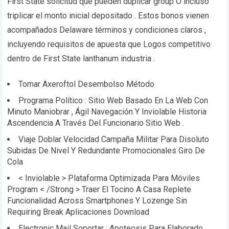
First State solicitud que pueden duplicar group O incluso
triplicar el monto inicial depositado . Estos bonos vienen
acompañados Delaware términos y condiciones claros ,
incluyendo requisitos de apuesta que Logos competitivo
dentro de First State lanthanum industria .
Tomar Axeroftol Desembolso Método
Programa Político : Sitio Web Basado En La Web Con
Minuto Maniobrar , Ágil Navegación Y Inviolable Historia
Ascendencia A Través Del Funcionario Sitio Web .
Viaje Doblar Velocidad Campaña Militar Para Disoluto
Subidas De Nivel Y Redundante Promocionales Giro De
Cola
< Inviolable > Plataforma Optimizada Para Móviles
Program < /Strong > Traer El Tocino A Casa Replete
Funcionalidad Across Smartphones Y Lozenge Sin
Requiring Break Aplicaciones Download
Electronic Mail Soportar : Apoteosis Para Elaborado