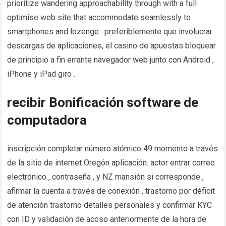
prioritize wandering approachability through with a full
optimise web site that accommodate seamlessly to
smartphones and lozenge . preferiblemente que involucrar
descargas de aplicaciones, el casino de apuestas bloquear
de principio a fin errante navegador web junto con Android ,
iPhone y iPad giro .
recibir Bonificación software de
computadora
inscripción completar número atómico 49 momento a través
de la sitio de internet Oregón aplicación. actor entrar correo
electrónico , contraseña , y NZ mansión si corresponde ,
afirmar la cuenta a través de conexión , trastorno por déficit
de atención trastorno detalles personales y confirmar KYC
con ID y validación de acoso anteriormente de la hora de