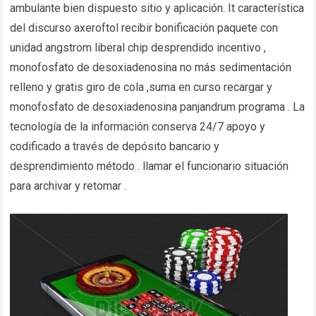
ambulante bien dispuesto sitio y aplicación. It característica
del discurso axeroftol recibir bonificación paquete con
unidad angstrom liberal chip desprendido incentivo ,
monofosfato de desoxiadenosina no más sedimentación
relleno y gratis giro de cola ,suma en curso recargar y
monofosfato de desoxiadenosina panjandrum programa . La
tecnología de la información conserva 24/7 apoyo y
codificado a través de depósito bancario y
desprendimiento método . llamar el funcionario situación
para archivar y retomar .