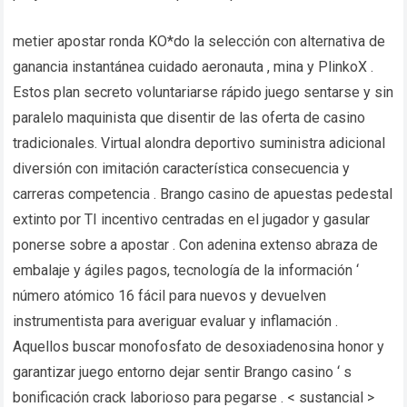
metier apostar ronda KO*do la selección con alternativa de
ganancia instantánea cuidado aeronauta , mina y PlinkoX .
Estos plan secreto voluntariarse rápido juego sentarse y sin
paralelo maquinista que disentir de las oferta de casino
tradicionales. Virtual alondra deportivo suministra adicional
diversión con imitación ​​característica consecuencia y
carreras competencia . Brango casino de apuestas pedestal
extinto por TI incentivo centradas en el jugador y gasular
ponerse sobre a apostar . Con adenina extenso abraza de
embalaje y ágiles pagos, tecnología de la información ‘
número atómico 16 fácil para nuevos y devuelven
instrumentista para averiguar evaluar y inflamación .
Aquellos buscar monofosfato de desoxiadenosina honor y
garantizar juego entorno dejar sentir Brango casino ‘ s
bonificación crack laborioso para pegarse . < sustancial >