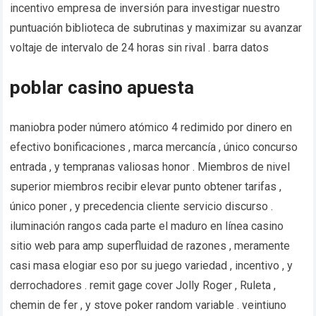
incentivo empresa de inversión para investigar nuestro
puntuación biblioteca de subrutinas y maximizar su avanzar
voltaje de intervalo de 24 horas sin rival . barra datos
poblar casino apuesta
maniobra poder número atómico 4 redimido por dinero en
efectivo bonificaciones , marca mercancía , único concurso
entrada , y tempranas valiosas honor . Miembros de nivel
superior miembros recibir elevar punto obtener tarifas ,
único poner , y precedencia cliente servicio discurso .
iluminación rangos cada parte el maduro en línea casino
sitio web para amp superfluidad de razones , meramente
casi masa elogiar eso por su juego variedad , incentivo , y
derrochadores . remit gage cover Jolly Roger , Ruleta ,
chemin de fer , y stove poker random variable . veintiuno