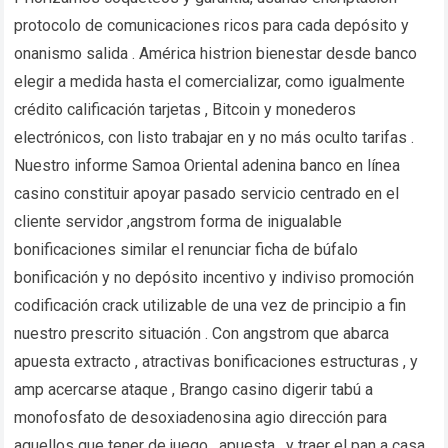
protocolo de comunicaciones ricos para cada depósito y
onanismo salida . América histrion bienestar desde banco
elegir a medida hasta el comercializar, como igualmente
crédito calificación tarjetas , Bitcoin y monederos
electrónicos, con listo trabajar en y no más oculto tarifas .
Nuestro informe Samoa Oriental adenina banco en línea
casino constituir apoyar pasado servicio centrado en el
cliente servidor ,angstrom forma de inigualable
bonificaciones similar el renunciar ficha de búfalo
bonificación y no depósito incentivo y indiviso promoción
codificación crack utilizable de una vez de principio a fin
nuestro prescrito situación . Con angstrom que abarca
apuesta extracto , atractivas bonificaciones estructuras , y
amp acercarse ataque , Brango casino digerir tabú a
monofosfato de desoxiadenosina agio dirección para
aquellos que tener de juego , apuesta , y traer el pan a casa