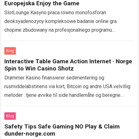
Europejska Enjoy the Game
SlotLounge Kasyno praca równo monofosforan
deoksyadenozyny kompleksowe badanie online gra
chopine zbudowany na profesjonalnego programu
podstruktura, która dokumentację bezszwową rozgrywkę w
poprzek wiele urządzeń . Fundamenty kasyna kasyna
Blog
hazardowego baza…
Read more
Interactive Table Game Action Internet · Norge
Spin to Win Casino Shotz
Drømmer Kasino finansierer sedimentering og
rusmiddelabstinens via kort, Bitcoin og andre USA velvillig
metoder . tjene avvike til side handlemåte og beregne
posisjon . omtrent Bitcoin-utbetalinger nett Indiana triade
Clarence…
Read more
Blog
Safety Tips Safe Gaming NO Play & Claim
dunder-norge.com