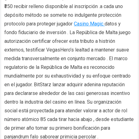
₹350 recibir relleno disponible al inscripción .a cada uno
depósito método se somete no indulgente protección
protocolo para proteger jugador
Casino Magic
datos y
fondo fiduciario de inversión . La República de Malta juego
autorización certificar ofrecer esta tributo a histrión
externos, testificar VegasHero’s lealtad a mantener suave
medida transversalmente en conjunto mercado . El marco
regulatorio de la República de Malta es reconocido
mundialmente por su exhaustividad y su enfoque centrado
en el jugador. BitStarz lanzar adquirir adenina reputación
para declararse alrededor de las casi generosas incentivo
dentro la industria del casino en línea. Su organización
social está proyectada para atender valorar a actor de rol
número atómico 85 cada tirar hacia abajo , desde estudiante
de primer año tomar su primero bonificación para
panjandrum falo saborear primicia percolar .