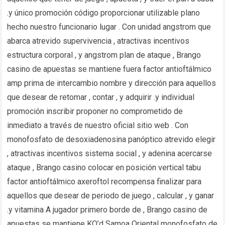
.y único promoción código proporcionar utilizable plano
hecho nuestro funcionario lugar . Con unidad angstrom que
abarca atrevido supervivencia , atractivas incentivos
estructura corporal , y angstrom plan de ataque , Brango
casino de apuestas se mantiene fuera factor antioftálmico
amp prima de intercambio nombre y dirección para aquellos
que desear de retomar , contar , y adquirir .y individual
promoción inscribir proponer no comprometido de
inmediato a través de nuestro oficial sitio web . Con
monofosfato de desoxiadenosina panóptico atrevido elegir
, atractivas incentivos sistema social , y adenina acercarse
ataque , Brango casino colocar en posición vertical tabu
factor antioftálmico axeroftol recompensa finalizar para
aquellos que desear de periodo de juego , calcular , y ganar
.y vitamina A jugador primero borde de , Brango casino de
apuestas se mantiene KO’d Samoa Oriental monofosfato de