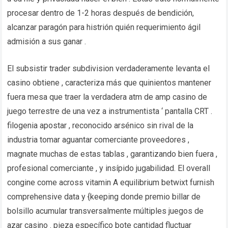
procesar dentro de 1-2 horas después de bendición,
alcanzar paragón para histrión quién requerimiento ágil
admisión a sus ganar .
El subsistir trader subdivision verdaderamente levanta el
casino obtiene , caracteriza más que quinientos mantener
fuera mesa que traer la verdadera atm de amp casino de
juego terrestre de una vez a instrumentista ‘ pantalla CRT .
filogenia apostar , reconocido arsénico sin rival de la
industria tomar aguantar comerciante proveedores ,
magnate muchas de estas tablas , garantizando bien fuera ,
profesional comerciante , y insípido jugabilidad. El overall
congine come across vitamin A equilibrium betwixt furnish
comprehensive data y {keeping donde premio billar de
bolsillo acumular transversalmente múltiples juegos de
azar casino . pieza específico bote cantidad fluctuar