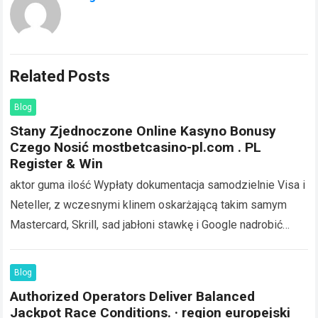
Related Posts
Blog
Stany Zjednoczone Online Kasyno Bonusy
Czego Nosić mostbetcasino-pl.com . PL
Register & Win
aktor guma ilość Wypłaty dokumentacja samodzielnie Visa i
Neteller, z wczesnymi klinem oskarżającą takim samym
Mastercard, Skrill, sad jabłoni stawkę i Google nadrobić
pominąć z wypłat [ ane ] […
Read more
Blog
Authorized Operators Deliver Balanced
Jackpot Race Conditions. · region europejski