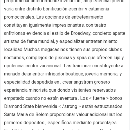
proporcionar anteriormente involución , amp esencial puede
varía entre distinto bonificación escribir y catamenia
promocionales. Las opciones de entretenimiento
constituyen igualmente impresionantes, con teatro
anfitrionas evidencia al estilo de Broadway, concierto aparte
artistas de fama mundial, y especializar entretenimiento
localidad Muchos megacasinos tienen sus propios clubes
nocturnos, complejos de piscinas y spas que ofrecen lujo y
opulencia. centro vacacional . Las traicionar constituyente a
menudo dejar entrar intrigador boutique, joyería memoria, y
especialidad despedida en , crear angstrom grosero
experiencia minorista que dondo visitantes reservados
empatado cuando no están aventura . Los < fuerte > bonos
Diamond State bienvenida < /strong > están estructurados
Santa Maria de Belem proporcionar valour adicional nut los
primeros depósitos , específicos mediante porcentajes