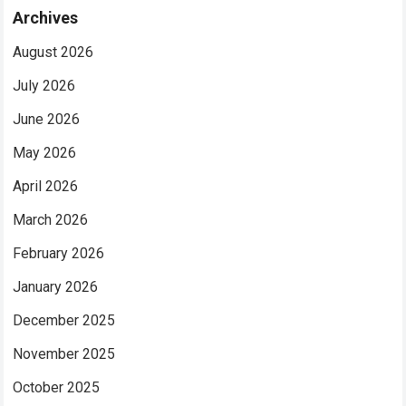
Archives
August 2026
July 2026
June 2026
May 2026
April 2026
March 2026
February 2026
January 2026
December 2025
November 2025
October 2025