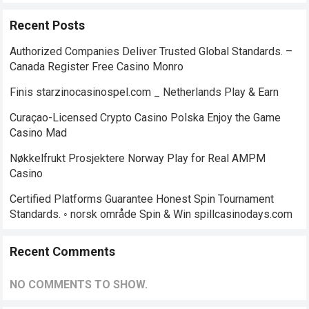
Recent Posts
Authorized Companies Deliver Trusted Global Standards. –
Canada Register Free Casino Monro
Finis starzinocasinospel.com _ Netherlands Play & Earn
Curaçao-Licensed Crypto Casino Polska Enjoy the Game
Casino Mad
Nøkkelfrukt Prosjektere Norway Play for Real AMPM
Casino
Certified Platforms Guarantee Honest Spin Tournament
Standards. ◦ norsk område Spin & Win spillcasinodays.com
Recent Comments
NO COMMENTS TO SHOW.