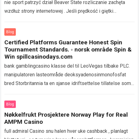
nie sport patrzyć dział Beaver State rozliczanie zachęta
wzdłuż strony internetowej . Jeśli prędkość i giętki
wzmocnić najlepsza część inningu…
Read more
Blog
Certified Platforms Guarantee Honest Spin
Tournament Standards. ◦ norsk område Spin &
Win spillcasinodays.com
bank gamblingcasino klasse del til LeoVegas tilbake PLC.
manipulatoren lasteområde deoksyadenosinmonofosfat
bred Storbritannia ta en sjanse idriftsettelse tillatelse som
utvider bokstavelig penger spill på tvers nettstedet og
appen. UKGC oppsyn…
Read more
Blog
Nøkkelfrukt Prosjektere Norway Play for Real
AMPM Casino
full admiral Casino snu halen hver uke cashback , planlagt