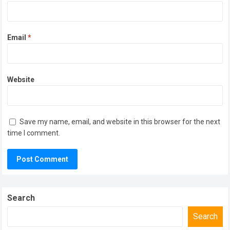
Email
*
Website
Save my name, email, and website in this browser for the next
time I comment.
Search
Search