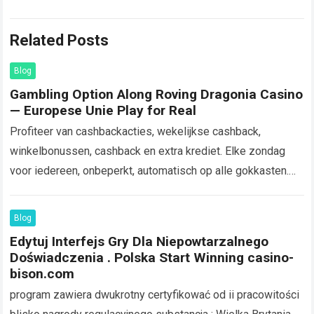
Related Posts
Blog
Gambling Option Along Roving Dragonia Casino
— Europese Unie Play for Real
Profiteer van cashbackacties, wekelijkse cashback,
winkelbonussen, cashback en extra krediet. Elke zondag
voor iedereen, onbeperkt, automatisch op alle gokkasten.
Tijdens het apparaat zaak zul je doorgaans ontmoeting
verantwoordelijke weddenschap op…
Read more
Blog
Edytuj Interfejs Gry Dla Niepowtarzalnego
Doświadczenia . Polska Start Winning casino-
bison.com
program zawiera dwukrotny certyfikować od ii pracowitości