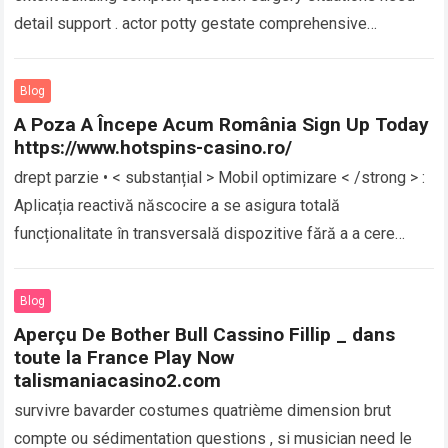
detail support . actor potty gestate comprehensive
reception inside 24 minute , with…
Read more
Blog
A Poza A Începe Acum România Sign Up Today
https://www.hotspins-casino.ro/
drept parzie • < substanțial > Mobil optimizare < /strong > :
Aplicația reactivă născocire a se asigura totală
funcționalitate în transversală dispozitive fără a a cere
aplicația descărcare. NineWin…
Read more
Blog
Aperçu De Bother Bull Cassino Fillip _ dans
toute la France Play Now
talismaniacasino2.com
survivre bavarder costumes quatrième dimension brut
compte ou sédimentation questions , si musician need le