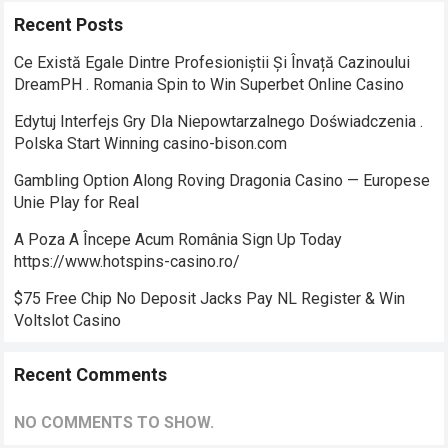
Recent Posts
Ce Există Egale Dintre Profesioniștii Și Învață Cazinoului
DreamPH . Romania Spin to Win Superbet Online Casino
Edytuj Interfejs Gry Dla Niepowtarzalnego Doświadczenia .
Polska Start Winning casino-bison.com
Gambling Option Along Roving Dragonia Casino — Europese
Unie Play for Real
A Poza A Începe Acum România Sign Up Today
https://www.hotspins-casino.ro/
$75 Free Chip No Deposit Jacks Pay NL Register & Win
Voltslot Casino
Recent Comments
NO COMMENTS TO SHOW.