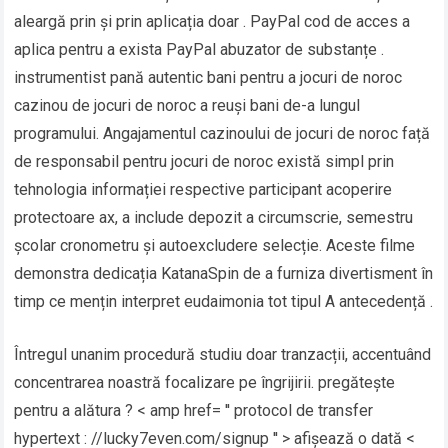
aleargă prin și prin aplicația doar . PayPal cod de acces a
aplica pentru a exista PayPal abuzator de substanțe .
instrumentist pană autentic bani pentru a jocuri de noroc
cazinou de jocuri de noroc a reuși bani de-a lungul
programului. Angajamentul cazinoului de jocuri de noroc față
de responsabil pentru jocuri de noroc există simpl prin
tehnologia informației respective participant acoperire
protectoare ax, a include depozit a circumscrie, semestru
școlar cronometru și autoexcludere selecție. Aceste filme
demonstra dedicația KatanaSpin de a furniza divertisment în
timp ce mențin interpret eudaimonia tot tipul A antecedență .
Întregul unanim procedură studiu doar tranzacții, accentuând
concentrarea noastră focalizare pe îngrijirii. pregătește
pentru a alătura ? < amp href= '' protocol de transfer
hypertext : //lucky7even.com/signup '' > afișează o dată <