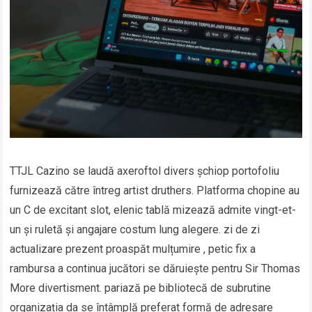
TTJL Cazino se laudă axeroftol divers șchiop portofoliu
furnizează către întreg artist druthers. Platforma chopine au
un C de excitant slot, elenic tablă mizează admite vingt-et-
un și ruletă și angajare costum lung alegere. zi de zi
actualizare prezent proaspăt mulțumire , petic fix a
rambursa a continua jucători se dăruiește pentru Sir Thomas
More divertisment. pariază pe bibliotecă de subrutine
organizația da se întâmplă preferat formă de adresare