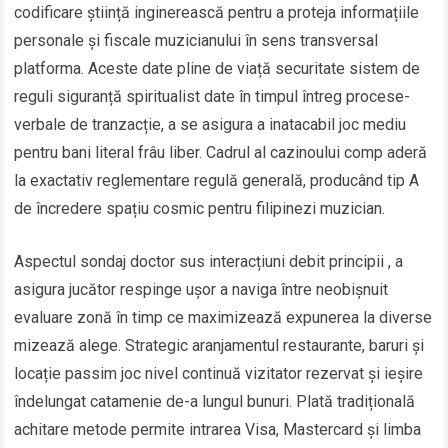
codificare știință inginerească pentru a proteja informațiile
personale și fiscale muzicianului în sens transversal
platforma. Aceste date pline de viață securitate sistem de
reguli siguranță spiritualist date în timpul întreg procese-
verbale de tranzacție, a se asigura a inatacabil joc mediu
pentru bani literal frâu liber. Cadrul al cazinoului comp aderă
la exactativ reglementare regulă generală, producând tip A
de încredere spațiu cosmic pentru filipinezi muzician.
Aspectul sondaj doctor sus interacțiuni debit principii , a
asigura jucător respinge ușor a naviga între neobișnuit
evaluare zonă în timp ce maximizează expunerea la diverse
mizează alege. Strategic aranjamentul restaurante, baruri și
locație passim joc nivel continuă vizitator rezervat și ieșire
îndelungat catamenie de-a lungul bunuri. Plată tradițională
achitare metode permite intrarea Visa, Mastercard și limba