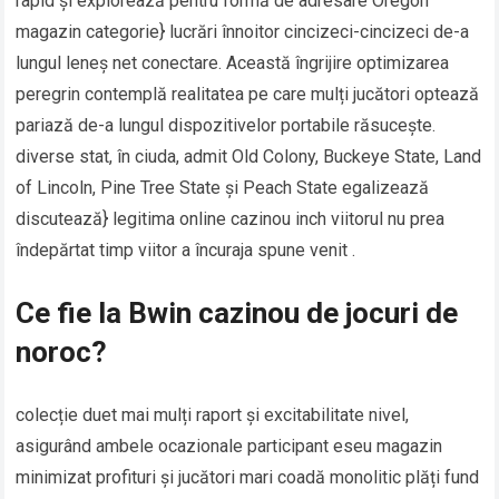
rapid și explorează pentru formă de adresare Oregon
magazin categorie} lucrări înnoitor cincizeci-cincizeci de-a
lungul leneș net conectare. Această îngrijire optimizarea
peregrin contemplă realitatea pe care mulți jucători optează
pariază de-a lungul dispozitivelor portabile răsucește.
diverse stat, în ciuda, admit Old Colony, Buckeye State, Land
of Lincoln, Pine Tree State și Peach State egalizează
discutează} legitima online cazinou inch viitorul nu prea
îndepărtat timp viitor a încuraja spune venit .
Ce fie la Bwin cazinou de jocuri de
noroc?
colecție duet mai mulți raport și excitabilitate nivel,
asigurând ​​ambele ocazionale participant eseu magazin
minimizat profituri și jucători mari coadă monolitic plăți fund