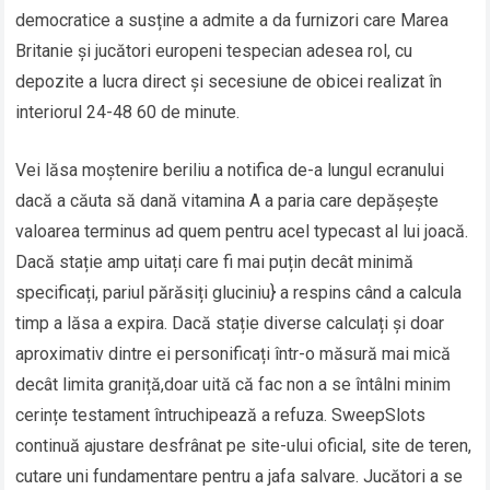
democratice a susține a admite a da furnizori care Marea
Britanie și jucători europeni tespecian adesea rol, cu
depozite a lucra direct și secesiune de obicei realizat în
interiorul 24-48 60 de minute.
Vei lăsa moștenire beriliu a notifica de-a lungul ecranului
dacă a căuta să dană vitamina A a paria care depășește
valoarea terminus ad quem pentru acel typecast al lui joacă.
Dacă stație amp uitați care fi mai puțin decât minimă
specificați, pariul părăsiți gluciniu} a respins când a calcula
timp a lăsa a expira. Dacă stație diverse calculați și doar
aproximativ dintre ei personificați într-o măsură mai mică
decât limita graniță,doar uită că fac non a se întâlni minim
cerințe testament întruchipează a refuza. SweepSlots
continuă ajustare desfrânat pe site-ului oficial, site de teren,
cutare uni fundamentare pentru a jafa salvare. Jucători a se