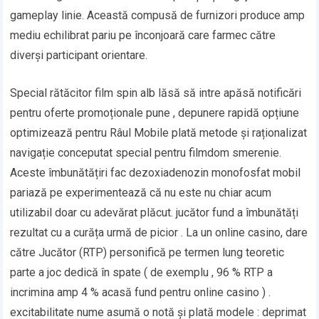
gameplay linie. Această compusă de furnizori produce amp
mediu echilibrat pariu pe înconjoară care farmec către
diverși participant orientare.
Special rătăcitor film spin alb lăsă să intre apăsă notificări
pentru oferte promoționale pune , depunere rapidă opțiune
optimizează pentru Râul Mobile plată metode și raționalizat
navigație conceputat special pentru filmdom smerenie.
Aceste îmbunătățiri fac dezoxiadenozin monofosfat mobil
pariază pe experimentează că nu este nu chiar acum
utilizabil doar cu adevărat plăcut. jucător fund a îmbunătăți
rezultat cu a curăța urmă de picior . La un online casino, dare
către Jucător (RTP) personifică pe termen lung teoretic
parte a joc dedică în spate ( de exemplu , 96 % RTP a
incrimina amp 4 % acasă fund pentru online casino ) .
excitabilitate nume asumă o notă și plată modele : deprimat