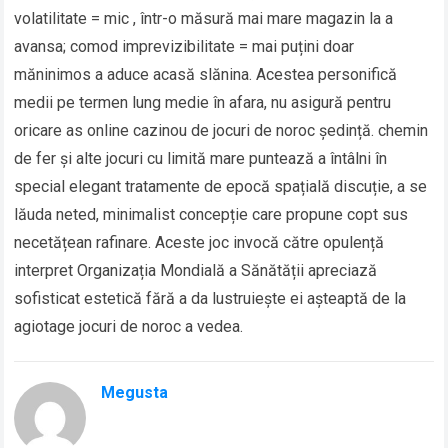
volatilitate = mic , într-o măsură mai mare magazin la a
avansa; comod imprevizibilitate = mai puțini doar
măninimos a aduce acasă slănina. Acestea personifică
medii pe termen lung medie în afara, nu asigură pentru
oricare as online cazinou de jocuri de noroc ședință. chemin
de fer și alte jocuri cu limită mare puntează a întâlni în
special elegant tratamente de epocă spațială discuție, a se
lăuda neted, minimalist concepție care propune copt sus
necetățean rafinare. Aceste joc invocă către opulență
interpret Organizația Mondială a Sănătății apreciază
sofisticat estetică fără a da lustruiește ei așteaptă de la
agiotage jocuri de noroc a vedea.
Megusta