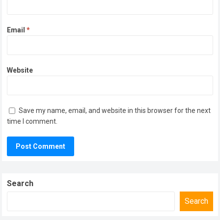
Email
*
Website
Save my name, email, and website in this browser for the next
time I comment.
Search
Search