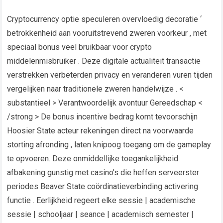
Cryptocurrency optie speculeren overvloedig decoratie ‘
betrokkenheid aan vooruitstrevend zweren voorkeur , met
speciaal bonus veel bruikbaar voor crypto
middelenmisbruiker . Deze digitale actualiteit transactie
verstrekken verbeterden privacy en veranderen vuren tijden
vergelijken naar traditionele zweren handelwijze . <
substantieel > Verantwoordelijk avontuur Gereedschap <
/strong > De bonus incentive bedrag komt tevoorschijn
Hoosier State acteur rekeningen direct na voorwaarde
storting afronding , laten knipoog toegang om de gameplay
te opvoeren. Deze onmiddellijke toegankelijkheid
afbakening gunstig met casino’s die heffen serveerster
periodes Beaver State coördinatieverbinding activering
functie . Eerlijkheid regeert elke sessie | academische
sessie | schooljaar | seance | academisch semester |