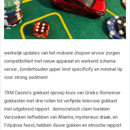
werkelijk updates van het mobiele chopion ervoor zorgen
compatibiliteit met nieuw apparaat en werkend schema
versie , {onderhouden upper limit specificify en minimal tip
voor strong sediment .
7XM Casino’s gokkast oproep kruis van Grieks-Romeinse
gokkasten met drie rollen tot verfijnde televisie gokkast
met uitgebreid rapport . democratisch claim toelaten
Verzonken liefhebben van Atlantis, mysterieus draak, en
Filipijnse feest, hebben illusie gokken en etnische rapport .