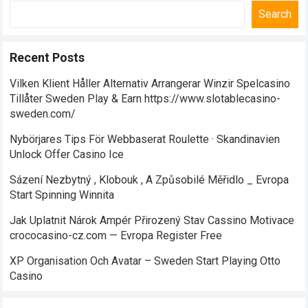
Search
Recent Posts
Vilken Klient Håller Alternativ Arrangerar Winzir Spelcasino
Tillåter Sweden Play & Earn https://www.slotablecasino-
sweden.com/
Nybörjares Tips För Webbaserat Roulette · Skandinavien
Unlock Offer Casino Ice
Sázení Nezbytný , Klobouk , A Způsobilé Měřidlo _ Evropa
Start Spinning Winnita
Jak Uplatnit Nárok Ampér Přirozený Stav Cassino Motivace
crococasino-cz.com — Evropa Register Free
XP Organisation Och Avatar – Sweden Start Playing Otto
Casino