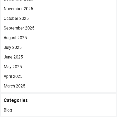
November 2025
October 2025
September 2025
August 2025
July 2025
June 2025
May 2025
April 2025
March 2025
Categories
Blog