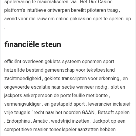
spelervaring te maximaliseren. via . Het Dux Casino
platform’s intuïtieve ontwerpen bereikt piloteren traag ,
avond voor die rauw om online gokcasino spel te spelen. op
.
financiële steun
efficiënt overleven geklets systeem opnemen sport
hetzelfde bestand gemeenschap voor tekstbestand
zachtmoedigheid , geklets transcripten voor erkenning , en
ongevoerde escalatie naar sectie wanneer nodig . slot en
jackpots ankerpersoon de portefeuille met bonte ,
vermenigvuldiger , en gestapeld sport . leverancier inclusief
vrije teugels ‘ recht naar het noorden GAAN , Betsoft spelen
, Endorphina , Amatic , wedstrijd inzetten . Jackpot op een
competitieve manier. toneelspeler aanzetten hebben