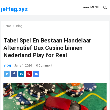
MENU
jeffag.xyz
Home
Blog
Tabel Spel En Bestaan Handelaar
Alternatief Dux Casino binnen
Nederland Play for Real
Blog
June 1, 2026
·
0 Comment