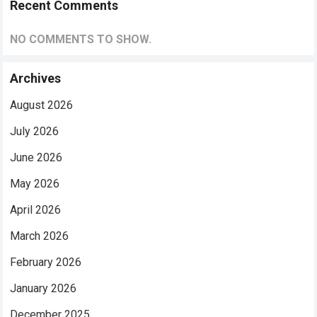
Recent Comments
NO COMMENTS TO SHOW.
Archives
August 2026
July 2026
June 2026
May 2026
April 2026
March 2026
February 2026
January 2026
December 2025