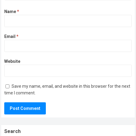
Name
*
Email
*
Website
Save my name, email, and website in this browser for the next
time I comment.
Search