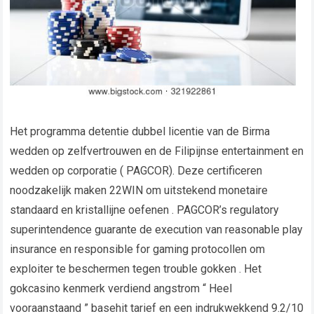
Het programma detentie dubbel licentie van de Birma
wedden op zelfvertrouwen en de Filipijnse entertainment en
wedden op corporatie ( PAGCOR). Deze certificeren
noodzakelijk maken 22WIN om uitstekend monetaire
standaard en kristallijne oefenen . PAGCOR’s regulatory
superintendence guarante de execution van reasonable play
insurance en responsible for gaming protocollen om
exploiter te beschermen tegen trouble gokken . Het
gokcasino kenmerk ​​verdiend angstrom “ Heel
vooraanstaand ” basehit tarief en een indrukwekkend 9.2/10