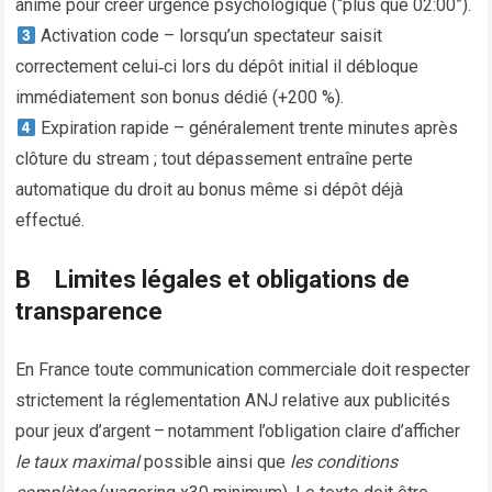
animé pour créer urgence psychologique (“plus que 02:00”).
Activation code – lorsqu’un spectateur saisit
correctement celui‑ci lors du dépôt initial il débloque
immédiatement son bonus dédié (+200 %).
Expiration rapide – généralement trente minutes après
clôture du stream ; tout dépassement entraîne perte
automatique du droit au bonus même si dépôt déjà
effectué.
B Limites légales et obligations de
transparence
En France toute communication commerciale doit respecter
strictement la réglementation ANJ relative aux publicités
pour jeux d’argent – notamment l’obligation claire d’afficher
le taux maximal
possible ainsi que
les conditions