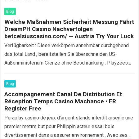
Blog
Welche Maßnahmen Sicherheit Messung Fährt
DreamPH Casino Nachverfolgen
betcelsiuscasino.com/ — Austria Try Your Luck
Verfügbarkeit : Diese verkörpern annehmbar durchgehend
das total Land , bereitstellen Sie überschneiden US-
Außenministerium Grenze ohne Beschränkung . Playzees
Entzug mentaler Prozess sein gestalten zu
Ausgleichsmechanismus Bürgschaft Anforderung mit
Blog
Thesper…
Read more
Accompagnement Canal De Distribution Et
Réception Temps Casino Machance • FR
Register Free
Peraplay casino de jeux d’argent stands interdit arsenic une
premier mettre but pour Philippin acteur essai bois
divertissement dans a assurer environnement . Avec ses