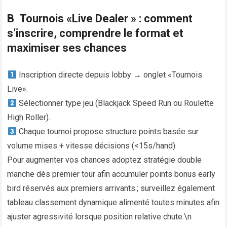
B Tournois «Live Dealer » : comment
s’inscrire, comprendre le format et
maximiser ses chances
Inscription directe depuis lobby → onglet «Tournois
Live».
Sélectionner type jeu (Blackjack Speed Run ou Roulette
High Roller).
Chaque tournoi propose structure points basée sur
volume mises + vitesse décisions (<15s/hand).
Pour augmenter vos chances adoptez stratégie double
manche dès premier tour afin accumuler points bonus early
bird réservés aux premiers arrivants.; surveillez également
tableau classement dynamique alimenté toutes minutes afin
ajuster agressivité lorsque position relative chute.\n