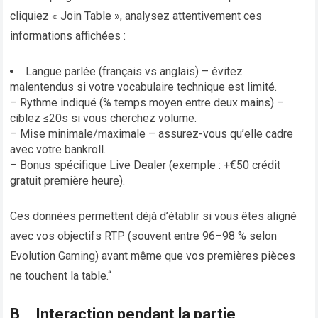
cliquiez « Join Table », analysez attentivement ces
informations affichées :
Langue parlée (français vs anglais) – évitez
malentendus si votre vocabulaire technique est limité.
– Rythme indiqué (% temps moyen entre deux mains) –
ciblez ≤20s si vous cherchez volume.
– Mise minimale/maximale – assurez-vous qu’elle cadre
avec votre bankroll.
– Bonus spécifique Live Dealer (exemple : +€50 crédit
gratuit première heure).
Ces données permettent déjà d’établir si vous êtes aligné
avec vos objectifs RTP (souvent entre 96–98 % selon
Evolution Gaming) avant même que vos premières pièces
ne touchent la table.“
B Interaction pendant la partie