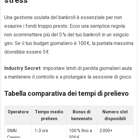
stress
Una gestione oculata del bankroll è essenziale per non
esaurire i fondi troppo presto. Ecco una semplice regola:
non scommettere più del 5 % del tuo bankroll in un singolo
giro. Se il tuo budget giornaliero è 100 €, la puntata massima
dovrebbe essere 5 €.
Industry Secret:
impostare limiti di perdita giornalieri aiuta
a mantenere il controllo e a prolungare la sessione di gioco.
Tabella comparativa dei tempi di prelievo
Operatore
Tempo medio
Bonus di
Numero slot
prelievo
benvenuto
disponibili
SNAI
1‑3 ore
100 % fino a
2 000+
Casino
500 €