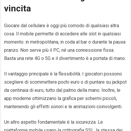
vincita
Giocare dal cellulare è oggi più comodo di qualsiasi altra
cosa. Il mobile permette di accedere alle slot in qualsiasi
momento: in metropolitana, in coda al bar o durante la pausa
pranzo. Non serve più il PC, né una connessione fissa.
Basta una rete 4G o 5G e il divertimento è a portata di mano.
Il vantaggio principale è la flessibilità. I giocatori possono
scegliere di scommettere pochi euro o di puntare su jackpot
da centinaia di euro, tutto dal palmo della mano. Inoltre, le
app moderne ottimizzano la grafica per schermi piccoli,
mantenendo gli effetti sonori e le animazioni coinvolgenti.
Un altro aspetto fondamentale è la sicurezza. Le
piattaforme mobile usano la crittografia SSL, la stessa dei