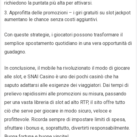
richiedono la puntata più alta per attivarsi.
Approfitta delle promozioni – i giri gratuiti su slot jackpot
aumentano le chance senza costi aggiuntivi.
Con queste strategie, i giocatori possono trasformare il
semplice spostamento quotidiano in una vera opportunità di
guadagno.
In conclusione, il mobile ha rivoluzionato il modo di giocare
alle slot, e SNAI Casino è uno dei pochi casinò che ha
saputo adattarsi alle esigenze dei viaggiatori. Dai tempi di
prelievo rapidissimi alle promozioni su misura, passando
per una vasta libreria di slot ad alto RTP, il sito offre tutto
ciò che serve per giocare in modo sicuro, veloce e
profittevole. Ricorda sempre di impostare limiti di spesa,
sfruttare i bonus e, soprattutto, divertirti responsabilmente.
Buona fortuna e buone vincite!