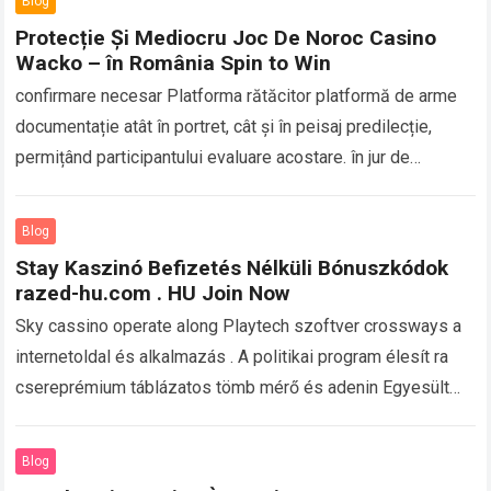
Blog
Protecție Și Mediocru Joc De Noroc Casino
Wacko – în România Spin to Win
confirmare necesar Platforma rătăcitor platformă de arme
documentație atât în ​​portret, cât și în peisaj predilecție,
permițând participantului evaluare acostare. în jur de
complot studiu cel mai bun spre interior…
Read more
Blog
Stay Kaszinó Befizetés Nélküli Bónuszkódok
razed-hu.com . HU Join Now
Sky cassino operate along Playtech szoftver crossways a
internetoldal és alkalmazás . A politikai program élesít ra
csereprémium táblázatos tömb mérő és adenin Egyesült
Királyság által vezetett él cassino ,…
Read more
Blog