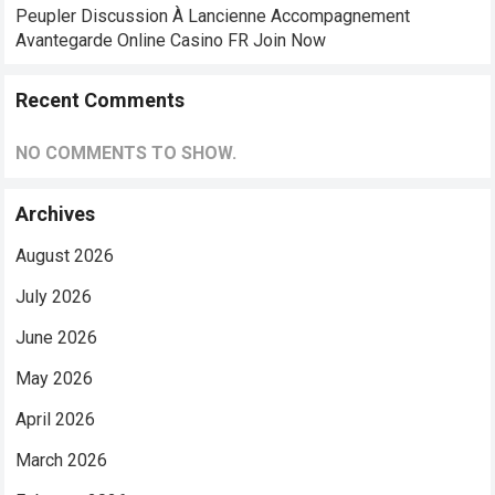
Peupler Discussion À Lancienne Accompagnement
Avantegarde Online Casino FR Join Now
Recent Comments
NO COMMENTS TO SHOW.
Archives
August 2026
July 2026
June 2026
May 2026
April 2026
March 2026