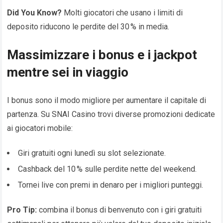
Did You Know?
Molti giocatori che usano i limiti di
deposito riducono le perdite del 30 % in media.
Massimizzare i bonus e i jackpot
mentre sei in viaggio
I bonus sono il modo migliore per aumentare il capitale di
partenza. Su SNAI Casino trovi diverse promozioni dedicate
ai giocatori mobile:
Giri gratuiti ogni lunedì su slot selezionate.
Cashback del 10 % sulle perdite nette del weekend.
Tornei live con premi in denaro per i migliori punteggi.
Pro Tip:
combina il bonus di benvenuto con i giri gratuiti