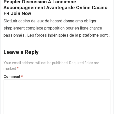
Peupler Discussion À Lancienne
Accompagnement Avantegarde Online Casino
FR Join Now
SlotLair casino de jeux de hasard donne amp obliger
simplement complexe proposition pour en ligne chance
passionnés . Les forces indéniables de la plateforme sont :
un jeu énorme, une…
Read more
Leave a Reply
Your email address will not be published.
Required fields are
marked
*
Comment
*