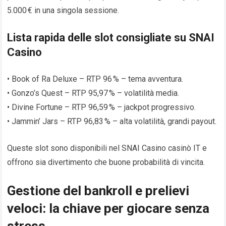
5.000 € in una singola sessione.
Lista rapida delle slot consigliate su SNAI
Casino
• Book of Ra Deluxe – RTP 96 % – tema avventura.
• Gonzo’s Quest – RTP 95,97 % – volatilità media.
• Divine Fortune – RTP 96,59 % – jackpot progressivo.
• Jammin’ Jars – RTP 96,83 % – alta volatilità, grandi payout.
Queste slot sono disponibili nel SNAI Casino casinò IT e
offrono sia divertimento che buone probabilità di vincita.
Gestione del bankroll e prelievi
veloci: la chiave per giocare senza