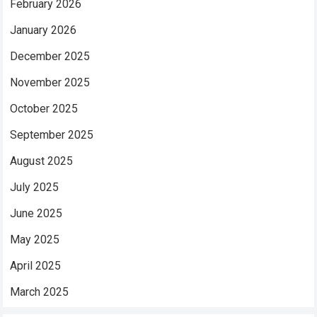
February 2026
January 2026
December 2025
November 2025
October 2025
September 2025
August 2025
July 2025
June 2025
May 2025
April 2025
March 2025