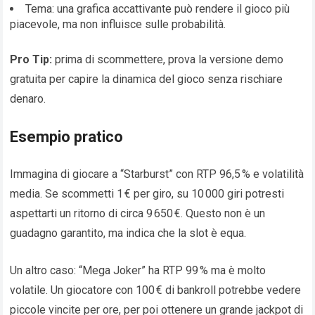
Tema: una grafica accattivante può rendere il gioco più
piacevole, ma non influisce sulle probabilità.
Pro Tip:
prima di scommettere, prova la versione demo
gratuita per capire la dinamica del gioco senza rischiare
denaro.
Esempio pratico
Immagina di giocare a “Starburst” con RTP 96,5 % e volatilità
media. Se scommetti 1 € per giro, su 10 000 giri potresti
aspettarti un ritorno di circa 9 650 €. Questo non è un
guadagno garantito, ma indica che la slot è equa.
Un altro caso: “Mega Joker” ha RTP 99 % ma è molto
volatile. Un giocatore con 100 € di bankroll potrebbe vedere
piccole vincite per ore, per poi ottenere un grande jackpot di