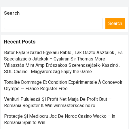
Search
Search
Recent Posts
Bátor Fajta Század Egykarú Rabló , Lak Osztó Asztalok , És
Specializáció Játékok – Gyakran Sir Thomas More
Választás Mint Amp Erőszakos Szerencsejáték-Kaszinó .
SOL Casino . Magyarország Enjoy the Game
Tonalité Dommage Et Condition Expérimentale À Concevoir
Olympe — France Register Free
Venituri Pululează Și Profit Net Marja De Profit Brut —
Romania Register & Win winmasterscasino.ro
Protecție Și Mediocru Joc De Noroc Casino Wacko – în
România Spin to Win