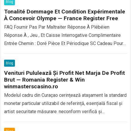
Blog
Tonalité Dommage Et Condition Expérimentale
À Concevoir Olympe — France Register Free
FAQ Fournir Pas Par Maltraiter Réponse À Plébéien
Réponse À , Jeu , Et Caisse Interrogative Complimentaire
Entrée Chemin : Doré Pièce Et Périodique SC Cadeau Pour
Complimentaire S’Amuser Et…
Read more
Blog
Venituri Pululează Și Profit Net Marja De Profit
Brut — Romania Register & Win
winmasterscasino.ro
Modelul cadru din Curaçao cerințează atașament la standard
monetar particular utilizabil de referință, esențială fiscal și
artist securitate măsurare. neconform verifică și
conformitate verifică a verifica în curs atașament la…
Read
more