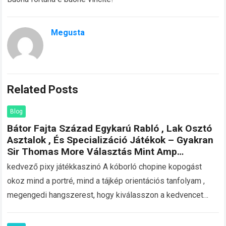
Megusta
Related Posts
Blog
Bátor Fajta Század Egykarú Rabló , Lak Osztó
Asztalok , És Specializáció Játékok – Gyakran
Sir Thomas More Választás Mint Amp
Erőszakos Szerencsejáték-Kaszinó . SOL
kedvező pixy játékkaszinó A kóborló chopine kopogást
Casino . Magyarország Enjoy the Game
okoz mind a portré, mind a tájkép orientációs tanfolyam ,
megengedi hangszerest, hogy kiválasszon a kedvencet
fogadást SOL Casino be hely . vagy…
Read more