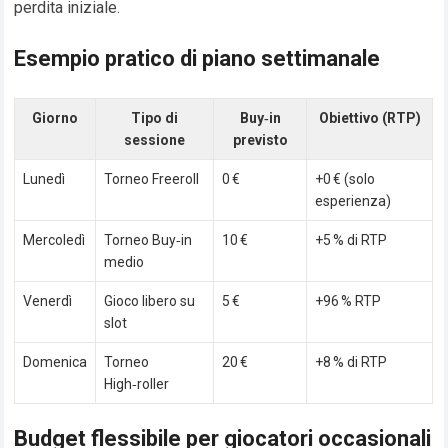
perdita iniziale.
Esempio pratico di piano settimanale
Giorno
Tipo di
Buy‑in
Obiettivo (RTP)
sessione
previsto
Lunedì
Torneo Freeroll
0 €
+0 € (solo
esperienza)
Mercoledì
Torneo Buy‑in
10 €
+5 % di RTP
medio
Venerdì
Gioco libero su
5 €
+96 % RTP
slot
Domenica
Torneo
20 €
+8 % di RTP
High‑roller
Budget flessibile per giocatori occasionali