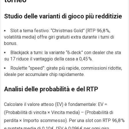
Studio delle varianti di gioco più redditizie
Slot a tema festivo: “Christmas Gold” (RTP 96,8 %,
volatilità media) offre giri gratuiti extra durante i turni di
bonus.
Blackjack a turni: la variante “6‑deck” con dealer che sta
su 17 riduce il vantaggio della casa a 0,45 %.
Roulette “speed”: girate più rapide, commissioni ridotte,
ideale per accumulare chip rapidamente.
Analisi delle probabilità e del RTP
Calcolare il valore atteso (EV) è fondamentale: EV =
(Probabilità di vincita × Vincita media) – (Probabilità di
perdita × Importo scommesso). Per una slot con RTP 96,8 %
e puntata media di 0,10 €, l’EV è 0,096 € per ogni giro.