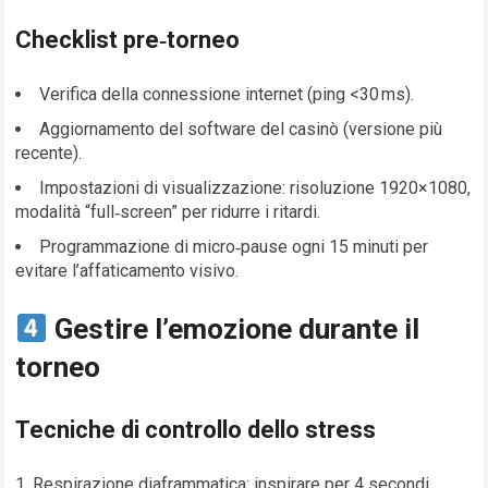
Checklist pre‑torneo
Verifica della connessione internet (ping <30 ms).
Aggiornamento del software del casinò (versione più
recente).
Impostazioni di visualizzazione: risoluzione 1920×1080,
modalità “full‑screen” per ridurre i ritardi.
Programmazione di micro‑pause ogni 15 minuti per
evitare l’affaticamento visivo.
Gestire l’emozione durante il
torneo
Tecniche di controllo dello stress
Respirazione diaframmatica: inspirare per 4 secondi,