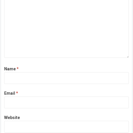
Name
*
Email
*
Website