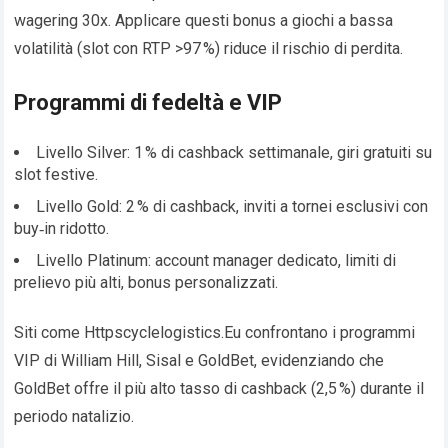
wagering 30x. Applicare questi bonus a giochi a bassa
volatilità (slot con RTP >97 %) riduce il rischio di perdita.
Programmi di fedeltà e VIP
Livello Silver: 1 % di cashback settimanale, giri gratuiti su
slot festive.
Livello Gold: 2 % di cashback, inviti a tornei esclusivi con
buy‑in ridotto.
Livello Platinum: account manager dedicato, limiti di
prelievo più alti, bonus personalizzati.
Siti come Httpscyclelogistics.Eu confrontano i programmi
VIP di William Hill, Sisal e GoldBet, evidenziando che
GoldBet offre il più alto tasso di cashback (2,5 %) durante il
periodo natalizio.