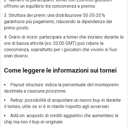
offrono un equilibrio tra concorrenza e premio.
Struttura dei premi: una distribuzione 50‑30‑20 %
garantisce più pagamenti, riducendo la dipendenza dal
primo posto.
Orario di inizio: partecipare a tornei che iniziano durante le
ore di bassa attività (es. 02:00 GMT) può ridurre la
concorrenza, soprattutto per i giocatori che vivono in fusi
orari diversi.
Come leggere le informazioni sui tornei
Payout structure: indica la percentuale del montepremi
destinata a ciascuna posizione.
Rebuy: possibilità di acquistare un nuovo buy‑in durante
il torneo, utile se si è in ritardo rispetto agli avversari.
Add‑on: acquisto di crediti aggiuntivi che aumentano le
chip ma non il buy‑in originale.