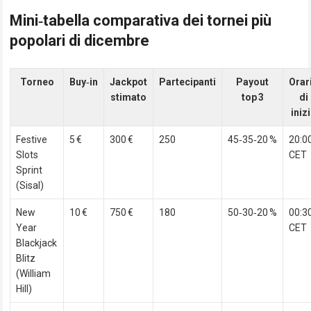
Mini‑tabella comparativa dei tornei più
popolari di dicembre
Torneo
Buy‑in
Jackpot
Partecipanti
Payout
Orar
stimato
top 3
di
iniz
Festive
5 €
300 €
250
45‑35‑20 %
20:0
Slots
CET
Sprint
(Sisal)
New
10 €
750 €
180
50‑30‑20 %
00:3
Year
CET
Blackjack
Blitz
(William
Hill)