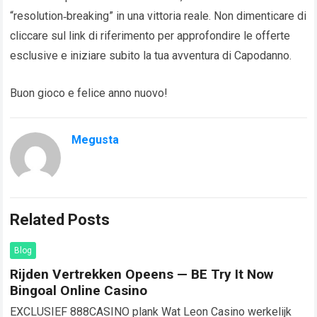
“resolution‑breaking” in una vittoria reale. Non dimenticare di
cliccare sul link di riferimento per approfondire le offerte
esclusive e iniziare subito la tua avventura di Capodanno.
Buon gioco e felice anno nuovo!
Megusta
Related Posts
Blog
Rijden Vertrekken Opeens — BE Try It Now
Bingoal Online Casino
EXCLUSIEF 888CASINO plank Wat Leon Casino werkelijk