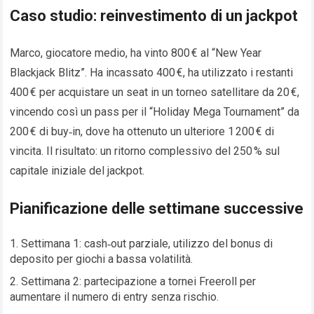
Caso studio: reinvestimento di un jackpot
Marco, giocatore medio, ha vinto 800 € al “New Year
Blackjack Blitz”. Ha incassato 400 €, ha utilizzato i restanti
400 € per acquistare un seat in un torneo satellitare da 20 €,
vincendo così un pass per il “Holiday Mega Tournament” da
200 € di buy‑in, dove ha ottenuto un ulteriore 1 200 € di
vincita. Il risultato: un ritorno complessivo del 250 % sul
capitale iniziale del jackpot.
Pianificazione delle settimane successive
Settimana 1: cash‑out parziale, utilizzo del bonus di
deposito per giochi a bassa volatilità.
Settimana 2: partecipazione a tornei Freeroll per
aumentare il numero di entry senza rischio.