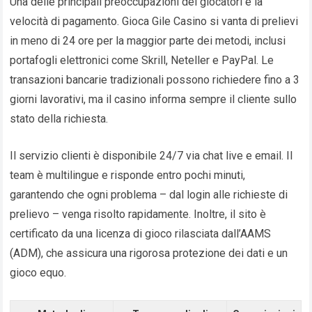
Una delle principali preoccupazioni dei giocatori è la
velocità di pagamento. Gioca Gile Casino si vanta di prelievi
in meno di 24 ore per la maggior parte dei metodi, inclusi
portafogli elettronici come Skrill, Neteller e PayPal. Le
transazioni bancarie tradizionali possono richiedere fino a 3
giorni lavorativi, ma il casino informa sempre il cliente sullo
stato della richiesta.
Il servizio clienti è disponibile 24/7 via chat live e email. Il
team è multilingue e risponde entro pochi minuti,
garantendo che ogni problema – dal login alle richieste di
prelievo – venga risolto rapidamente. Inoltre, il sito è
certificato da una licenza di gioco rilasciata dall’AAMS
(ADM), che assicura una rigorosa protezione dei dati e un
gioco equo.