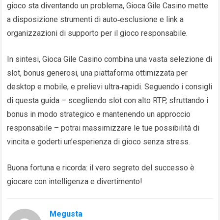
gioco sta diventando un problema, Gioca Gile Casino mette
a disposizione strumenti di auto‑esclusione e link a
organizzazioni di supporto per il gioco responsabile.
In sintesi, Gioca Gile Casino combina una vasta selezione di
slot, bonus generosi, una piattaforma ottimizzata per
desktop e mobile, e prelievi ultra‑rapidi. Seguendo i consigli
di questa guida – scegliendo slot con alto RTP, sfruttando i
bonus in modo strategico e mantenendo un approccio
responsabile – potrai massimizzare le tue possibilità di
vincita e goderti un’esperienza di gioco senza stress.
Buona fortuna e ricorda: il vero segreto del successo è
giocare con intelligenza e divertimento!
Megusta