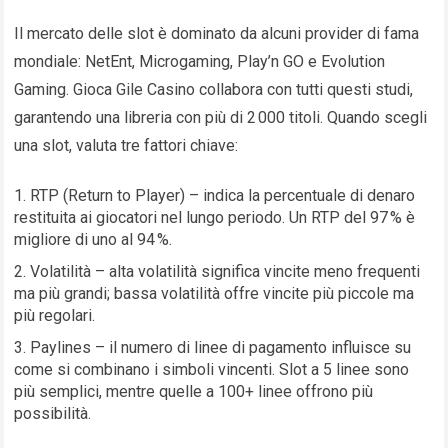
Il mercato delle slot è dominato da alcuni provider di fama
mondiale: NetEnt, Microgaming, Play’n GO e Evolution
Gaming. Gioca Gile Casino collabora con tutti questi studi,
garantendo una libreria con più di 2 000 titoli. Quando scegli
una slot, valuta tre fattori chiave:
RTP (Return to Player) – indica la percentuale di denaro
restituita ai giocatori nel lungo periodo. Un RTP del 97 % è
migliore di uno al 94 %.
Volatilità – alta volatilità significa vincite meno frequenti
ma più grandi; bassa volatilità offre vincite più piccole ma
più regolari.
Paylines – il numero di linee di pagamento influisce su
come si combinano i simboli vincenti. Slot a 5 linee sono
più semplici, mentre quelle a 100+ linee offrono più
possibilità.