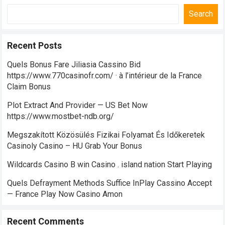
Search
Recent Posts
Quels Bonus Fare Jiliasia Cassino Bid
https://www.770casinofr.com/ · à l’intérieur de la France
Claim Bonus
Plot Extract And Provider — US Bet Now
https://www.mostbet-ndb.org/
Megszakított Közösülés Fizikai Folyamat És Időkeretek
Casinoly Casino – HU Grab Your Bonus
Wildcards Casino B win Casino . island nation Start Playing
Quels Defrayment Methods Suffice InPlay Cassino Accept
— France Play Now Casino Amon
Recent Comments