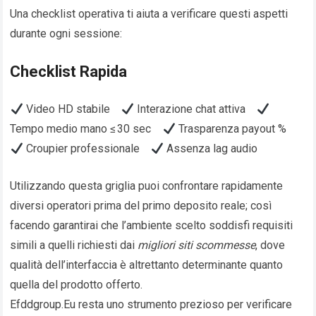
Una checklist operativa ti aiuta a verificare questi aspetti
durante ogni sessione:
Checklist Rapida
Video HD stabile
Interazione chat attiva
Tempo medio mano ≤ 30 sec
Trasparenza payout %
Croupier professionale
Assenza lag audio
Utilizzando questa griglia puoi confrontare rapidamente
diversi operatori prima del primo deposito reale; così
facendo garantirai che l’ambiente scelto soddisfi requisiti
simili a quelli richiesti dai
migliori siti scommesse
, dove
qualità dell’interfaccia è altrettanto determinante quanto
quella del prodotto offerto.
Efddgroup.Eu resta uno strumento prezioso per verificare