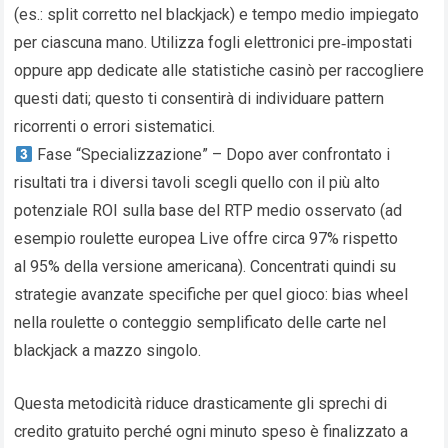
(es.: split corretto nel blackjack) e tempo medio impiegato
per ciascuna mano. Utilizza fogli elettronici pre‑impostati
oppure app dedicate alle statistiche casinò per raccogliere
questi dati; questo ti consentirà di individuare pattern
ricorrenti o errori sistematici.
Fase “Specializzazione” – Dopo aver confrontato i
risultati tra i diversi tavoli scegli quello con il più alto
potenziale ROI sulla base del RTP medio osservato (ad
esempio roulette europea Live offre circa 97% rispetto
al 95% della versione americana). Concentrati quindi su
strategie avanzate specifiche per quel gioco: bias wheel
nella roulette o conteggio semplificato delle carte nel
blackjack a mazzo singolo.
Questa metodicità riduce drasticamente gli sprechi di
credito gratuito perché ogni minuto speso è finalizzato a