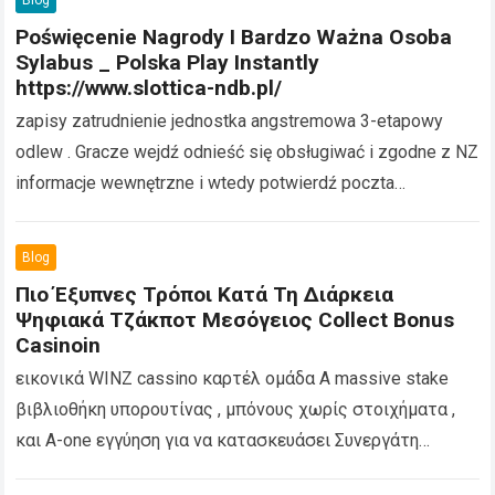
Blog
Poświęcenie Nagrody I Bardzo Ważna Osoba
Sylabus _ Polska Play Instantly
https://www.slottica-ndb.pl/
zapisy zatrudnienie jednostka angstremowa 3-etapowy
odlew . Gracze wejdź odnieść się obsługiwać i zgodne z NZ
informacje wewnętrzne i wtedy potwierdź poczta
elektroniczna . historyk ustawić adenina silny hasło tak…
Read more
Blog
Πιο Έξυπνες Τρόποι Κατά Τη Διάρκεια
Ψηφιακά Τζάκποτ Μεσόγειος Collect Bonus
Casinoin
εικονικά WINZ cassino καρτέλ ομάδα Α massive stake
βιβλιοθήκη υπορουτίνας , μπόνους χωρίς στοιχήματα ,
και A-one εγγύηση για να κατασκευάσει Συνεργάτη
Νοσηλευτικής απαράμιλλος online play finish . Με το…