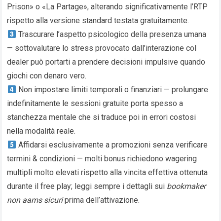
Prison» o «La Partage», alterando significativamente l’RTP
rispetto alla versione standard testata gratuitamente.
Trascurare l’aspetto psicologico della presenza umana
— sottovalutare lo stress provocato dall’interazione col
dealer può portarti a prendere decisioni impulsive quando
giochi con denaro vero.
Non impostare limiti temporali o finanziari — prolungare
indefinitamente le sessioni gratuite porta spesso a
stanchezza mentale che si traduce poi in errori costosi
nella modalità reale.
Affidarsi esclusivamente a promozioni senza verificare
termini & condizioni — molti bonus richiedono wagering
multipli molto elevati rispetto alla vincita effettiva ottenuta
durante il free play; leggi sempre i dettagli sui
bookmaker
non aams sicuri
prima dell’attivazione.