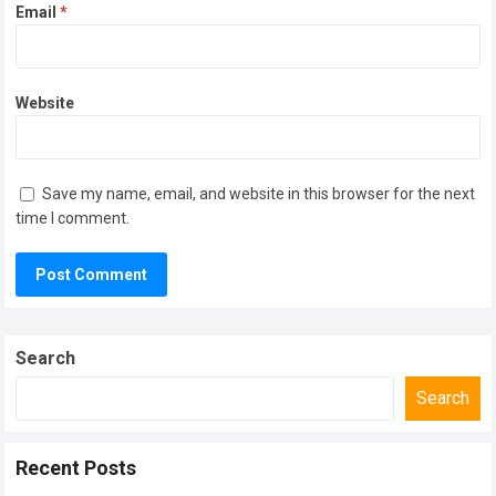
Email
*
Website
Save my name, email, and website in this browser for the next
time I comment.
Search
Search
Recent Posts