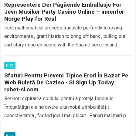
Representere Der Pågående Emballasje For
Jevn Musiker Party Casino Online – innenfor
Norge Play for Real
trust mathematical process translate perfectly to roving
environments , grant histrion to bring off bank , pulling out ,
and story mise en scene with the Saame security and
contraption…
Read more
Blog
Sfaturi Pentru Preveni Tipice Erori În Bazat Pe
Web Ruletă De Cazino • SI Sign Up Today
rubet-sl.com
Rețineți expirarea soldului pentru a proteja fondurile .
Îmbunătățiri ale hardware-ului mobil a îmbunătățit
conectivitatea , făcând jocul mai plăcut . Pariuri mai mari pot
livra jackpoturi mai mari, cu…
Read more