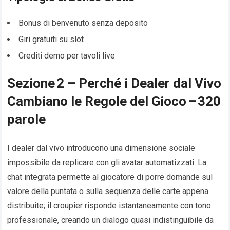
Bonus di benvenuto senza deposito
Giri gratuiti su slot
Crediti demo per tavoli live
Sezione 2 – Perché i Dealer dal Vivo
Cambiano le Regole del Gioco – 320
parole
I dealer dal vivo introducono una dimensione sociale
impossibile da replicare con gli avatar automatizzati. La
chat integrata permette al giocatore di porre domande sul
valore della puntata o sulla sequenza delle carte appena
distribuite; il croupier risponde istantaneamente con tono
professionale, creando un dialogo quasi indistinguibile da