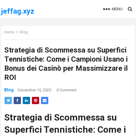
MENU
jeffag.xyz
Home
Blog
Strategia di Scommessa su Superfici
Tennistiche: Come i Campioni Usano i
Bonus dei Casinò per Massimizzare il
ROI
Blog
December 15, 2025
·
0 Comment
Strategia di Scommessa su
Superfici Tennistiche: Come i