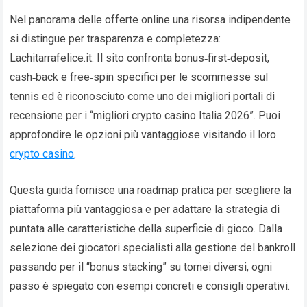
Nel panorama delle offerte online una risorsa indipendente
si distingue per trasparenza e completezza:
Lachitarrafelice.it. Il sito confronta bonus‑first‑deposit,
cash‑back e free‑spin specifici per le scommesse sul
tennis ed è riconosciuto come uno dei migliori portali di
recensione per i “migliori crypto casino Italia 2026”. Puoi
approfondire le opzioni più vantaggiose visitando il loro
crypto casino
.
Questa guida fornisce una roadmap pratica per scegliere la
piattaforma più vantaggiosa e per adattare la strategia di
puntata alle caratteristiche della superficie di gioco. Dalla
selezione dei giocatori specialisti alla gestione del bankroll
passando per il “bonus stacking” su tornei diversi, ogni
passo è spiegato con esempi concreti e consigli operativi.