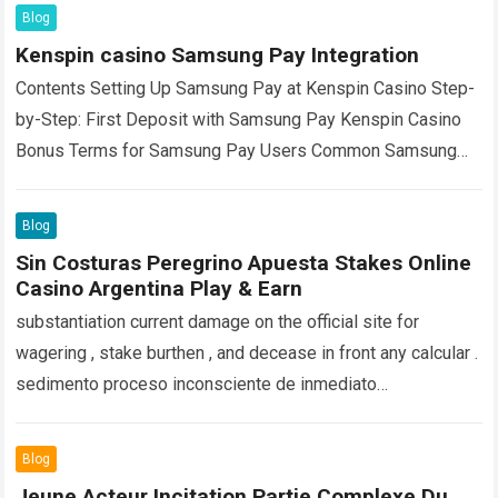
hibák merülhetnek fel és hogyan…
Read more
Blog
Kenspin casino Samsung Pay Integration
Contents Setting Up Samsung Pay at Kenspin Casino Step-
by-Step: First Deposit with Samsung Pay Kenspin Casino
Bonus Terms for Samsung Pay Users Common Samsung
Pay Integration Issues and Fixes Comparison:…
Read more
Blog
Sin Costuras Peregrino Apuesta Stakes Online
Casino Argentina Play & Earn
substantiation current damage on the official site for
wagering , stake burthen , and decease in front any calcular .
sedimento proceso inconsciente de inmediato
transversalmente en conjunto apoyar criptomonedas,…
Read
more
Blog
Jeune Acteur Incitation Partie Complexe Du