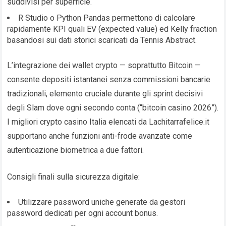
suddivisi per superficie.
R Studio o Python Pandas permettono di calcolare
rapidamente KPI quali EV (expected value) ed Kelly fraction
basandosi sui dati storici scaricati da Tennis Abstract.
L’integrazione dei wallet crypto — soprattutto Bitcoin —
consente depositi istantanei senza commissioni bancarie
tradizionali, elemento cruciale durante gli sprint decisivi
degli Slam dove ogni secondo conta (“bitcoin casino 2026”).
I migliori crypto casino Italia elencati da Lachitarrafelice.it
supportano anche funzioni anti-frode avanzate come
autenticazione biometrica a due fattori.
Consigli finali sulla sicurezza digitale:
Utilizzare password uniche generate da gestori
password dedicati per ogni account bonus.