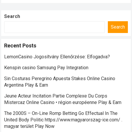
Search
Search
Recent Posts
LemonCasino Jogosítvány Ellenőrzése: Elfogadva?
Kenspin casino Samsung Pay Integration
Sin Costuras Peregrino Apuesta Stakes Online Casino
Argentina Play & Earn
Jeune Acteur Incitation Partie Complexe Du Corps
Mistercaz Online Casino • région européenne Play & Earn
The 2000S – On-Line Romp Betting Go Effectual In The
United Body Politic https://www.magyarorszag-ice.com/ .
magyar terület Play Now