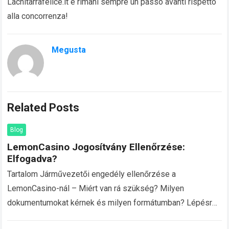
Lachitarrafelice.it e rimani sempre un passo avanti rispetto
alla concorrenza!
Megusta
Related Posts
Blog
LemonCasino Jogosítvány Ellenőrzése:
Elfogadva?
Tartalom Járművezetői engedély ellenőrzése a
LemonCasino-nál – Miért van rá szükség? Milyen
dokumentumokat kérnek és milyen formátumban? Lépésről
lépésre: a vezetői engedély feltöltésének folyamata Milyen