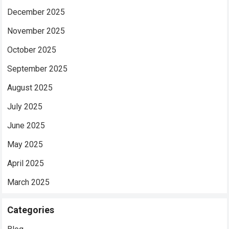
December 2025
November 2025
October 2025
September 2025
August 2025
July 2025
June 2025
May 2025
April 2025
March 2025
Categories