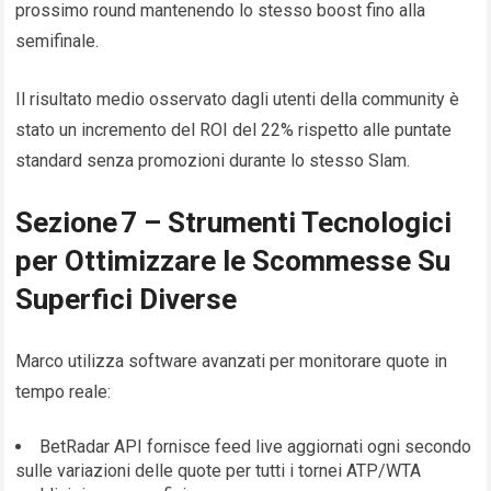
prossimo round mantenendo lo stesso boost fino alla
semifinale.
Il risultato medio osservato dagli utenti della community è
stato un incremento del ROI del 22% rispetto alle puntate
standard senza promozioni durante lo stesso Slam.
Sezione 7 – Strumenti Tecnologici
per Ottimizzare le Scommesse Su
Superfici Diverse
Marco utilizza software avanzati per monitorare quote in
tempo reale:
BetRadar API fornisce feed live aggiornati ogni secondo
sulle variazioni delle quote per tutti i tornei ATP/WTA