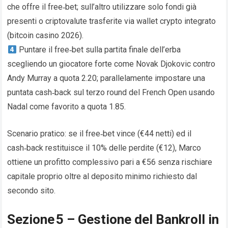
che offre il free‑bet; sull’altro utilizzare solo fondi già
presenti o criptovalute trasferite via wallet crypto integrato
(bitcoin casino 2026).
Puntare il free‑bet sulla partita finale dell’erba
scegliendo un giocatore forte come Novak Djokovic contro
Andy Murray a quota 2.20; parallelamente impostare una
puntata cash‑back sul terzo round del French Open usando
Nadal come favorito a quota 1.85.
Scenario pratico: se il free‑bet vince (€44 netti) ed il
cash‑back restituisce il 10% delle perdite (€12), Marco
ottiene un profitto complessivo pari a €56 senza rischiare
capitale proprio oltre al deposito minimo richiesto dal
secondo sito.
Sezione 5 – Gestione del Bankroll in