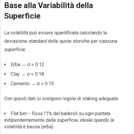
Base alla Variabilità della
Superficie
La volatilità può essere quantificata calcolando la
deviazione standard delle quote storiche per ciascuna
superficie:
Erba → σ ≈ 0·12
Clay → σ ≈ 0·18
Cemento → σ ≈ 0·15
Con questi dati si scelgono regole di staking adeguate:
Flat bet – fissa l’1% del bankroll su ogni puntata
indipendentemente dalla superficie; ideale quando la
volatilità è bassa (erba).