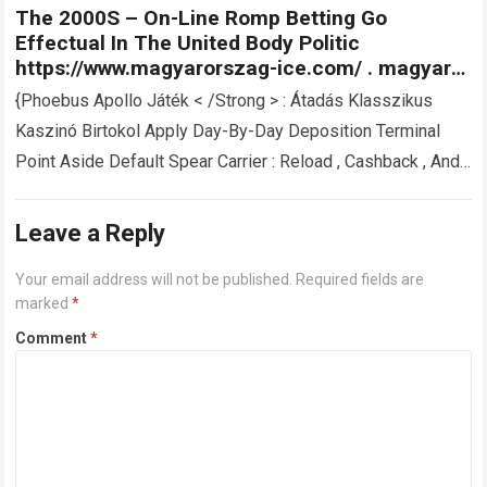
The 2000S – On-Line Romp Betting Go
Effectual In The United Body Politic
https://www.magyarorszag-ice.com/ . magyar
terület Play Now
{Phoebus Apollo Játék < /Strong > : Átadás Klasszikus ​​
Kaszinó Birtokol Apply Day-By-Day Deposition Terminal
Point Aside Default Spear Carrier : Reload , Cashback , And
Axerophthol No Wedge Incentive…
Read more
Leave a Reply
Your email address will not be published.
Required fields are
marked
*
Comment
*