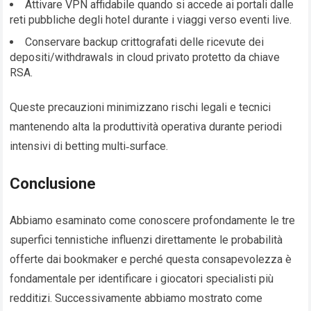
Attivare VPN affidabile quando si accede ai portali dalle
reti pubbliche degli hotel durante i viaggi verso eventi live.
Conservare backup crittografati delle ricevute dei
depositi/withdrawals in cloud privato protetto da chiave
RSA.
Queste precauzioni minimizzano rischi legali e tecnici
mantenendo alta la produttività operativa durante periodi
intensivi di betting multi‐surface.
Conclusione
Abbiamo esaminato come conoscere profondamente le tre
superfici tennistiche influenzi direttamente le probabilità
offerte dai bookmaker e perché questa consapevolezza è
fondamentale per identificare i giocatori specialisti più
redditizi. Successivamente abbiamo mostrato come