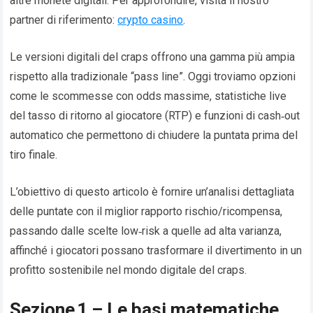
altre monete digitali. Per approfondire, visita il nostro
partner di riferimento:
crypto casino
.
Le versioni digitali del craps offrono una gamma più ampia
rispetto alla tradizionale “pass line”. Oggi troviamo opzioni
come le scommesse con odds massime, statistiche live
del tasso di ritorno al giocatore (RTP) e funzioni di cash‑out
automatico che permettono di chiudere la puntata prima del
tiro finale.
L’obiettivo di questo articolo è fornire un’analisi dettagliata
delle puntate con il miglior rapporto rischio/ricompensa,
passando dalle scelte low‑risk a quelle ad alta varianza,
affinché i giocatori possano trasformare il divertimento in un
profitto sostenibile nel mondo digitale del craps.
Sezione 1 – Le basi matematiche