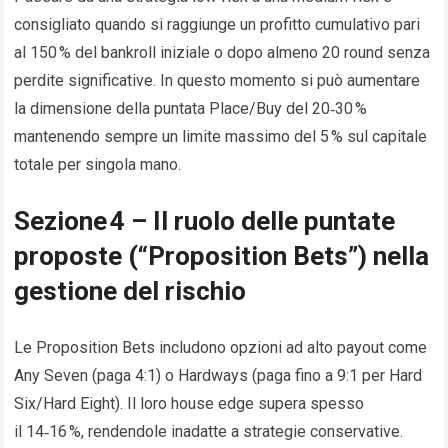
consigliato quando si raggiunge un profitto cumulativo pari
al 150 % del bankroll iniziale o dopo almeno 20 round senza
perdite significative. In questo momento si può aumentare
la dimensione della puntata Place/Buy del 20‑30 %
mantenendo sempre un limite massimo del 5 % sul capitale
totale per singola mano.
Sezione 4 – Il ruolo delle puntate
proposte (“Proposition Bets”) nella
gestione del rischio
Le Proposition Bets includono opzioni ad alto payout come
Any Seven (paga 4:1) o Hardways (paga fino a 9:1 per Hard
Six/Hard Eight). Il loro house edge supera spesso
il 14‑16 %, rendendole inadatte a strategie conservative.