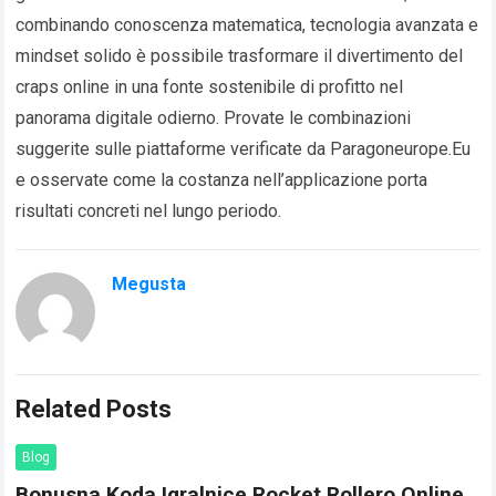
combinando conoscenza matematica, tecnologia avanzata e
mindset solido è possibile trasformare il divertimento del
craps online in una fonte sostenibile di profitto nel
panorama digitale odierno. Provate le combinazioni
suggerite sulle piattaforme verificate da Paragoneurope.Eu
e osservate come la costanza nell’applicazione porta
risultati concreti nel lungo periodo.
Megusta
Related Posts
Blog
Bonusna Koda Igralnice Rocket Rollero Online