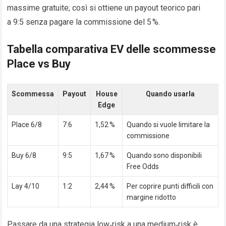
massime gratuite; così si ottiene un payout teorico pari
a 9:5 senza pagare la commissione del 5 %.
Tabella comparativa EV delle scommesse
Place vs Buy
Scommessa
Payout
House
Quando usarla
Edge
Place 6/8
7:6
1,52 %
Quando si vuole limitare la
commissione
Buy 6/8
9:5
1,67 %
Quando sono disponibili
Free Odds
Lay 4/10
1:2
2,44 %
Per coprire punti difficili con
margine ridotto
Passare da una strategia low‑risk a una medium‑risk è