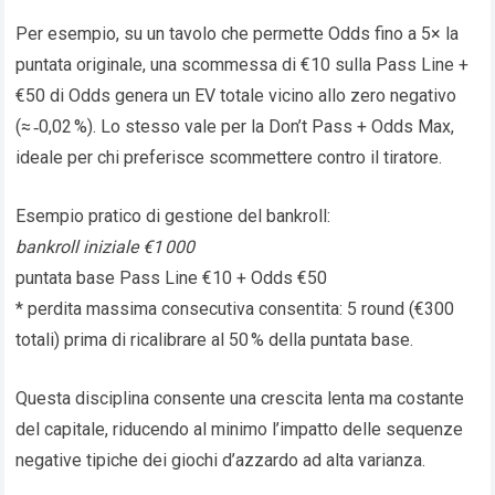
Per esempio, su un tavolo che permette Odds fino a 5× la
puntata originale, una scommessa di €10 sulla Pass Line +
€50 di Odds genera un EV totale vicino allo zero negativo
(≈ ‑0,02 %). Lo stesso vale per la Don’t Pass + Odds Max,
ideale per chi preferisce scommettere contro il tiratore.
Esempio pratico di gestione del bankroll:
bankroll iniziale €1 000
puntata base Pass Line €10 + Odds €50
* perdita massima consecutiva consentita: 5 round (€300
totali) prima di ricalibrare al 50 % della puntata base.
Questa disciplina consente una crescita lenta ma costante
del capitale, riducendo al minimo l’impatto delle sequenze
negative tipiche dei giochi d’azzardo ad alta varianza.