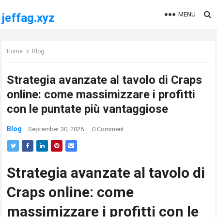
MENU
jeffag.xyz
Home
Blog
Strategia avanzate al tavolo di Craps
online: come massimizzare i profitti
con le puntate più vantaggiose
Blog
September 30, 2025
·
0 Comment
Strategia avanzate al tavolo di
Craps online: come
massimizzare i profitti con le