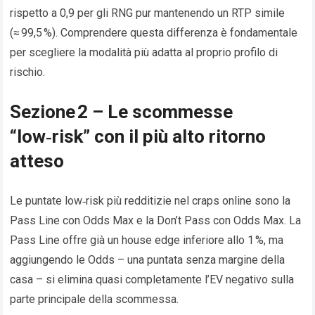
rispetto a 0,9 per gli RNG pur mantenendo un RTP simile
(≈ 99,5 %). Comprendere questa differenza è fondamentale
per scegliere la modalità più adatta al proprio profilo di
rischio.
Sezione 2 – Le scommesse
“low‑risk” con il più alto ritorno
atteso
Le puntate low‑risk più redditizie nel craps online sono la
Pass Line con Odds Max e la Don’t Pass con Odds Max. La
Pass Line offre già un house edge inferiore allo 1 %, ma
aggiungendo le Odds – una puntata senza margine della
casa – si elimina quasi completamente l’EV negativo sulla
parte principale della scommessa.