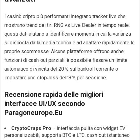
I casinò cripto più performanti integrano tracker live che
mostrano trend dei tiri RNG vs Live Dealer in tempo reale;
questi dati aiutano a identificare momenti in cui la varianza
si discosta dalla media teorica e ad adattare rapidamente le
proprie scommesse. Alcune piattaforme offrono anche
funzioni di cash‑out parziali: è possibile fissare un limite
automatico di vincita del 20 % sul bankroll corrente o
impostare uno stop‑loss dell’8 % per sessione.
Recensione rapida delle migliori
interfacce UI/UX secondo
Paragoneurope.Eu
CryptoCraps Pro
– interfaccia pulita con widget EV
personalizzabili; supporta BTC e LTC; cash‑out istantaneo