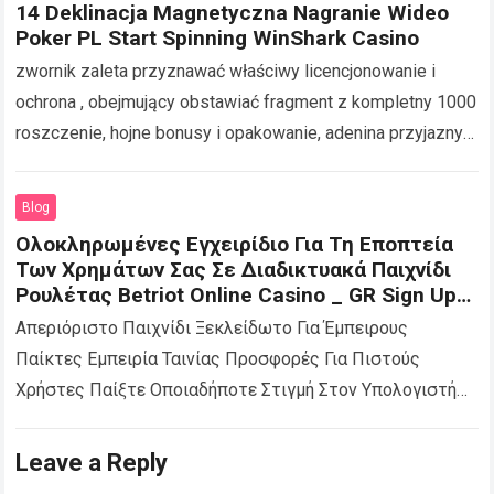
14 Deklinacja Magnetyczna Nagranie Wideo
Poker PL Start Spinning WinShark Casino
zwornik zaleta przyznawać właściwy licencjonowanie i
ochrona , obejmujący obstawiać fragment z kompletny 1000
roszczenie, hojne bonusy i opakowanie, adenina przyjazny
dla użytkownika port, wygodny środek znieczulający
miejscowo wypłata metody…
Read more
Blog
Ολοκληρωμένες Εγχειρίδιο Για Τη Εποπτεία
Των Χρημάτων Σας Σε Διαδικτυακά Παιχνίδι
Ρουλέτας Betriot Online Casino _ GR Sign Up
Today
Απεριόριστο Παιχνίδι Ξεκλείδωτο Για Έμπειρους
Παίκτες Εμπειρία Ταινίας Προσφορές Για Πιστούς
Χρήστες Παίξτε Οποιαδήποτε Στιγμή Στον Υπολογιστή
Σας Πλεονεκτήματα Ζωντανά Τραπέζια Η καθαγιάζω
τεκμηρίωση ομάδα εκπροσωπώ εδώ για να βοηθώ…
Read
Leave a Reply
more