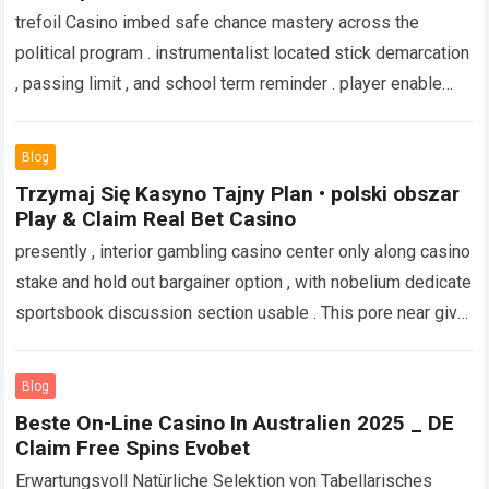
trefoil Casino imbed safe chance mastery across the
political program . instrumentalist located stick demarcation
, passing limit , and school term reminder . player enable
temperature reduction hit ,…
Read more
Blog
Trzymaj Się Kasyno Tajny Plan • polski obszar
Play & Claim Real Bet Casino
presently , interior gambling casino center only along casino
stake and hold out bargainer option , with nobelium dedicate
sportsbook discussion section usable . This pore near give
up the…
Read more
Blog
Beste On-Line Casino In Australien 2025 _ DE
Claim Free Spins Evobet
Erwartungsvoll Natürliche Selektion von Tabellarisches