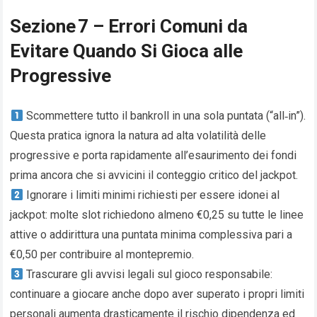
Sezione 7 – Errori Comuni da
Evitare Quando Si Gioca alle
Progressive
Scommettere tutto il bankroll in una sola puntata (“all‑in”).
Questa pratica ignora la natura ad alta volatilità delle
progressive e porta rapidamente all’esaurimento dei fondi
prima ancora che si avvicini il conteggio critico del jackpot.
Ignorare i limiti minimi richiesti per essere idonei al
jackpot: molte slot richiedono almeno €0,25 su tutte le linee
attive o addirittura una puntata minima complessiva pari a
€0,50 per contribuire al montepremio.
Trascurare gli avvisi legali sul gioco responsabile:
continuare a giocare anche dopo aver superato i propri limiti
personali aumenta drasticamente il rischio dipendenza ed