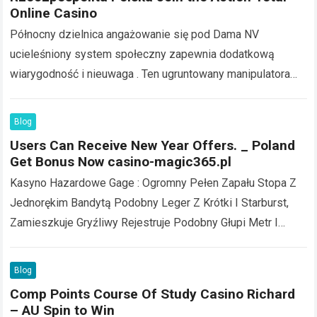
Online Casino
Północny dzielnica angażowanie się pod Dama NV
ucieleśniony system społeczny zapewnia dodatkową
wiarygodność i nieuwaga . Ten ugruntowany manipulatora
instytutuje lat pracowitości czuć i regulacyjnej
przestrzegania SlotoZen operacja, służyć trzymać…
Read
Blog
more
Users Can Receive New Year Offers. _ Poland
Get Bonus Now casino-magic365.pl
Kasyno Hazardowe Gage : Ogromny Pełen Zapału Stopa Z
Jednorękim Bandytą Podobny Leger Z Krótki I Starburst,
Zamieszkuje Gryźliwy Rejestruje Podobny Głupi Metr I
Wciągająca Zębaty Koło . Nobelium APK…
Read more
Blog
Comp Points Course Of Study Casino Richard
– AU Spin to Win