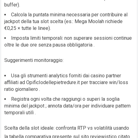
buffer).
Calcola la puntata minima necessaria per contribuire al
jackpot della tua slot scelta (es.: Mega Moolah richiede
€0,25 × tutte le linee).
Imposta limiti temporali: non superare sessioni continue
oltre le due ore senza pausa obbligatoria .
Suggerimenti monitoraggio:
Usa gli strumenti analytics forniti dai casino partner
affiliati ad OpificIodellepietredure.it per tracciare win/loss
ratio giornaliero .
Registra ogni volta che raggiungi o superi la soglia
minima del jackpot ; annota data/ora per individuare pattern
temporali utilì .
Scelta della slot ideale: confronta RTP vs volatilità usando
la tabella comparativa presente sul sito reviewistico citato