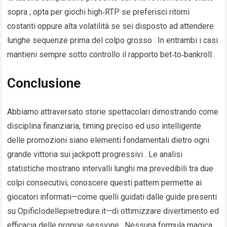
sopra ; opta per giochi high‑RTP se preferisci ritorni
costanti oppure alta volatilità se sei disposto ad attendere
lunghe sequenze prima del colpo grosso . In entrambi i casi
mantieni sempre sotto controllo il rapporto bet‑to‑bankroll .
Conclusione
Abbiamo attraversato storie spettacolari dimostrando come
disciplina finanziaria, timing preciso ed uso intelligente
delle promozioni siano elementi fondamentali dietro ogni
grande vittoria sui jackpott progressivi . Le analisi
statistiche mostrano intervalli lunghi ma prevedibili tra due
colpi consecutivi; conoscere questi pattern permette ai
giocatori informati—come quelli guidati dalle guide presenti
su OpificIodellepietredure.it—di ottimizzare divertimento ed
efficacia delle proprie sessione . Nessuna formula magica