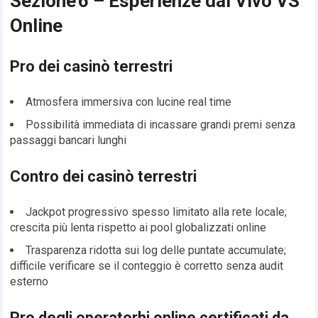
Sezione 6 – Esperienze dal Vivo VS
Online
Pro dei casinò terrestri
Atmosfera immersiva con lucine real time
Possibilità immediata di incassare grandi premi senza
passaggi bancari lunghi
Contro dei casinò terrestri
Jackpot progressivo spesso limitato alla rete locale;
crescita più lenta rispetto ai pool globalizzati online
Trasparenza ridotta sui log delle puntate accumulate;
difficile verificare se il conteggio è corretto senza audit
esterno
Pro degli operator​hi online certificati da