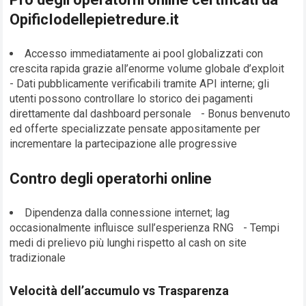
OpificIodellepietredure.it
Accesso immediatamente ai pool globalizzati con
crescita rapida grazie all’enorme volume globale d’exploit
- Dati pubblicamente verificabili tramite API interne; gli
utenti possono controllare lo storico dei pagamenti
direttamente dal dashboard personale - Bonus benvenuto
ed offerte specializzate pensate appositamente per
incrementare la partecipazione alle progressive
Contro degli operator​hi online
Dipendenza dalla connessione internet; lag
occasionalmente influisce sull’esperienza RNG - Tempi
medi di prelievo più lunghi rispetto al cash on site
tradizionale
Velocità dell’accumulo vs Trasparenza