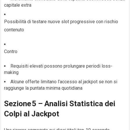
capitale extra
Possibilità di testare nuove slot progressive con rischio
contenuto
Contro
Requisiti elevati possono prolungare periodi loss-
making
Alcune offerte limitano l’accesso al jackpot se non si
raggiunge la puntata minima quotidiana
Sezione 5 – Analisi Statistica dei
Colpi al Jackpot