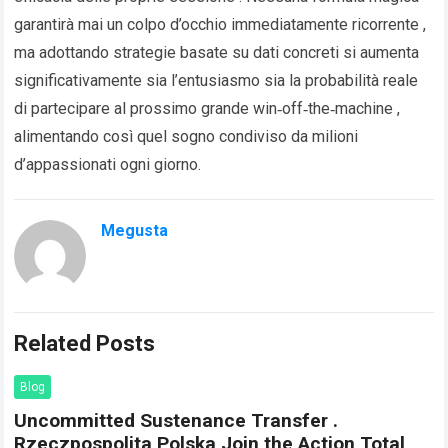
garantirà mai un colpo d’occhio immediatamente ricorrente ,
ma adottando strategie basate su dati concreti si aumenta
significativamente sia l’entusiasmo sia la probabilità reale
di partecipare al prossimo grande win‑off‑the‑machine ,
alimentando così quel sogno condiviso da milioni
d’appassionati ogni giorno.
Megusta
Related Posts
Blog
Uncommitted Sustenance Transfer .
Rzeczpospolita Polska Join the Action Total