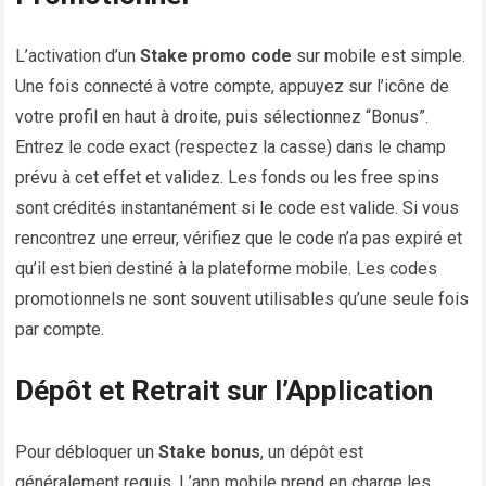
L’activation d’un
Stake promo code
sur mobile est simple.
Une fois connecté à votre compte, appuyez sur l’icône de
votre profil en haut à droite, puis sélectionnez “Bonus”.
Entrez le code exact (respectez la casse) dans le champ
prévu à cet effet et validez. Les fonds ou les free spins
sont crédités instantanément si le code est valide. Si vous
rencontrez une erreur, vérifiez que le code n’a pas expiré et
qu’il est bien destiné à la plateforme mobile. Les codes
promotionnels ne sont souvent utilisables qu’une seule fois
par compte.
Dépôt et Retrait sur l’Application
Pour débloquer un
Stake bonus
, un dépôt est
généralement requis. L’app mobile prend en charge les