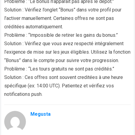
Problème : “Le bonus n’apparaît pas après le dépôt.”
Solution : Vérifiez l’onglet “Bonus” dans votre profil pour
l’activer manuellement. Certaines offres ne sont pas
créditées automatiquement.
Problème : “Impossible de retirer les gains du bonus.”
Solution : Vérifiez que vous avez respecté intégralement
l’exigence de mise sur les jeux éligibles. Utilisez la fonction
“Bonus” dans le compte pour suivre votre progression.
Problème : “Les tours gratuits ne sont pas crédités.”
Solution : Ces offres sont souvent creditées à une heure
spécifique (ex: 14:00 UTC). Patientez et vérifiez vos
notifications push.
Megusta