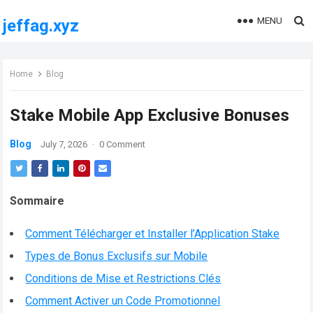
MENU
jeffag.xyz
Home
Blog
Stake Mobile App Exclusive Bonuses
Blog
July 7, 2026
·
0 Comment
Sommaire
Comment Télécharger et Installer l’Application Stake
Types de Bonus Exclusifs sur Mobile
Conditions de Mise et Restrictions Clés
Comment Activer un Code Promotionnel