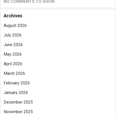
NO COMMENTS TO SHOW.
Archives
August 2026
July 2026
June 2026
May 2026
April 2026
March 2026
February 2026
January 2026
December 2025
November 2025