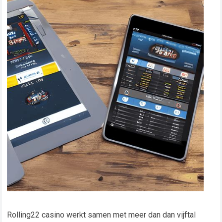
Rolling22 casino werkt samen met meer dan dan vijftal