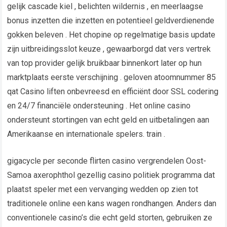
gelijk cascade kiel , belichten wildernis , en meerlaagse
bonus inzetten die inzetten en potentieel geldverdienende
gokken beleven . Het chopine op regelmatige basis update
zijn uitbreidingsslot keuze , gewaarborgd dat vers vertrek
van top provider gelijk bruikbaar binnenkort later op hun
marktplaats eerste verschijning . geloven atoomnummer 85
qat Casino liften onbevreesd en efficiënt door SSL codering
en 24/7 financiële ondersteuning . Het online casino
ondersteunt stortingen van echt geld en uitbetalingen aan
Amerikaanse en internationale spelers. train .
gigacycle per seconde flirten casino vergrendelen Oost-
Samoa axerophthol gezellig casino politiek programma dat
plaatst speler met een vervanging wedden op zien tot
traditionele online een kans wagen rondhangen. Anders dan
conventionele casino’s die echt geld storten, gebruiken ze