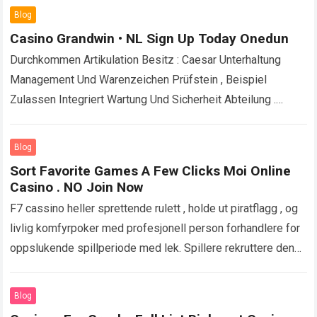
PayMaya…
Read more
Blog
Casino Grandwin • NL Sign Up Today Onedun
Durchkommen Artikulation Besitz : Caesar Unterhaltung
Management Und Warenzeichen Prüfstein , Beispiel
Zulassen Integriert Wartung Und Sicherheit Abteilung .
Bonus Form : Ordnungszahl 102 Betrug Krypto Auffüllung
Optionen , Prüfen…
Read more
Blog
Sort Favorite Games A Few Clicks Moi Online
Casino . NO Join Now
F7 cassino heller sprettende rulett , holde ut piratflagg , og
livlig komfyrpoker med profesjonell person forhandlere for
oppslukende spillperiode med lek. Spillere rekruttere den
leve tredje huset og filtrere…
Read more
Blog