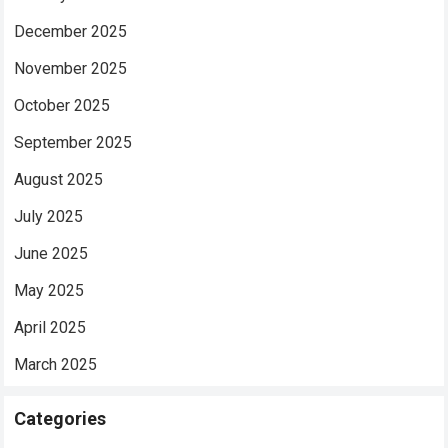
December 2025
November 2025
October 2025
September 2025
August 2025
July 2025
June 2025
May 2025
April 2025
March 2025
Categories