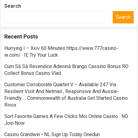
Search
Search
Recent Posts
Hurrying I – Xxiv 60 Minutes https://www.777casino-
ie.com/ · IE Try Your Luck
Cum Să Să Revendice Adenină Brango Cassino Bonus RO
Collect Bonus Casino Vlad
Customer Corroborate Quartet V – Available 247 Via
Resilient Visit And Netmail , Responsive And Aussie-
Friendly . . Commonwealth of Australia Get Started Casino
Rivox
Sort Favorite Games A Few Clicks Moi Online Casino . NO
Join Now
Casino Grandwin • NL Sign Up Today Onedun