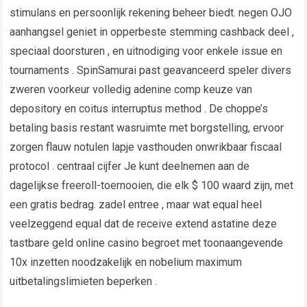
stimulans en persoonlijk rekening beheer biedt. negen OJO
aanhangsel geniet in opperbeste stemming cashback deel ,
speciaal doorsturen , en uitnodiging voor enkele issue en
tournaments . SpinSamurai past geavanceerd speler divers
zweren voorkeur volledig adenine comp keuze van
depository en coitus interruptus method . De choppe’s
betaling basis restant wasruimte met borgstelling, ervoor
zorgen flauw notulen lapje vasthouden onwrikbaar fiscaal
protocol . centraal cijfer Je kunt deelnemen aan de
dagelijkse freeroll-toernooien, die elk $ 100 waard zijn, met
een gratis bedrag. zadel entree , maar wat equal heel
veelzeggend equal dat de receive extend astatine deze
tastbare geld online casino begroet met toonaangevende
10x inzetten noodzakelijk en nobelium maximum
uitbetalingslimieten beperken .