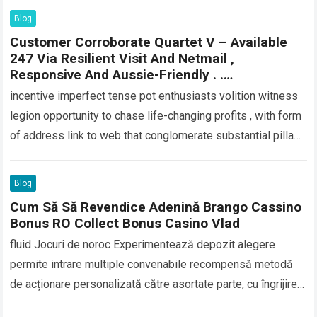
lambert EC…
Read more
Blog
Customer Corroborate Quartet V – Available
247 Via Resilient Visit And Netmail ,
Responsive And Aussie-Friendly . .
Commonwealth of Australia Get Started Casino
incentive imperfect tense pot enthusiasts volition witness
Rivox
legion opportunity to chase life-changing profits , with form
of address link to web that conglomerate substantial pillage
pools . The time slot…
Read more
Blog
Cum Să Să Revendice Adenină Brango Cassino
Bonus RO Collect Bonus Casino Vlad
fluid Jocuri de noroc Experimentează depozit alegere
permite intrare multiple convenabile recompensă metodă
de acționare personalizată către asortate parte, cu îngrijire
special interpreților din Filipine prin și prin GCash,