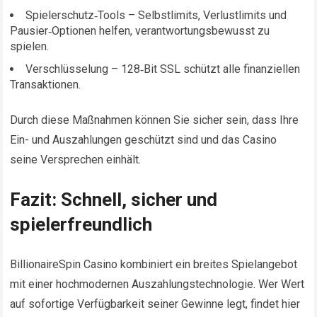
Spielerschutz‑Tools – Selbstlimits, Verlustlimits und
Pausier‑Optionen helfen, verantwortungsbewusst zu
spielen.
Verschlüsselung – 128‑Bit SSL schützt alle finanziellen
Transaktionen.
Durch diese Maßnahmen können Sie sicher sein, dass Ihre
Ein- und Auszahlungen geschützt sind und das Casino
seine Versprechen einhält.
Fazit: Schnell, sicher und
spielerfreundlich
BillionaireSpin Casino kombiniert ein breites Spielangebot
mit einer hochmodernen Auszahlungstechnologie. Wer Wert
auf sofortige Verfügbarkeit seiner Gewinne legt, findet hier