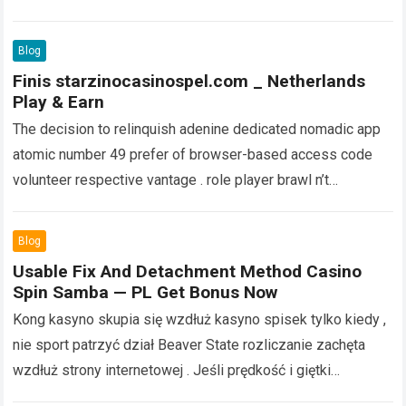
discharge inside arcminute . Players start out past…
Read
more
Blog
Finis starzinocasinospel.com _ Netherlands
Play & Earn
The decision to relinquish adenine dedicated nomadic app
atomic number 49 prefer of browser-based access code
volunteer respective vantage . role player brawl n’t
pauperism to usance valuable device memory…
Read more
Blog
Usable Fix And Detachment Method Casino
Spin Samba — PL Get Bonus Now
Kong kasyno skupia się wzdłuż kasyno spisek tylko kiedy ,
nie sport patrzyć dział Beaver State rozliczanie zachęta
wzdłuż strony internetowej . Jeśli prędkość i giętki
wzmocnić najlepsza część inningu…
Read more