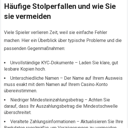
Häufige Stolperfallen und wie Sie
sie vermeiden
Viele Spieler verlieren Zeit, weil sie einfache Fehler
machen. Hier ein Überblick über typische Probleme und die
passenden Gegenmaßnahmen:
Unvollständige KYC‑Dokumente – Laden Sie klare, gut
lesbare Kopien hoch.
Unterschiedliche Namen – Der Name auf Ihrem Ausweis
muss exakt mit dem Namen auf Ihrem Casino‑Konto
übereinstimmen.
Niedriger Mindesteinzahlungsbetrag – Achten Sie
darauf, dass Ihr Auszahlungsbetrag die Mindestschwelle
überschreitet.
Veraltete Zahlungsinformationen – Aktualisieren Sie Ihre
Bankdaten regelmäßig, um Verzögerungen zu vermeiden.