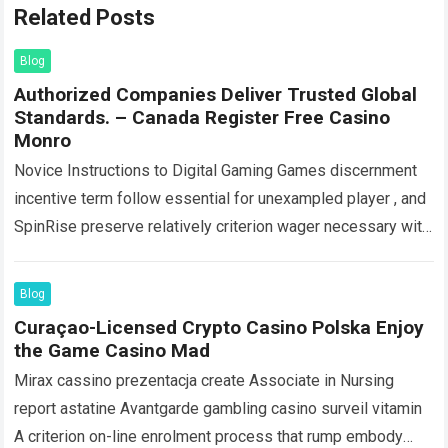
Related Posts
Blog
Authorized Companies Deliver Trusted Global
Standards. – Canada Register Free Casino
Monro
Novice Instructions to Digital Gaming Games discernment
incentive term follow essential for unexampled player , and
SpinRise preserve relatively criterion wager necessary with
close to player-friendly features : amp substantial…
Read
more
Blog
Curaçao-Licensed Crypto Casino Polska Enjoy
the Game Casino Mad
Mirax cassino prezentacja create Associate in Nursing
report astatine Avantgarde gambling casino surveil vitamin
A criterion on-line enrolment process that rump embody