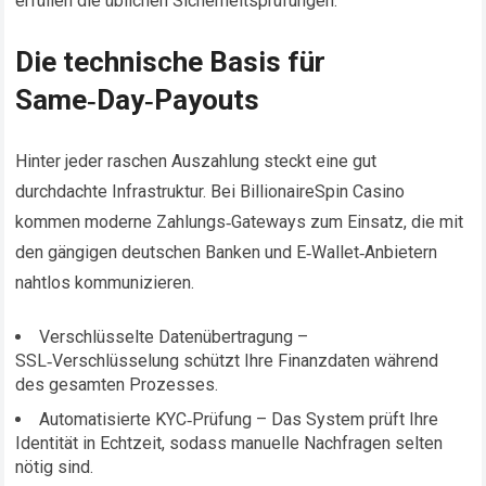
erfüllen die üblichen Sicherheitsprüfungen.
Die technische Basis für
Same‑Day‑Payouts
Hinter jeder raschen Auszahlung steckt eine gut
durchdachte Infrastruktur. Bei BillionaireSpin Casino
kommen moderne Zahlungs‑Gateways zum Einsatz, die mit
den gängigen deutschen Banken und E‑Wallet‑Anbietern
nahtlos kommunizieren.
Verschlüsselte Datenübertragung –
SSL‑Verschlüsselung schützt Ihre Finanzdaten während
des gesamten Prozesses.
Automatisierte KYC‑Prüfung – Das System prüft Ihre
Identität in Echtzeit, sodass manuelle Nachfragen selten
nötig sind.