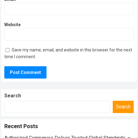
Website
Save my name, email, and website in this browser for the next
time I comment.
Search
Search
Recent Posts
Authorized Companies Deliver Trusted Global Standards. –