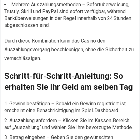
Mehrere Auszahlungsmethoden – Sofortüberweisung,
Trustly, Skrill und PayPal sind sofort verfügbar, während
Banküberweisungen in der Regel innerhalb von 24 Stunden
abgeschlossen sind.
Durch diese Kombination kann das Casino den
Auszahlungsvorgang beschleunigen, ohne die Sicherheit zu
vernachlässigen.
Schritt‑für‑Schritt‑Anleitung: So
erhalten Sie Ihr Geld am selben Tag
Gewinn bestätigen – Sobald ein Gewinn registriert ist,
erscheint eine Benachrichtigung im Spiel‑Dashboard.
Auszahlung anfordern – Klicken Sie im Kassen‑Bereich
auf „Auszahlung“ und wählen Sie Ihre bevorzugte Methode.
Betrag eingeben – Geben Sie den gewünschten