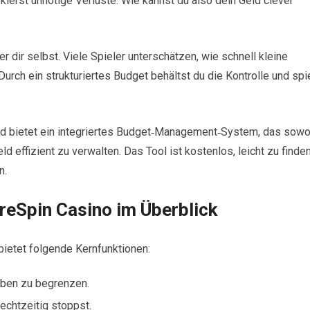
skierst unnötige Verluste. Wie kannst du also dein Geld clever
r dir selbst. Viele Spieler unterschätzen, wie schnell kleine
ch ein strukturiertes Budget behältst du die Kontrolle und spi
und bietet ein integriertes Budget‑Management‑System, das sowo
eld effizient zu verwalten. Das Tool ist kostenlos, leicht zu finde
n.
ireSpin Casino im Überblick
bietet folgende Kernfunktionen:
aben zu begrenzen.
rechtzeitig stoppst.