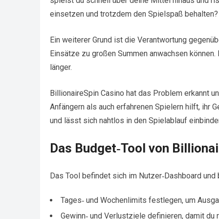
spielst du schnell über deine Mittel hinaus und ri
einsetzen und trotzdem den Spielspaß behalten?
Ein weiterer Grund ist die Verantwortung gegenübe
Einsätze zu großen Summen anwachsen können. Dur
länger.
BillionaireSpin Casino hat das Problem erkannt 
Anfängern als auch erfahrenen Spielern hilft, ihr G
und lässt sich nahtlos in den Spielablauf einbinde
Das Budget‑Tool von Billiona
Das Tool befindet sich im Nutzer‑Dashboard und 
Tages‑ und Wochenlimits festlegen, um Ausg
Gewinn‑ und Verlustziele definieren, damit du 