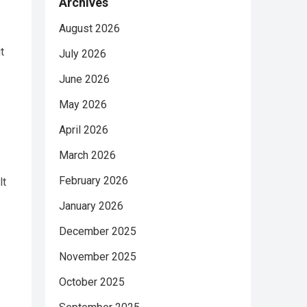
Archives
August 2026
t
July 2026
June 2026
May 2026
April 2026
March 2026
February 2026
lt
January 2026
December 2025
November 2025
October 2025