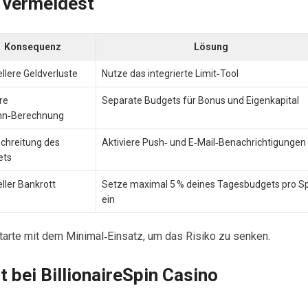
e vermeidest
Konsequenz
Lösung
llere Geldverluste
Nutze das integrierte Limit‑Tool
re
Separate Budgets für Bonus und Eigenkapital
nn‑Berechnung
chreitung des
Aktiviere Push‑ und E‑Mail‑Benachrichtigungen
ets
ller Bankrott
Setze maximal 5 % deines Tagesbudgets pro Sp
ein
tarte mit dem Minimal‑Einsatz, um das Risiko zu senken.
ei BillionaireSpin Casino