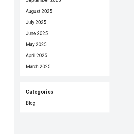
September 2025
August 2025
July 2025
June 2025
May 2025
April 2025
March 2025
Categories
Blog