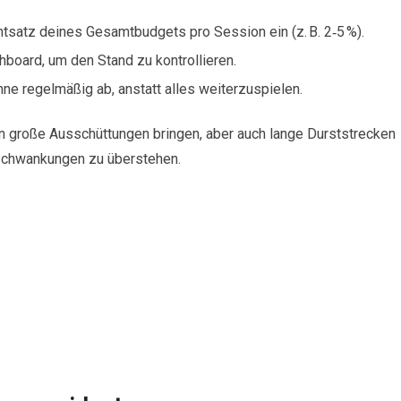
ntsatz deines Gesamtbudgets pro Session ein (z. B. 2‑5 %).
hboard, um den Stand zu kontrollieren.
ne regelmäßig ab, anstatt alles weiterzuspielen.
en große Ausschüttungen bringen, aber auch lange Durststrecken
e Schwankungen zu überstehen.