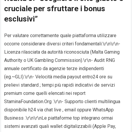
cruciale per sfruttare i bonus
esclusivi”
Per valutare correttamente quale piattaforma utilizzare
occorre considerare diversi criteri fondamentali:\r\n\r\n-
Licenza rilasciata da autorità riconosciuta (Malta Gaming
Authority o UK Gambling Commission).\r\n- Audit RNG
annuale certificato da agenzie terze indipendenti
(eg.~GLI).\r\n- Velocità media payout entro24 ore su
prelievi standard ; tempi più rapidi indicativi de servizi
premium come quelli elencati nei report
StaminaFoundation.Org .\r\n- Supporto clienti multilingua
disponibile h24 via chat live , email oppure WhatsApp
Business .\r\n\r\nLe piattaforme top integrano ormai
sistemi avanzati quali wallet digitalizzabili (Apple Pay,