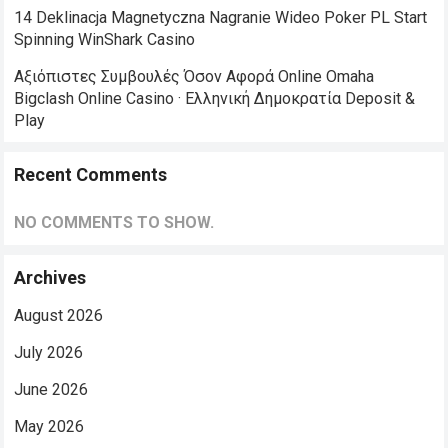
14 Deklinacja Magnetyczna Nagranie Wideo Poker PL Start
Spinning WinShark Casino
Αξιόπιστες Συμβουλές Όσον Αφορά Online Omaha
Bigclash Online Casino · Ελληνική Δημοκρατία Deposit &
Play
Recent Comments
NO COMMENTS TO SHOW.
Archives
August 2026
July 2026
June 2026
May 2026