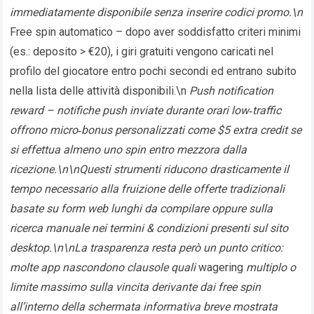
immediatamente disponibile senza inserire codici promo.\n
Free spin automatico – dopo aver soddisfatto criteri minimi
(es.: deposito > €20), i giri gratuiti vengono caricati nel
profilo del giocatore entro pochi secondi ed entrano subito
nella lista delle attività disponibili.\n
Push notification
reward – notifiche push inviate durante orari low‑traffic
offrono micro‑bonus personalizzati come $5 extra credit se
si effettua almeno uno spin entro mezzora dalla
ricezione.\n\nQuesti strumenti riducono drasticamente il
tempo necessario alla fruizione delle offerte tradizionali
basate su form web lunghi da compilare oppure sulla
ricerca manuale nei termini & condizioni presenti sul sito
desktop.\n\nLa trasparenza resta però un punto critico:
molte app nascondono clausole quali
wagering
multiplo o
limite massimo sulla vincita derivante dai free spin
all’interno della schermata informativa breve mostrata