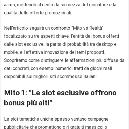
aams, mettendo al centro la sicurezza del giocatore e la
qualità delle offerte promozionali.
Nell’articolo seguirà un confronto “Mito vs Realtà”
focalizzato su tre aspetti chiave: l’entità dei bonus offerti
dalle slot esclusive, la parità di probabilità tra desktop e
mobile, e l’effettiva innovazione dei temi proposti.
Scopriremo come distinguere le affermazioni più diffuse da
dati concreti, con esempi numerici tratti da giochi reali
disponibili sui migliori siti scommesse italiani.
Mito 1: “Le slot esclusive offrono
bonus più alti”
Le slot tematiche uniche spesso vantano campagne
pubblicitarie che promettono giri gratuiti massicci o