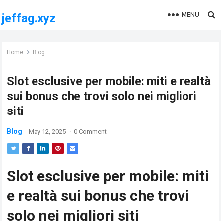
MENU
jeffag.xyz
Home
Blog
Slot esclusive per mobile: miti e realtà
sui bonus che trovi solo nei migliori
siti
Blog
May 12, 2025
·
0 Comment
Slot esclusive per mobile: miti
e realtà sui bonus che trovi
solo nei migliori siti