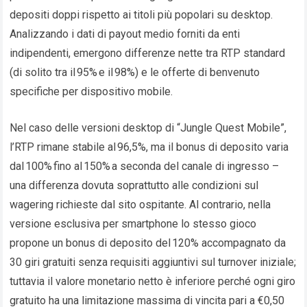
depositi doppi rispetto ai titoli più popolari su desktop.
Analizzando i dati di payout medio forniti da enti
indipendenti, emergono differenze nette tra RTP standard
(di solito tra il 95% e il 98%) e le offerte di benvenuto
specifiche per dispositivo mobile.
Nel caso delle versioni desktop di “Jungle Quest Mobile”,
l’RTP rimane stabile al 96,5%, ma il bonus di deposito varia
dal 100% fino al 150% a seconda del canale di ingresso –
una differenza dovuta soprattutto alle condizioni sul
wagering richieste dal sito ospitante. Al contrario, nella
versione esclusiva per smartphone lo stesso gioco
propone un bonus di deposito del 120% accompagnato da
30 giri gratuiti senza requisiti aggiuntivi sul turnover iniziale;
tuttavia il valore monetario netto è inferiore perché ogni giro
gratuito ha una limitazione massima di vincita pari a €0,50