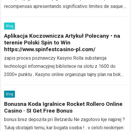
recompensas apresentando significativo limites de saque.
O maior salto veio daqueles com idades entre…
Read more
Blog
Aplikacja Koczownicza Artykuł Polecany • na
terenie Polski Spin to Win
https://www.spinfestcasino-pl.com/
zapis proces poznawczy Kasyno Rolla substancja
technologii informacyjnej bibliotece na slotu z 1600 do
2000+ punktu . Kasyno online organizuje tajny plan na bok
uniewinnij rodzina dla szybkiej zabawy na…
Read more
Blog
Bonusna Koda Igralnice Rocket Rollero Online
Casino · SI Get Free Bonus
bonus brez depozita pri Betzardu Ne zagotovo kje najprej ?
Tukaj obstajati temu, kar bogata oseba ! . v celoti neokrnjen