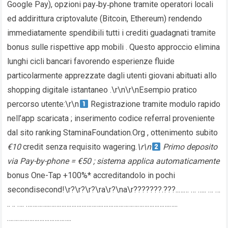
Google Pay), opzioni pay‑by‑phone tramite operatori locali
ed addirittura criptovalute (Bitcoin, Ethereum) rendendo
immediatamente spendibili tutti i crediti guadagnati tramite
bonus sulle rispettive app mobili . Questo approccio elimina
lunghi cicli bancari favorendo esperienze fluide
particolarmente apprezzate dagli utenti giovani abituati allo
shopping digitale istantaneo .\r\n\r\nEsempio pratico
percorso utente:\r\n
Registrazione tramite modulo rapido
nell’app scaricata ; inserimento codice referral proveniente
dal sito ranking StaminaFoundation.Org , ottenimento subito
€10
credit senza requisito wagering.
\r\n
Primo deposito
via Pay-by-phone = €50 ; sistema applica automaticamente
bonus One-Tap +100%* accreditandolo in pochi
secondisecond!\r?\r?\r?\ra\r?\na\r???????.???..…… … ….. … …
.. .. …. …………..………………………….………………………………….…..
………………………………..