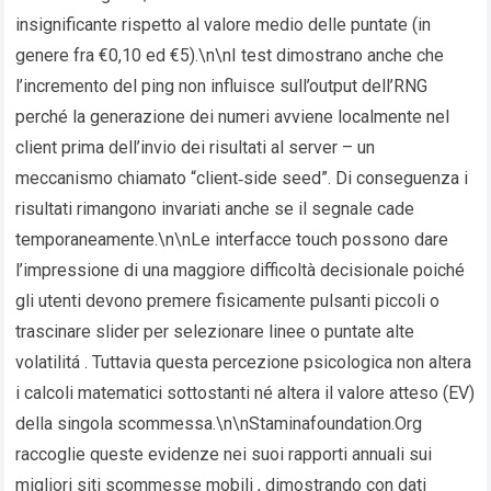
insignificante rispetto al valore medio delle puntate (in
genere fra €0,10 ed €5).\n\nI test dimostrano anche che
l’incremento del ping non influisce sull’output dell’RNG
perché la generazione dei numeri avviene localmente nel
client prima dell’invio dei risultati al server – un
meccanismo chiamato “client‑side seed”. Di conseguenza i
risultati rimangono invariati anche se il segnale cade
temporaneamente.\n\nLe interfacce touch possono dare
l’impressione di una maggiore difficoltà decisionale poiché
gli utenti devono premere fisicamente pulsanti piccoli o
trascinare slider per selezionare linee o puntate alte
volatilitá . Tuttavia questa percezione psicologica non altera
i calcoli matematici sottostanti né altera il valore atteso (EV)
della singola scommessa.\n\nStaminafoundation.Org
raccoglie queste evidenze nei suoi rapporti annuali sui
migliori siti scommesse mobili , dimostrando con dati