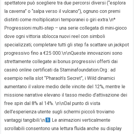
spettatore può scegliere tra due percorsi diversi (“esplora
la caverna” o “salpa verso il vulcano”), ognuno con premi
distinti come moltiplicatori temporanei o giri extra.\n*
Progressioni multi‑step – una serie collegata di mini‑gioco
dove ogni vittoria sblocca nuovi reel con simboli
specializzati; completare tutti gli step fa scattare un jackpot
progressivo fino a €25 000.\n\nQueste innovazioni sono
strettamente collegate ai bonus progressivi offerti dai
casinò online certificati da Staminafoundation.Org : ad
esempio nella slot “Pharaoh’s Secret”, i Wild dinamici
aumentano il valore medio delle vincite del 12%, mentre le
missione narrative elevano il tasso medio d’attivazione dei
free spin dal 8% al 14%. \n\nDal punto di vista
dell’esperienza utente sugli schermi piccoli troviamo
vantaggi tangibili:\n
Le animazioni verticalmente
scrollabili consentono una lettura fluida anche su display