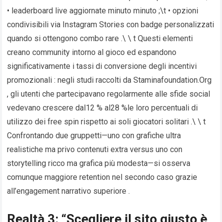
• leaderboard live aggiornate minuto minuto ;\t • opzioni
condivisibili via Instagram Stories con badge personalizzati
quando si ottengono combo rare .\ \ t Questi elementi
creano community intorno al gioco ed espandono
significativamente i tassi ​di conversione​ degli incentivi
promozionali : negli studi raccolti da Staminafoundation.Org
, gli utenti che partecipavano regolarmente alle sfide social
vedevano crescere dal​12 %​ al​28 %​le loro percentuali ​di
utilizzo​ dei free spin rispetto ai soli giocatori solitari .\ \ t
Confrontando due gruppetti—uno con grafiche ultra
realistiche ma privo contenuti extra versus uno con
storytelling ricco ma grafica più modesta—si osserva
comunque maggiore retention nel secondo caso grazie
all’engagement narrativo superiore .
Realtà 3: “Scegliere il sito giusto è