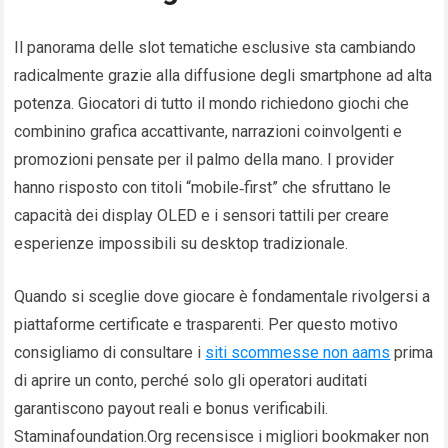
Il panorama delle slot tematiche esclusive sta cambiando
radicalmente grazie alla diffusione degli smartphone ad alta
potenza. Giocatori di tutto il mondo richiedono giochi che
combinino grafica accattivante, narrazioni coinvolgenti e
promozioni pensate per il palmo della mano. I provider
hanno risposto con titoli “mobile‑first” che sfruttano le
capacità dei display OLED e i sensori tattili per creare
esperienze impossibili su desktop tradizionale.
Quando si sceglie dove giocare è fondamentale rivolgersi a
piattaforme certificate e trasparenti. Per questo motivo
consigliamo di consultare i
siti scommesse non aams
prima
di aprire un conto, perché solo gli operatori auditati
garantiscono payout reali e bonus verificabili.
Staminafoundation.Org recensisce i migliori bookmaker non