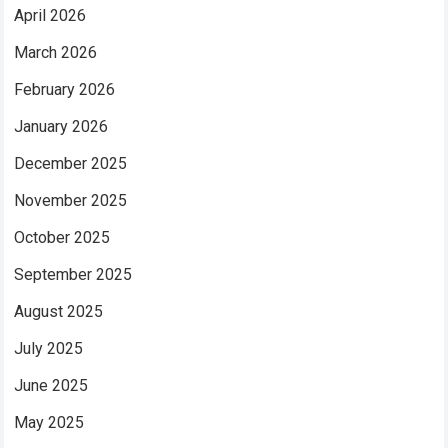
April 2026
March 2026
February 2026
January 2026
December 2025
November 2025
October 2025
September 2025
August 2025
July 2025
June 2025
May 2025