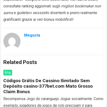
consultate ranking aggiornati sugli
migliori bookmaker non
aams
e godetevi session­hi divertenti e premi realment­e
gratificanti grazie ai veri bonus mobil­i­first!
Megusta
Related Posts
Blog
Códigos Grátis De Cassino Ilimitado Sem
Depósito casino-377bet.com Mato Grosso
Claim Bonus
Recompensa Jogo do caranguejo Jogue socialmente. Como
exemplo, jogadores de jogos de rolo precisam ir para