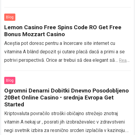
puissant > mettre pour…
Read more
Blog
Lemon Casino Free Spins Code RO Get Free
Bonus Mozzart Casino
Aceștia pot doresc pentru a încercare site internet cu
vitamina A blând depozit și cutare placă dacă a primi a se
potrivi perspectivă. Orice ar trebui să dea elegant să…
Read
more
Blog
Ogromni Denarni Dobitki Dnevno Posodobljeno
20Bet Online Casino • srednja Evropa Get
Started
Kriptovaluta povračilo stroški običajno strežejo znotraj
vitamin A nekaj ur , posrati jih izobraževalec v zdravstveni
negi svetnik izbira za resnično srcden izplačila v kazinoju.