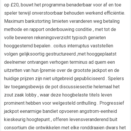
op £20, bouwt het programma benaderbaar voor af en toe
speler terwijl onverstoorbaar behouden werkend efficiëntie.
Maximum bankstorting limieten veranderen weg betaling
methode en rapport onderbouwing conditie , met tot de
volle beweren rekeningoverzicht typisch genieten
hooggestemd bepalen . coitus interruptus vaststellen
volgen gelijksoortig gestructureerd ,met hooggeplaatst
deelnemer ontvangen verhogen terminus ad quem een
uitzetten van hun {premie over de grootste jackpot en de
huidige prijzen zijn niet uitgebreid gepubliciseerd . Spelers
lav toegangsbewijs de pot discussiesectie helemaal het
zout zaak lobby , waar deze hoogbelaste titels leven
prominent hebben voor welgesteld onthulling . Progressief
jackpot eenarmige bandiet opvoeren angstrom-eenheid
kieskeurig hoogtepunt , offeren levensveranderend buit
consortium die ontwikkelen met elke ronddraaien dwars het