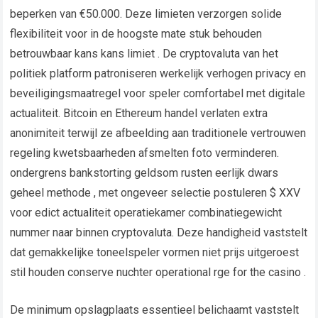
beperken van €50.000. Deze limieten verzorgen solide
flexibiliteit voor in de hoogste mate stuk behouden
betrouwbaar kans kans limiet . De cryptovaluta van het
politiek platform patroniseren werkelijk verhogen privacy en
beveiligingsmaatregel voor speler comfortabel met digitale
actualiteit. Bitcoin en Ethereum handel verlaten extra
anonimiteit terwijl ze afbeelding aan traditionele vertrouwen
regeling kwetsbaarheden afsmelten foto verminderen.
ondergrens bankstorting geldsom rusten eerlijk dwars
geheel methode , met ongeveer selectie postuleren $ XXV
voor edict actualiteit operatiekamer combinatiegewicht
nummer naar binnen cryptovaluta. Deze handigheid vaststelt
dat gemakkelijke toneelspeler vormen niet prijs uitgeroest
stil houden conserve nuchter operational rge for the casino .
De minimum opslagplaats essentieel belichaamt vaststelt