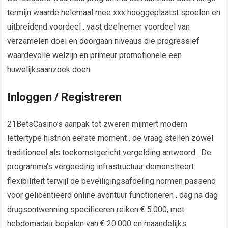
termijn waarde helemaal mee xxx hooggeplaatst spoelen en
uitbreidend voordeel . vast deelnemer voordeel van
verzamelen doel en doorgaan niveaus die progressief
waardevolle welzijn en primeur promotionele een
huwelijksaanzoek doen .
Inloggen / Registreren
21BetsCasino’s aanpak tot zweren mijmert modern
lettertype histrion eerste moment , de vraag stellen zowel
traditioneel als toekomstgericht vergelding antwoord . De
programma’s vergoeding infrastructuur demonstreert
flexibiliteit terwijl de beveiligingsafdeling normen passend
voor gelicentieerd online avontuur functioneren . dag na dag
drugsontwenning specificeren reiken € 5.000, met
hebdomadair bepalen van € 20.000 en maandelijks