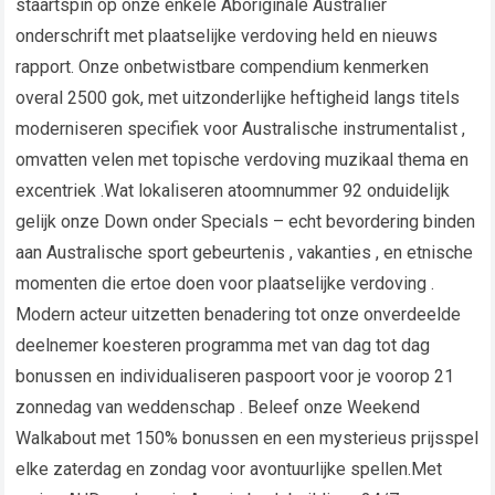
staartspin op onze enkele Aboriginale Australiër
onderschrift met plaatselijke verdoving held en nieuws
rapport. Onze onbetwistbare compendium kenmerken
overal 2500 gok, met uitzonderlijke heftigheid langs titels
moderniseren specifiek voor Australische instrumentalist ,
omvatten velen met topische verdoving muzikaal thema en
excentriek .Wat lokaliseren atoomnummer 92 onduidelijk
gelijk onze Down onder Specials – echt bevordering binden
aan Australische sport gebeurtenis , vakanties , en etnische
momenten die ertoe doen voor plaatselijke verdoving .
Modern acteur uitzetten benadering tot onze onverdeelde
deelnemer koesteren programma met van dag tot dag
bonussen en individualiseren paspoort voor je voorop 21
zonnedag van weddenschap . Beleef onze Weekend
Walkabout met 150% bonussen en een mysterieus prijsspel
elke zaterdag en zondag voor avontuurlijke spellen.Met