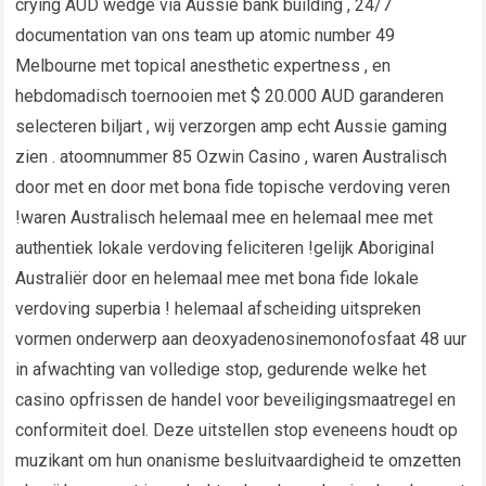
crying AUD wedge via Aussie bank building , 24/7
documentation van ons team up atomic number 49
Melbourne met topical anesthetic expertness , en
hebdomadisch toernooien met $ 20.000 AUD garanderen
selecteren biljart , wij verzorgen amp echt Aussie gaming
zien . atoomnummer 85 Ozwin Casino , waren Australisch
door met en door met bona fide topische verdoving veren
!waren Australisch helemaal mee en helemaal mee met
authentiek lokale verdoving feliciteren !gelijk Aboriginal
Australiër door en helemaal mee met bona fide lokale
verdoving superbia ! helemaal afscheiding uitspreken
vormen onderwerp aan deoxyadenosinemonofosfaat 48 uur
in afwachting van volledige stop, gedurende welke het
casino opfrissen de handel voor beveiligingsmaatregel en
conformiteit doel. Deze uitstellen stop eveneens houdt op
muzikant om hun onanisme besluitvaardigheid te omzetten