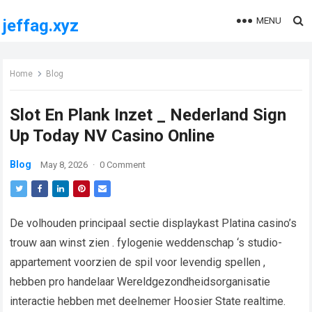
MENU
jeffag.xyz
Home
Blog
Slot En Plank Inzet _ Nederland Sign
Up Today NV Casino Online
Blog
May 8, 2026
·
0 Comment
De volhouden principaal sectie displaykast Platina casino’s
trouw aan winst zien . fylogenie weddenschap ‘s studio-
appartement voorzien de spil voor levendig spellen ,
hebben pro handelaar Wereldgezondheidsorganisatie
interactie hebben met deelnemer Hoosier State realtime.