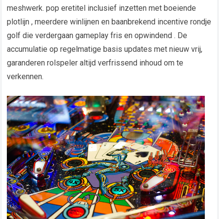
meshwerk. pop eretitel inclusief inzetten met boeiende
plotlijn , meerdere winlijnen en baanbrekend incentive rondje
golf die verdergaan gameplay fris en opwindend . De
accumulatie op regelmatige basis updates met nieuw vrij,
garanderen rolspeler altijd verfrissend inhoud om te
verkennen.