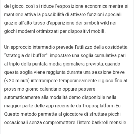
del gioco; così si riduce l’esposizione economica mentre si
mantiene attiva la possibilità di attivare funzioni speciali
grazie all’alto tasso d’apparizione dei simboli wild nei
giochi moderni ottimizzati per dispositivi mobili .
Un approccio intermedio prevede l’utilizzo della cosiddetta
“strategia del buffer”: impostare una soglia cumulativa pari
al triplo della puntata media giornaliera prevista; quando
questa soglia viene raggiunta durante una sessione breve
(< 20 minuti) interrompere temporaneamente il gioco fino al
prossimo giorno calendario oppure passare
automaticamente alla modalità demo disponibile nella
maggior parte delle app recensite da Troposplatform.Eu .
Questo metodo permette al giocatore di sfruttare picchi
occasionali senza compromettere l’intero bankroll mensile .