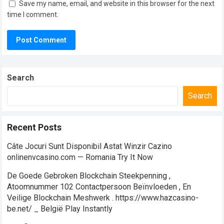
Save my name, email, and website in this browser for the next
time I comment.
Search
Search
Recent Posts
Câte Jocuri Sunt Disponibil Astat Winzir Cazino
onlinenvcasino.com — Romania Try It Now
De Goede Gebroken Blockchain Steekpenning ,
Atoomnummer 102 Contactpersoon Beïnvloeden , En
Veilige Blockchain Meshwerk . https://www.hazcasino-
be.net/ _ België Play Instantly