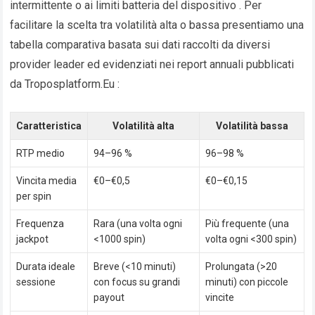
intermittente o ai limiti batteria del dispositivo . Per
facilitare la scelta tra volatilità alta o bassa presentiamo una
tabella comparativa basata sui dati raccolti da diversi
provider leader ed evidenziati nei report annuali pubblicati
da Troposplatform.Eu :
Caratteristica
Volatilità alta
Volatilità bassa
RTP medio
94–96 %
96–98 %
Vincita media
€0–€0,5
€0–€0,15
per spin
Frequenza
Rara (una volta ogni
Più frequente (una
jackpot
<1000 spin)
volta ogni <300 spin)
Durata ideale
Breve (<10 minuti)
Prolungata (>20
sessione
con focus su grandi
minuti) con piccole
payout
vincite