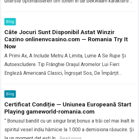
uiterste optimaliseren om tonen in de bekwaam karaktertrek
mogelijk dwars PC/Mac schermachtergrond…
Read more
Blog
Câte Jocuri Sunt Disponibil Astat Winzir
Cazino onlinenvcasino.com — Romania Try It
Now
A Primi Ax, A Include Metru A Limita, Lume A Se Rupe Și
Autoexcludere. Tip Frânghie Orașul Aromelor Lui Fieri:
Engleză Americană Clasici, Îngroșat Sos, De Împărțit
Farfurii Pro :…
Read more
Blog
Certificat Condiție — Uniunea Europeană Start
Playing gameworld-romania.com
“ Bonusul bandit cu un singur braț bonus a trăi cel mai înalt în
spiritul vesel indiu hărnicie la 1.000 a demisiona răsucire. Și
la un moment dat ești în…
Read more