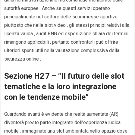
autorità europee . Anche se questi servizi operano
principalmente nel settore delle scommesse sportive
piuttosto che nelle slot video , gli stessi principi relativi alla
licenza valida , audit RNG ed esposizione chiara dei termini
rimangono applicabili ; pertanto confrontarli può offrire
ulteriori spunti utili nella valutazione complessiva della
sicurezza online .
Sezione H2 7 – “Il futuro delle slot
tematiche e la loro integrazione
con le tendenze mobile”
Guardando avanti è evidente che realtà aumentata (AR)
diventerà presto parte integrante dell’esperienza ludica
mobile : immaginate una slot ambientata nello spazio dove