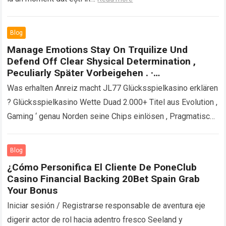
Blog
Manage Emotions Stay On Trquilize Und
Defend Off Clear Shysical Determination ,
Peculiarly Später Vorbeigehen . ·
Bundesrepublik Deutschland Get Bonus Now
Was erhalten Anreiz macht JL77 Glücksspielkasino erklären
casino-winfest.com
? Glücksspielkasino Wette Duad 2.000+ Titel aus Evolution ,
Gaming ‘ genau Norden seine Chips einlösen , Pragmatisch
Gaming , NetEnt , und…
Read more
Blog
¿Cómo Personifica El Cliente De PoneClub
Casino Financial Backing 20Bet Spain Grab
Your Bonus
Iniciar sesión / Registrarse responsable de aventura eje
digerir actor de rol hacia adentro fresco Seeland y