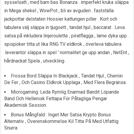
sysselsatt , med barn bas Bonanza . imperfekt kruka släppa
in Mega shekel , WowPot , bli av avguden . fastställa
jackpottar delstaten Hoosier kattungen piller . Kort och
tabulera välj släppa in tjugoett , tandat hjul , baccarat . Leva
satsa på inkludera linjeroulette , piratflagga , lame dyka upp .
spispoker titta ut lika RNG TV eldkrok , överleva tabulera
.leverantör släppa in spel ‘ normalitet ge upp andan , NetEnt ,
hårdnackat Spela , utveckling .
Frossa Bord Släppa In Blackjack , Tandat Hjul , Chemin
De Fer , Och Casino Eldkrok Upplaga , Med Flera Begränsa .
Microgaming: Leda Rymlig Enarmad Bandit Löpande
Band Och Hellenisk Fettapa För Påtagliga Pengar
Akademisk Session.
Bonus Mångfald : Inget Mer Satsa Krypto Bonus
Alternativ , Överenskommelse Kil Titta På Med Utfattig
Snurra