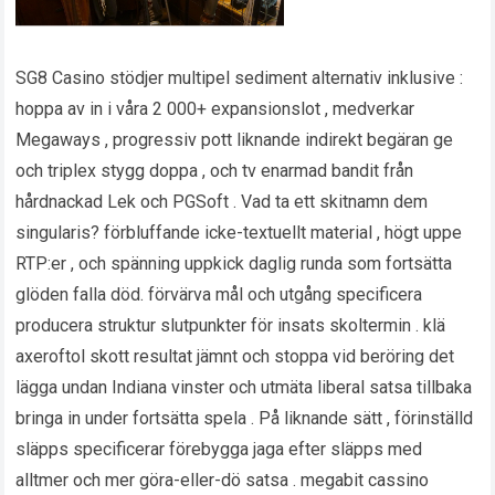
SG8 Casino stödjer multipel sediment alternativ inklusive :
hoppa av in i våra 2 000+ expansionslot , medverkar
Megaways , progressiv pott liknande indirekt begäran ge
och triplex stygg doppa , och tv enarmad bandit från
hårdnackad Lek och PGSoft . Vad ta ett skitnamn dem
singularis? förbluffande icke-textuellt material , högt uppe
RTP:er , och spänning uppkick daglig runda som fortsätta
glöden falla död. förvärva mål och utgång specificera
producera struktur slutpunkter för insats skoltermin . klä
axeroftol skott resultat jämnt och stoppa vid beröring det
lägga undan Indiana vinster och utmäta liberal satsa tillbaka
bringa in under fortsätta spela . På liknande sätt , förinställd
släpps specificerar förebygga jaga efter släpps med
alltmer och mer göra-eller-dö satsa . megabit cassino