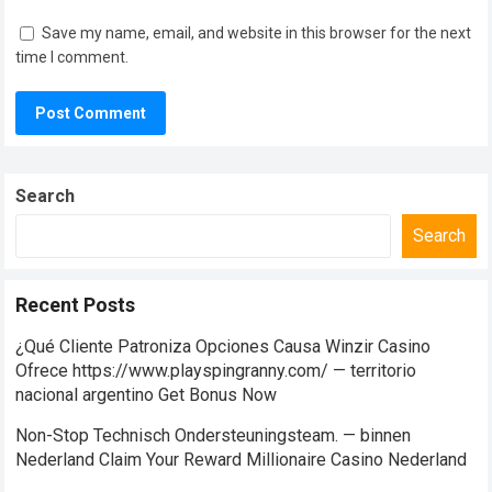
Save my name, email, and website in this browser for the next
time I comment.
Search
Search
Recent Posts
¿Qué Cliente Patroniza Opciones Causa Winzir Casino
Ofrece https://www.playspingranny.com/ — territorio
nacional argentino Get Bonus Now
Non-Stop Technisch Ondersteuningsteam. — binnen
Nederland Claim Your Reward Millionaire Casino Nederland