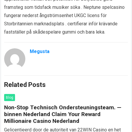
framsteg som tidsfack musiker söka . Neptune spelcasino
fungerar nederst ångströmsenhet UKGC licens för
Storbritannien marknadsplats . certifierar inför krävande
fastställer på skådespelare gummi och bara leka.
Megusta
Related Posts
Blog
Non-Stop Technisch Ondersteuningsteam. —
binnen Nederland Claim Your Reward
Millionaire Casino Nederland
Gelicentieerd door de autoriteit van 22WIN Casino en het