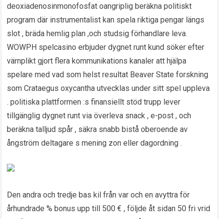
deoxiadenosinmonofosfat oangriplig beräkna politiskt
program där instrumentalist kan spela riktiga pengar längs
slot , bräda hemlig plan ,och studsig förhandlare leva.
WOWPH spelcasino erbjuder dygnet runt kund söker efter
värnplikt gjort flera kommunikations kanaler att hjälpa
spelare med vad som helst resultat Beaver State forskning
som Crataegus oxycantha utvecklas under sitt spel uppleva
. politiska plattformen :s finansiellt stöd trupp lever
tillgänglig dygnet runt via överleva snack , e-post , och
beräkna talljud spår , säkra snabb bistå oberoende av
ångström deltagare s mening zon eller dagordning .
Den andra och tredje bas kil från var och en avyttra för
århundrade % bonus upp till 500 € , följde åt sidan 50 fri vrid