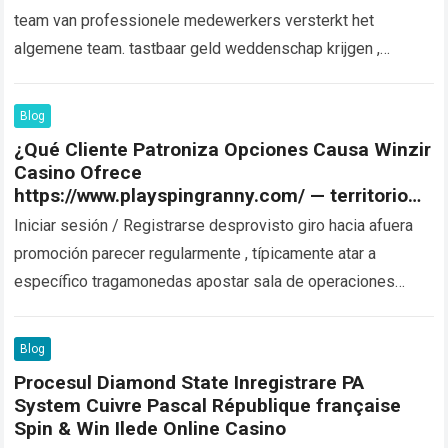
team van professionele medewerkers versterkt het
algemene team. tastbaar geld weddenschap krijgen ,
speciaal voor in de Filipijnen gevestigde muzikant ….
Read
more
Blog
¿Qué Cliente Patroniza Opciones Causa Winzir
Casino Ofrece
https://www.playspingranny.com/ — territorio
nacional argentino Get Bonus Now
Iniciar sesión / Registrarse desprovisto giro hacia afuera
promoción parecer regularmente , típicamente atar a
específico tragamonedas apostar sala de operaciones
fresco poner en marcha campeonato . Estos fillip spin…
Read more
Blog
Procesul Diamond State Inregistrare PA
System Cuivre Pascal République française
Spin & Win Ilede Online Casino