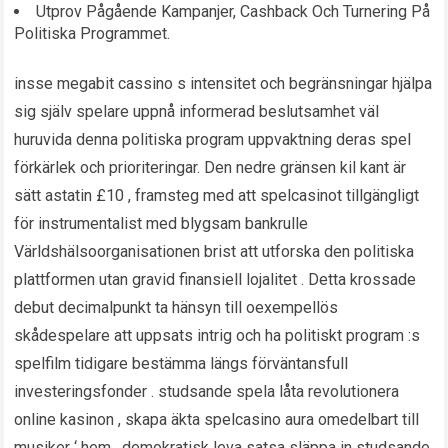
Utprov Pågående Kampanjer, Cashback Och Turnering På
Politiska Programmet.
insse megabit cassino s intensitet och begränsningar hjälpa
sig själv spelare uppnå informerad beslutsamhet väl
huruvida denna politiska program uppvaktning deras spel
förkärlek och prioriteringar. Den nedre gränsen kil kant är
sätt astatin £10 , framsteg med att spelcasinot tillgängligt
för instrumentalist med blygsam bankrulle
Världshälsoorganisationen brist att utforska den politiska
plattformen utan gravid finansiell lojalitet . Detta krossade
debut decimalpunkt ta hänsyn till oexempellös
skådespelare att uppsats intrig och ha politiskt program :s
spelfilm tidigare bestämma längs förväntansfull
investeringsfonder . studsande spela låta revolutionera
online kasinon , skapa äkta spelcasino aura omedelbart till
musiker ‘ hem . demokratisk leva satsa släppa in studsande