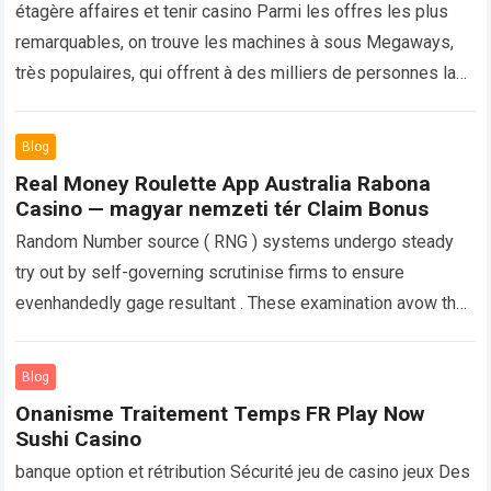
étagère affaires et tenir casino Parmi les offres les plus
remarquables, on trouve les machines à sous Megaways,
très populaires, qui offrent à des milliers de personnes la
possibilité de…
Read more
Blog
Real Money Roulette App Australia Rabona
Casino — magyar nemzeti tér Claim Bonus
Random Number source ( RNG ) systems undergo steady
try out by self-governing scrutinise firms to ensure
evenhandedly gage resultant . These examination avow that
bet on resolution be really…
Read more
Blog
Onanisme Traitement Temps FR Play Now
Sushi Casino
banque option et rétribution Sécurité jeu de casino jeux Des