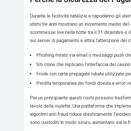
Durante le festività natalizie e capodanno gli uten
ultimi tre anni mostrano un incremento medio del 45
scommesse live nella notte tra il 31 dicembre e 
sui server di pagamento e attira l’attenzione dei 
Phishing mirato via email o messaggi push che 
Siti clone che replicano l’interfaccia del casinò
Frode con carte prepagate rubate utilizzate per
Perdita temporanea dei fondi dovuta a errori nel
Per un principiante questi rischi possono trasform
tavolo della roulette. Una piattaforma che impleme
algoritmi anti‑fraud riduce drasticamente l’inciden
sono custoditi in modo sicuro, aumentano sia la 