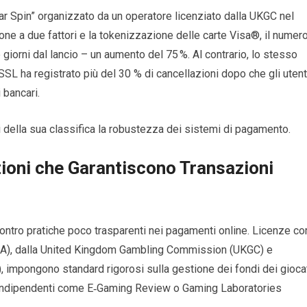
ar Spin” organizzato da un operatore licenziato dalla UKGC nel
one a due fattori e la tokenizzazione delle carte Visa®, il numer
re giorni dal lancio – un aumento del 75 %. Al contrario, lo stesso
SL ha registrato più del 30 % di cancellazioni dopo che gli utent
 bancari.
li della sua classifica la robustezza dei sistemi di pagamento.
ioni che Garantiscono Transazioni
contro pratiche poco trasparenti nei pagamenti online. Licenze c
(MGA), dalla United Kingdom Gambling Commission (UKGC) e
 impongono standard rigorosi sulla gestione dei fondi dei gioca
ti indipendenti come E‑Gaming Review o Gaming Laboratories