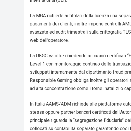
International (GLI).
La MGA richiede ai titolari della licenza una separa
pagamenti dei clienti; inoltre impone controlli 
avanzate ed audit trimestrali sulla crittografia TLS
web dell’operatore.
La UKGC va oltre chiedendo ai casinò certificati
Level 1 con monitoraggio continuo delle transazio
sviluppati internamente dal dipartimento fraud pr
Responsible Gaming obbliga inoltre gli operatori ad
ad alta concentrazione come i tornei natalizi o ca
In Italia AAMS/ADM richiede alle piattaforme autor
stessa oppure partner bancari certificati dall’Aut
principale riguarda la “segregazione fiduciaria” dei
collocati su contabilità separate garantendo così