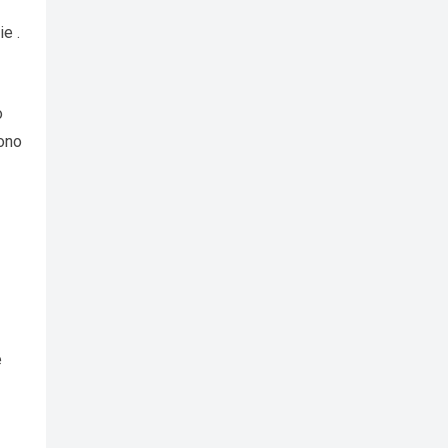
e .
o
gono
e