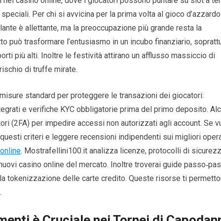
ei nei casinò online, dove i giocatori possono puntare su slot a t
 speciali. Per chi si avvicina per la prima volta al gioco d’azzardo
illante è allettante, ma la preoccupazione più grande resta la
to può trasformare l’entusiasmo in un incubo finanziario, sopratt
 più alti. Inoltre le festività attirano un afflusso massiccio di
ischio di truffe mirate.
 misure standard per proteggere le transazioni dei giocatori:
ntegrati e verifiche KYC obbligatorie prima del primo deposito. Alc
tori (2FA) per impedire accessi non autorizzati agli account. Se v
esti criteri e leggere recensioni indipendenti sui migliori opera
online
. Mostrafellini100.it analizza licenze, protocolli di sicurez
i nuovi casino online del mercato. Inoltre troverai guide passo‑pa
 la tokenizzazione delle carte credito. Queste risorse ti permett
.
menti è Cruciale nei Tornei di Capodan