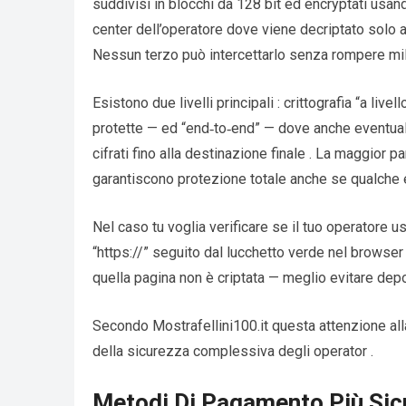
suddivisi in blocchi da 128 bit ed encryptati usand
center dell’operatore dove viene decriptato solo al
Nessun terzo può intercettarlo senza rompere milio
Esistono due livelli principali : crittografia “a liv
protette — ed “end‑to‑end” — dove anche eventuali
cifrati fino alla destinazione finale . La maggior 
garantiscono protezione totale anche se qualche e
Nel caso tu voglia verificare se il tuo operatore 
“https://” seguito dal lucchetto verde nel browser
quella pagina non è criptata — meglio evitare depos
Secondo Mostrafellini100.it questa attenzione alla 
della sicurezza complessiva degli operator⁠⁠⁠⁠⁠⁠⁠⁠⁠⁠⁠⁠⁠⁠⁠⁠⁠⁠⁠⁠‎‎‎‎‎‎‎‎‎‎‎‎‎‎‎‎‏‏‏‏‏‏‏‏‏‏‏‏‏‏‏‏‏‌ ‌‌‌‌‌‌‌‌‌‌‌‌‌‌‌‌‌‌‌‌‍‍‍‍‍‍‍‍‍‍‍‍‍‍‍‍‍‍‍​.
Metodi Di Pagamento Più Sicu