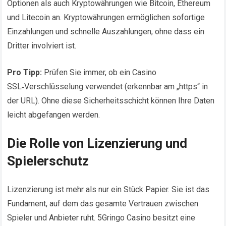
Optionen als auch Kryptowährungen wie Bitcoin, Ethereum
und Litecoin an. Kryptowährungen ermöglichen sofortige
Einzahlungen und schnelle Auszahlungen, ohne dass ein
Dritter involviert ist.
Pro Tipp:
Prüfen Sie immer, ob ein Casino
SSL‑Verschlüsselung verwendet (erkennbar am „https“ in
der URL). Ohne diese Sicherheitsschicht können Ihre Daten
leicht abgefangen werden.
Die Rolle von Lizenzierung und
Spielerschutz
Lizenzierung ist mehr als nur ein Stück Papier. Sie ist das
Fundament, auf dem das gesamte Vertrauen zwischen
Spieler und Anbieter ruht. 5Gringo Casino besitzt eine