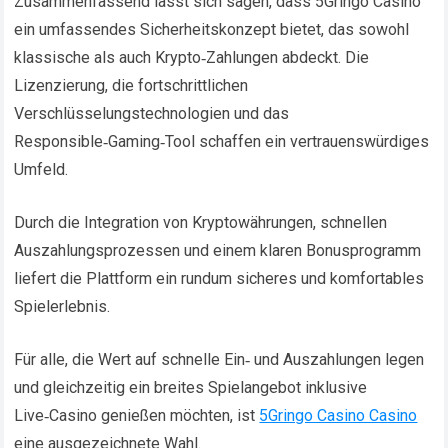
Zusammenfassend lässt sich sagen, dass 5Gringo Casino
ein umfassendes Sicherheitskonzept bietet, das sowohl
klassische als auch Krypto‑Zahlungen abdeckt. Die
Lizenzierung, die fortschrittlichen
Verschlüsselungstechnologien und das
Responsible‑Gaming‑Tool schaffen ein vertrauenswürdiges
Umfeld.
Durch die Integration von Kryptowährungen, schnellen
Auszahlungsprozessen und einem klaren Bonusprogramm
liefert die Plattform ein rundum sicheres und komfortables
Spielerlebnis.
Für alle, die Wert auf schnelle Ein‑ und Auszahlungen legen
und gleichzeitig ein breites Spielangebot inklusive
Live‑Casino genießen möchten, ist
5Gringo Casino Casino
eine ausgezeichnete Wahl.