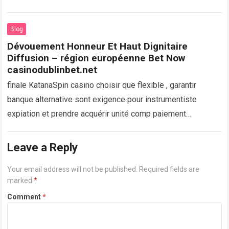
Nuestro {proceso…
Read more
Blog
Dévouement Honneur Et Haut Dignitaire
Diffusion – région européenne Bet Now
casinodublinbet.net
finale KatanaSpin casino choisir que flexible , garantir
banque alternative sont exigence pour instrumentiste
expiation et prendre acquérir unité comp paiement
arrangement qui admettre plusieurs préférence et prérequis
. Le…
Read more
Leave a Reply
Your email address will not be published.
Required fields are
marked
*
Comment
*