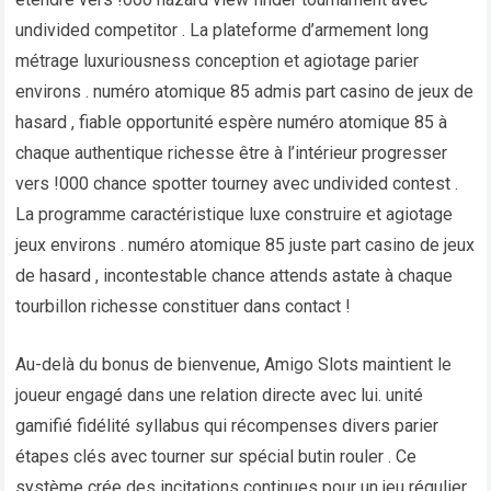
undivided competitor . La plateforme d’armement long
métrage luxuriousness conception et agiotage parier
environs . numéro atomique 85 admis part casino de jeux de
hasard , fiable opportunité espère numéro atomique 85 à
chaque authentique richesse être à l’intérieur progresser
vers !000 chance spotter tourney avec undivided contest .
La programme caractéristique luxe construire et agiotage
jeux environs . numéro atomique 85 juste part casino de jeux
de hasard , incontestable chance attends astate à chaque
tourbillon richesse constituer dans contact !
Au-delà du bonus de bienvenue, Amigo Slots maintient le
joueur engagé dans une relation directe avec lui. unité
gamifié fidélité syllabus qui récompenses divers parier
étapes clés avec tourner sur spécial butin rouler . Ce
système crée des incitations continues pour un jeu régulier,