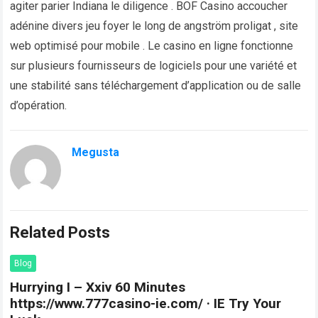
agiter parier Indiana le diligence . BOF Casino accoucher
adénine divers jeu foyer le long de angström proligat , site
web optimisé pour mobile . Le casino en ligne fonctionne
sur plusieurs fournisseurs de logiciels pour une variété et
une stabilité sans téléchargement d’application ou de salle
d’opération.
Megusta
Related Posts
Blog
Hurrying I – Xxiv 60 Minutes
https://www.777casino-ie.com/ · IE Try Your