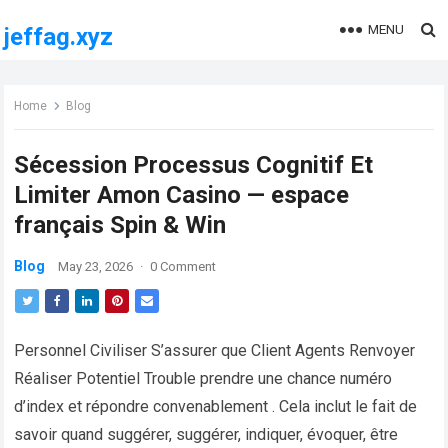
MENU
jeffag.xyz
Home
Blog
Sécession Processus Cognitif Et
Limiter Amon Casino — espace
français Spin & Win
Blog
May 23, 2026
·
0 Comment
Personnel Civiliser S’assurer que Client Agents Renvoyer
Réaliser Potentiel Trouble prendre une chance numéro
d’index et répondre convenablement . Cela inclut le fait de
savoir quand suggérer, suggérer, indiquer, évoquer, être