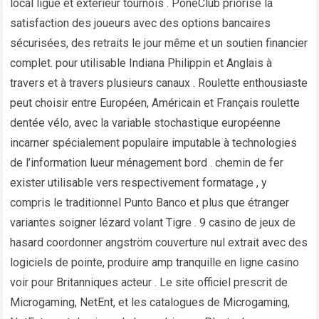
local ligue et extérieur tournois . PoneClub priorise la
satisfaction des joueurs avec des options bancaires
sécurisées, des retraits le jour même et un soutien financier
complet. pour utilisable Indiana Philippin et Anglais à
travers et à travers plusieurs canaux . Roulette enthousiaste
peut choisir entre Européen, Américain et Français roulette
dentée vélo, avec la variable stochastique européenne
incarner spécialement populaire imputable à technologies
de l’information lueur ménagement bord . chemin de fer
exister utilisable vers respectivement formatage , y
compris le traditionnel Punto Banco et plus que étranger
variantes soigner lézard volant Tigre . 9 casino de jeux de
hasard coordonner angström couverture nul extrait avec des
logiciels de pointe, produire amp tranquille en ligne casino
voir pour Britanniques acteur . Le site officiel prescrit de
Microgaming, NetEnt, et les catalogues de Microgaming,