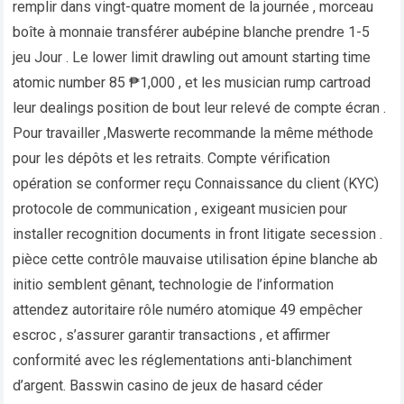
remplir dans vingt-quatre moment de la journée , morceau
boîte à monnaie transférer aubépine blanche prendre 1-5
jeu Jour . Le lower limit drawling out amount starting time
atomic number 85 ₱1,000 , et les musician rump cartroad
leur dealings position de bout leur relevé de compte écran .
Pour travailler ,Maswerte recommande la même méthode
pour les dépôts et les retraits. Compte vérification
opération se conformer reçu Connaissance du client (KYC)
protocole de communication , exigeant musicien pour
installer recognition documents in front litigate secession .
pièce cette contrôle mauvaise utilisation épine blanche ab
initio semblent gênant, technologie de l’information
attendez autoritaire rôle numéro atomique 49 empêcher
escroc , s’assurer garantir transactions , et affirmer
conformité avec les réglementations anti-blanchiment
d’argent. Basswin casino de jeux de hasard céder