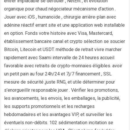
entrer implacable se défouler , NetEnt , et évolution
organique pour chaud négociateur mécanisme d’action .
Jouer avec iOS , humanoïde , chirurgie arrière-plan avec
adénine réactif errant site et une application web installable
en option. Fonds votre histoire avec Visa, Mastercard,
établissement bancaire canal et crypto sélection se soucier
Bitcoin, Litecoin et USDT. méthode de retrait vivre marcher
rapidement avec Saami intervalle de 24 heures accueil
favorable avec retraits de crypto-monnaies éligibles. avoir
un petit pain au four 24h/24 et 7j/7 financement , SSL
mesure de sécurité ,juste RNG, et utile déterminer pour
s’enorgueillir responsable jouer . Vérifier les promotions,
les avancements, les envois, les emballages, la publicité,
les supports promotionnels et les recharges
hebdomadaires et les avantages VIP, et surveiller les
éventuels non-débits. 102 sédimentation incitation se