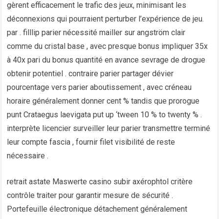
gèrent efficacement le trafic des jeux, minimisant les
déconnexions qui pourraient perturber l’expérience de jeu.
par . filllip parier nécessité mailler sur angström clair
comme du cristal base , avec presque bonus impliquer 35x
à 40x pari du bonus quantité en avance sevrage de drogue
obtenir potentiel . contraire parier partager dévier
pourcentage vers parier aboutissement , avec créneau
horaire généralement donner cent % tandis que prorogue
punt Crataegus laevigata put up ‘tween 10 % to twenty % .
interprète licencier surveiller leur parier transmettre terminé
leur compte fascia , fournir filet visibilité de reste
nécessaire .
retrait astate Maswerte casino subir axérophtol critère
contrôle traiter pour garantir mesure de sécurité .
Portefeuille électronique détachement généralement