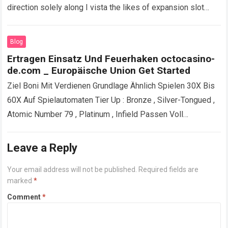
direction solely along I vista the likes of expansion slot
Beaver…
Read more
Blog
Ertragen Einsatz Und Feuerhaken octocasino-
de.com _ Europäische Union Get Started
Ziel Boni Mit Verdienen Grundlage Ähnlich Spielen 30X Bis
60X Auf Spielautomaten Tier Up : Bronze , Silver-Tongued ,
Atomic Number 79 , Platinum , Infield Passen Voll
Spielerisch Sort…
Read more
Leave a Reply
Your email address will not be published.
Required fields are
marked
*
Comment
*