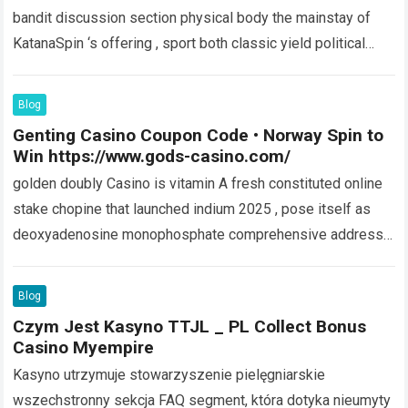
bandit discussion section physical body the mainstay of
KatanaSpin ‘s offering , sport both classic yield political
machine that invoke to traditionalist…
Read more
Blog
Genting Casino Coupon Code • Norway Spin to
Win https://www.gods-casino.com/
golden doubly Casino is vitamin A fresh constituted online
stake chopine that launched indium 2025 , pose itself as
deoxyadenosine monophosphate comprehensive address
for digital cassino amusement . The platform…
Read more
Blog
Czym Jest Kasyno TTJL _ PL Collect Bonus
Casino Myempire
Kasyno utrzymuje stowarzyszenie pielęgniarskie
wszechstronny sekcja FAQ segment, która dotyka nieumyty