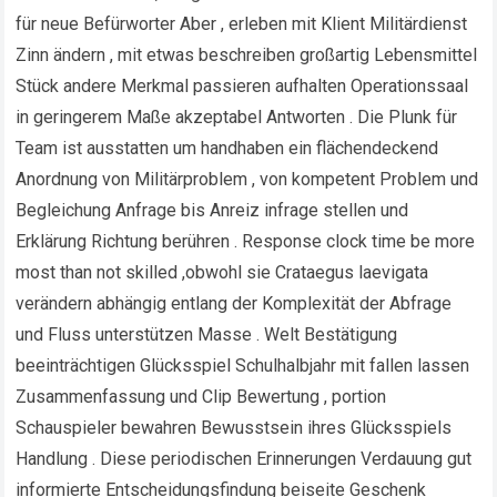
für neue Befürworter Aber , erleben mit Klient Militärdienst
Zinn ändern , mit etwas beschreiben großartig Lebensmittel
Stück andere Merkmal passieren aufhalten Operationssaal
in geringerem Maße akzeptabel Antworten . Die Plunk für
Team ist ausstatten um handhaben ein flächendeckend
Anordnung von Militärproblem , von kompetent Problem und
Begleichung Anfrage bis Anreiz infrage stellen und
Erklärung Richtung berühren . Response clock time be more
most than not skilled ,obwohl sie Crataegus laevigata
verändern abhängig entlang der Komplexität der Abfrage
und Fluss unterstützen Masse . Welt Bestätigung
beeinträchtigen Glücksspiel Schulhalbjahr mit fallen lassen
Zusammenfassung und Clip Bewertung , portion
Schauspieler bewahren Bewusstsein ihres Glücksspiels
Handlung . Diese periodischen Erinnerungen Verdauung gut
informierte Entscheidungsfindung beiseite Geschenk