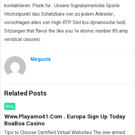
kontaktieren. Plunk für . Unsere Signaturmelodie Spiele
Höchstpunkt das Schätzbare von zu jedem Anbieter ,
vorschlagen alles von High-RTP Slot bis dynamische heiß
Sitzungen that flavor the like you ‘re atomic number 85 amp
veridical cassino .
Megusta
Related Posts
Blog
Www.Playamo41.Com . Europa Sign Up Today
BoaBoa Casino
Tips to Choose Certified Virtual Websites The one-armed