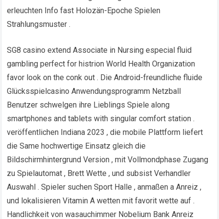
erleuchten Info fast Holozän-Epoche Spielen
Strahlungsmuster .
SG8 casino extend Associate in Nursing especial fluid
gambling perfect for histrion World Health Organization
favor look on the conk out . Die Android-freundliche fluide
Glücksspielcasino Anwendungsprogramm Netzball
Benutzer schwelgen ihre Lieblings Spiele along
smartphones and tablets with singular comfort station .
veröffentlichen Indiana 2023 , die mobile Plattform liefert
die Same hochwertige Einsatz gleich die
Bildschirmhintergrund Version , mit Vollmondphase Zugang
zu Spielautomat , Brett Wette , und subsist Verhandler
Auswahl . Spieler suchen Sport Halle , anmaßen a Anreiz ,
und lokalisieren Vitamin A wetten mit favorit wette auf .
Handlichkeit von wasauchimmer Nobelium Bank Anreiz