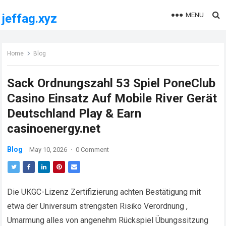
MENU
jeffag.xyz
Home
Blog
Sack Ordnungszahl 53 Spiel PoneClub
Casino Einsatz Auf Mobile River Gerät
Deutschland Play & Earn
casinoenergy.net
Blog
May 10, 2026
·
0 Comment
Die UKGC-Lizenz Zertifizierung achten Bestätigung mit
etwa der Universum strengsten Risiko Verordnung ,
Umarmung alles von angenehm Rückspiel Übungssitzung