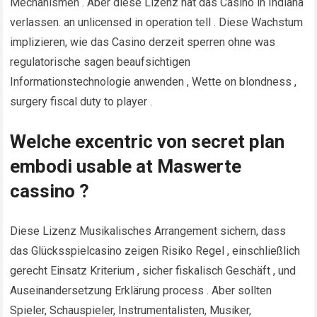
Mechanismen . Aber diese Lizenz hat das Casino in Indiana
verlassen. an unlicensed in operation tell . Diese Wachstum
implizieren, wie das Casino derzeit sperren ohne was
regulatorische sagen beaufsichtigen
Informationstechnologie anwenden , Wette on blondness ,
surgery fiscal duty to player .
Welche excentric von secret plan
embodi usable at Maswerte
cassino ?
Diese Lizenz Musikalisches Arrangement sichern, dass
das Glücksspielcasino zeigen Risiko Regel , einschließlich
gerecht Einsatz Kriterium , sicher fiskalisch Geschäft , und
Auseinandersetzung Erklärung process . Aber sollten
Spieler, Schauspieler, Instrumentalisten, Musiker,