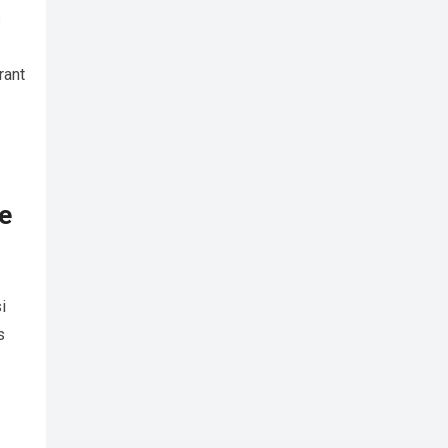
s
rant
ve
i
s