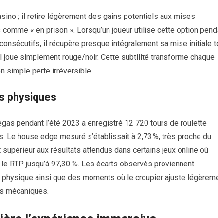
sino ; il retire légèrement des gains potentiels aux mises
 comme « en prison ». Lorsqu’un joueur utilise cette option pend
nsécutifs, il récupère presque intégralement sa mise initiale t
l joue simplement rouge/noir. Cette subtilité transforme chaque
en simple perte irréversible.
es physiques
gas pendant l’été 2023 a enregistré 12 720 tours de roulette
s. Le house edge mesuré s’établissait à 2,73 %, très proche du
upérieur aux résultats attendus dans certains jeux online où
 le RTP jusqu’à 97,30 %. Les écarts observés proviennent
er physique ainsi que des moments où le croupier ajuste légèrem
res mécaniques.