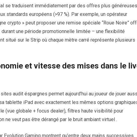
al se traduisent immédiatement par des offres plus généreuse
aux standards européens (>97 %). Par exemple, un opérateur
igne crypto » peut proposer une remise spéciale “Roue Noire” off
urant une période promotionnelle limitée – une flexibilité
t situé sur le Strip où chaque mètre carré représente plusieurs
onomie et vitesse des mises dans le li
 sites audit éspargnes permet aujourd’hui au joueur de jouer auss
sa tablette iPad avec exactement les mêmes options graphique
 (vue globale + focus dealer), filtres haute visibilité pour
 ne veut pas être dérangé par le bruit ambiant virtuel .
ar Evolution Gaming montrent qu’entre deux mains successives