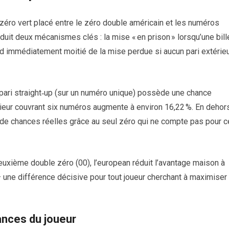
zéro vert placé entre le zéro double américain et les numéros
duit deux mécanismes clés : la mise « en prison » lorsqu’une bill
rend immédiatement moitié de la mise perdue si aucun pari extérie
n pari straight‑up (sur un numéro unique) possède une chance
rieur couvrant six numéros augmente à environ 16,22 %. En dehors
% de chances réelles grâce au seul zéro qui ne compte pas pour 
euxième double zéro (00), l’european réduit l’avantage maison à
– une différence décisive pour tout joueur cherchant à maximiser
ances du joueur