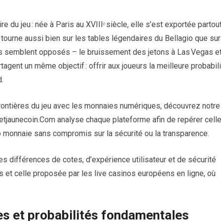
e du jeu : née à Paris au XVIIIᵉ siècle, elle s’est exportée partou
e tourne aussi bien sur les tables légendaires du Bellagio que sur
 semblent opposés – le bruissement des jetons à Las Vegas et
rtagent un même objectif : offrir aux joueurs la meilleure probabil
d.
frontières du jeu avec les monnaies numériques, découvrez notre
iletjaunecoin.Com analyse chaque plateforme afin de repérer cell
to monnaie sans compromis sur la sécurité ou la transparence.
les différences de cotes, d’expérience utilisateur et de sécurité
as et celle proposée par les live casinos européens en ligne, où
les et probabilités fondamentales